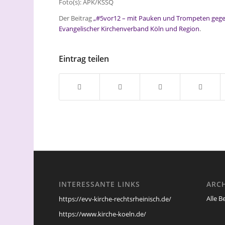
Foto(s): APK/KSSQ
Der Beitrag
„#5vor12 – mit Pauken und Trompeten gegen
Evangelischer Kirchenverband Köln und Region
.
Eintrag teilen
INTERESSANTE LINKS
ARC
Alle B
https://evv-kirche-rechtsrheinisch.de/
https://www.kirche-koeln.de/