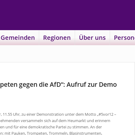
 Gemeinden
Regionen
Über uns
Person
peten gegen die AfD“: Aufruf zur Demo
uar, 11.55 Uhr, zu einer Demonstration unter dem Motto „#5vor12 –
ilnehmenden versammeln sich auf dem Heumarkt und erinnern
ehen und für eine demokratische Partei zu stimmen. An der
igen: mit Pauken, Trompeten, Trommeln, Blasinstrumenten,