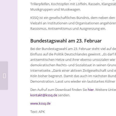
Trillerpfeifen, Kochtöpfen mit Löffeln, Rasseln, Klang
Musikgruppen und Musikwagen.
KSSQ ist ein gesellschaftliches Bündnis, dem neben de
Vielzahl an Institutionen und Organisationen angehören
Rassismus, Antisemitismus und Ausgrenzung ein.
Bundestagswahl am 23. Februar
Bei der Bundestagswahl am 23. Februar steht viel auf de
Einfluss auf die Politik Deutschlandes gewinnt. „Es darf i
antisemitischen Hetze und ihrer ebenso unsozialen wie
demokratischen Rechts- und Sozialstaat in seinen Grund
Jetzt vormerken:
Internetseite. „Dank einer aktiven Zivilgesellschaft und 
Braunsfelder Forum
Köln bisher begrenzt. Damit das auch im nächsten Bundes
am 20. Januar – Was
Demonstration. Lasst uns wieder ein lautstarkes Kölner 
kommt mit Donald ...
Den Aufruf zum Download finden Sie
hier
. Weitere Unte
kontakt@kssq.de
senden.
www.kssq.de
Text: APK