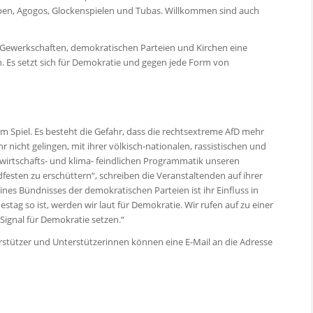
stäben, Agogos, Glockenspielen und Tubas. Willkommen sind auch
n Gewerkschaften, demokratischen Parteien und Kirchen eine
. Es setzt sich für Demokratie und gegen jede Form von
m Spiel. Es besteht die Gefahr, dass die rechtsextreme AfD mehr
hr nicht gelingen, mit ihrer völkisch-nationalen, rassistischen und
 wirtschafts- und klima- feindlichen Programmatik unseren
festen zu erschüttern“, schreiben die Veranstaltenden auf ihrer
eines Bündnisses der demokratischen Parteien ist ihr Einfluss in
tag so ist, werden wir laut für Demokratie. Wir rufen auf zu einer
Signal für Demokratie setzen.“
rstützer und Unterstützerinnen können eine E-Mail an die Adresse