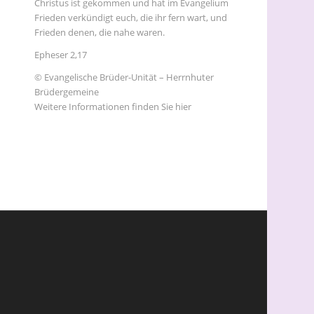
Christus ist gekommen und hat im Evangelium
Frieden verkündigt euch, die ihr fern wart, und
Frieden denen, die nahe waren.
Epheser 2,17
© Evangelische Brüder-Unität – Herrnhuter
Brüdergemeine
Weitere Informationen finden Sie hier