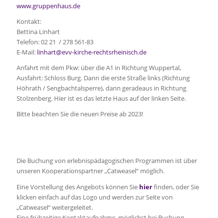
www.gruppenhaus.de
Kontakt:
Bettina Linhart
Telefon: 02 21 / 278 561-83
E-Mail:
linhart@evv-kirche-rechtsrheinisch.de
Anfahrt mit dem Pkw: über die A1 in Richtung Wuppertal,
Ausfahrt: Schloss Burg. Dann die erste Straße links (Richtung
Höhrath / Sengbachtalsperre), dann geradeaus in Richtung
Stolzenberg. Hier ist es das letzte Haus auf der linken Seite.
Bitte beachten Sie die neuen Preise ab 2023!
Die Buchung von erlebnispädagogischen Programmen ist über
unseren Kooperationspartner „Catweasel“ möglich.
Eine Vorstellung des Angebots können Sie
hier
finden, oder Sie
klicken einfach auf das Logo und werden zur Seite von
„Catweasel“ weitergeleitet.
Eine frühzeitige Kontaktaufnahme, möglichst bei Buchung