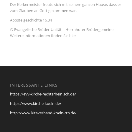
Der Kerkermeister freute sich mit seinem ganzen Hause, dass er
zum Glauben an Gott gekommen war.
Apostelgeschichte 16,34
© Evangelische Brüder-Unität – Herrnhuter Brüdergemeine
Weitere Informationen finden Sie hier
INTERESSANTE LINKS
https://evv-kirche-rechtsrheinisch.de/
https://www.kirche-koeln.de/
http://www.kitaverband-koeln-rrh.de/