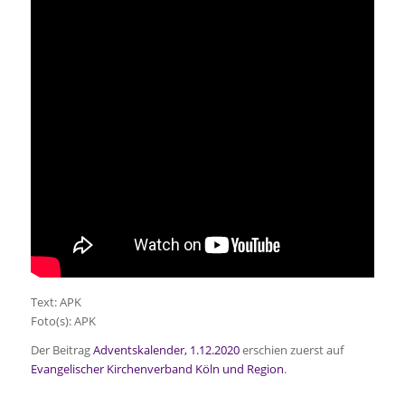
Text: APK
Foto(s): APK
Der Beitrag
Adventskalender, 1.12.2020
erschien zuerst auf
Evangelischer Kirchenverband Köln und Region
.