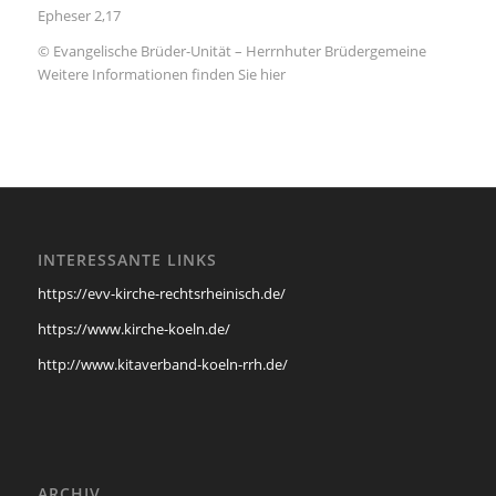
Epheser 2,17
© Evangelische Brüder-Unität – Herrnhuter Brüdergemeine
Weitere Informationen finden Sie hier
INTERESSANTE LINKS
https://evv-kirche-rechtsrheinisch.de/
https://www.kirche-koeln.de/
http://www.kitaverband-koeln-rrh.de/
ARCHIV