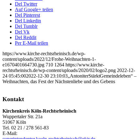
Del Twitter
Auf Google+ teilen
Del Pinterest
Del Linkedin
Del Tumblr
Del Vk
Del Reddit
Per E-Mail teilen
https://www.kirche-rechtsrheinisch.de/wp-
content/uploads/2022/12/Frohe-Weihnachten-1-
e1670401664730.jpg
710
1264
https://www.kirche-
rechtsrheinisch.de/wp-content/uploads/2020/02/logo2.png
2022-12-
24 05:45:00
2022-12-30 23:10:03
„AntoniterStärktGemeindeleben“ –
Weihnachten, das Fest der Nächstenliebe und des Gebens
Kontakt
Kirchenkreis Köln-Rechtsrheinisch
Wuppertaler Str. 21a
51067 Köln
Tel. 02 21 / 278 561-83
E-Mail:
superintendentur.koeln-rechtsrheinisch@ekir.de