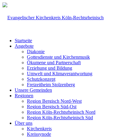
Startseite
Angebote
Diakonie
Gottesdienste und Kirchenmusik
Ökumene und Partnerschaft
Erziehung und Bildung
Umwelt und Klimaverantwortung
Schutzkonzept
Freizeitheim Stolzenberg
Unsere Gemeinden
Regionen
Region Bergisch Nord-West
Region Bergisch Süd-Ost
Region Köln-Rechtsrheinisch Nord
Region Köln-Rechtsrheinisch Süd
Über uns
Kirchenkreis
Kreissynode