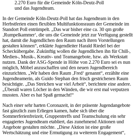
2.270 Euro für die Gemeinde Köln-Deutz-Poll
und das Jugendteam.
In der Gemeinde Köln-Deutz-Poll hat das Jugendteam in den
Herbstferien einen flexiblen Multifunktionsraum der Gemeinde im
Standort Poll entrümpelt. „Das war bisher eine ca. 30 qm große
‚Rumpelkammer‘, die uns die Gemeinde jetzt zur Verfügung gestellt
hat, damit die Jugendlichen den Raum nach ihren Vorstellungen
gestalten können“, erklärte Jugendleiter Harald Riedel bei der
Scheckübergabe. Zukünftig wollen die Jugendlichen ihn für Chill-,
Medien-, Musik-, Kreativ- und Teamangebote, bzw. als Werkstatt
nutzen. Dank der ASG-Spende in Höhe von 2.270 Euro sei es nun
möglich, Möbel anzuschaffen und den neuen Jugendbereich
einzurichten. „Wir haben den Raum ‚Fred‘ genannt“, erzählte eine
Jugendteamerin, als Guido Stephan den frisch gestrichenen Raum
besichtigte. „Das Streichen war viel Arbeit“, berichtete eine andere.
„Überall waren Löcher in den Wänden, die wir erst mal verputzen
mussten. Aber es hat Spaß gemacht!“
Nach einer sehr harten Coronazeit, in der präsente Jugendangebote
fast gänzlich zum Erliegen kamen, habe sich über die
Sommerferienfreizeit, Gruppentreffs und Teamschulung ein sehr
engagiertes Jugendteam etabliert, das zunehmend Aktionen und
Angebote gestalten möchte. „Diese Aktion ist eine große
Wertschätzung und eine Ermutigung zu weiterem Engagement“,