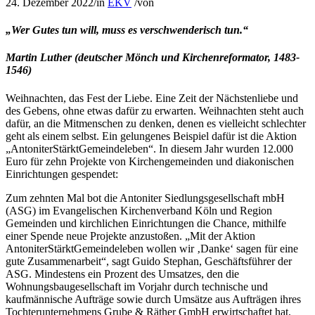
24. Dezember 2022
/
in
EKV
/
von
„Wer Gutes tun will, muss es verschwenderisch tun.“
Martin Luther (deutscher Mönch und Kirchenreformator, 1483-
1546)
Weihnachten, das Fest der Liebe. Eine Zeit der Nächstenliebe und
des Gebens, ohne etwas dafür zu erwarten. Weihnachten steht auch
dafür, an die Mitmenschen zu denken, denen es vielleicht schlechter
geht als einem selbst. Ein gelungenes Beispiel dafür ist die Aktion
„AntoniterStärktGemeindeleben“. In diesem Jahr wurden 12.000
Euro für zehn Projekte von Kirchengemeinden und diakonischen
Einrichtungen gespendet:
Zum zehnten Mal bot die Antoniter Siedlungsgesellschaft mbH
(ASG) im Evangelischen Kirchenverband Köln und Region
Gemeinden und kirchlichen Einrichtungen die Chance, mithilfe
einer Spende neue Projekte anzustoßen. „Mit der Aktion
AntoniterStärktGemeindeleben wollen wir ‚Danke‘ sagen für eine
gute Zusammenarbeit“, sagt Guido Stephan, Geschäftsführer der
ASG. Mindestens ein Prozent des Umsatzes, den die
Wohnungsbaugesellschaft im Vorjahr durch technische und
kaufmännische Aufträge sowie durch Umsätze aus Aufträgen ihres
Tochterunternehmens Grube & Räther GmbH erwirtschaftet hat,