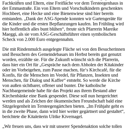
Fachkräften und Eltern, eine Freifläche vor dem Tersteegenhaus in
der Emmastraße. Ein von Eltern und Vorschulkindern geschenktes
Hochbeet, eine Hecke und eine Bienenwiese sind hier bereits
entstanden. „Dank der ASG-Spende konnten wir Gartengeräte für
die Kinder und die ersten Bepflanzungen kaufen. Im Frühling wird
hier hoffentlich alles bunt blühen“, freute sich Pfarrerin Mareike
Maeggi, als sie vom ASG-Geschäftsführer einen symbolischen
Scheck von 2.000 Euro entgegennahm.
Die mit Rindenmulch ausgelegte Fläche sei von den Besucherinnen
und Besuchern des Gemeindebasars im Herbst bereits gut genutzt
worden, erzählte sie. Für die Zukunft wünscht sich die Pfarrerin,
dass hier ein Ort für „Gespräche nach dem Abholen der Kitakinder
oder im Vorbeigehen, zum Pause machen, für‘s Kirchcafé, für die
Konfis, für die Menschen im Veedel, für Pflanzen, Insekten und
Menschen, für Dialog und Kaffee“ entsteht. So werde die Kirche
von außen sichtbarer, offener und bunter. Die katholische
Nachbargemeinde habe für das Projekt aus ihrem Bestand alter
Kirchenbänke eine Bank gespendet. Diese soll nun hergerichtet
werden und als Zeichen der ökumenischen Freundschaft bald eine
Sitzgelegenheit im Tersteegengärtchen bieten. „Im Frühjahr geht es
in die zweite Phase, dann wird hier weiter gegärtnert und gestaltet“,
berichtete die Kitaleiterin Ulrike Kivernagel.
„Wir freuen uns, dass wir mit unserer Spendenaktion solche tollen