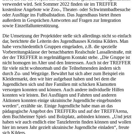
verwendet wird. Seit Sommer 2022 finden sie im TREFFER
kostenlose Angebote wie Zoo-, Theater- oder Schwimmbadbesuche
oder Ausflüge ins Fußballstadion. Das Jugendhaus bietet ihnen
außerdem in Gesprächen Antworten auf Fragen zur Integration
sowie Einzelfallunterstützung.
Die Umsetzung der Projektidee stelle sich allerdings nicht so einfach
dar, berichtete die Leiterin des Jugendhauses Kristina Kilders. Man
habe verschiedentlich Gruppen eingeladen, z.B. die spezielle
Vorbereitungsklasse der benachbarten Realschule Lassallestraße, mit
der der TREFFER in regelmäßigem Kontakt stehe. „Die Gruppe ist
nicht homogen im Alter und den Interessen. Auch ist der TREFFER
für viele nicht wohnortnah und die Teilnehmenden ändern sich
durch Zu- und Wegzüge. Bewährt hat sich aber zum Beispiel ein
Kleidermarkt, den wir hier aufgebaut haben und bei dem die
Jugendlichen sich und ihre Familien mit schicken Klamotten
versorgen konnten und können. Auch andere individuelle Hilfen
konnten wir leisten. Bei Ausflügen und Fahrten und anderen
Aktionen konnten einige ukrainische Jugendliche eingebunden
werden“, erzählte sie. Einige Jugendliche habe man an das
pädagogische Angebot des TREFFERs und auf der TREFFArena,
dem Buchheimer Spiel- und Bolzplatz, anbinden können. „Und jetzt
haben wir auch endlich eine Tanzlehrerin finden können und wollen
hier im neuen Jahr gezielt ukrainische Jugendliche einladen“, freute
sich Kilders.