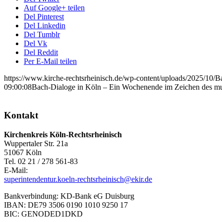
Auf Google+ teilen
Del Pinterest
Del Linkedin
Del Tumblr
Del Vk
Del Reddit
Per E-Mail teilen
https://www.kirche-rechtsrheinisch.de/wp-content/uploads/2025/10/B
09:00:08
Bach-Dialoge in Köln – Ein Wochenende im Zeichen des mus
Kontakt
Kirchenkreis Köln-Rechtsrheinisch
Wuppertaler Str. 21a
51067 Köln
Tel. 02 21 / 278 561-83
E-Mail:
superintendentur.koeln-rechtsrheinisch@ekir.de
Bankverbindung: KD-Bank eG Duisburg
IBAN: DE79 3506 0190 1010 9250 17
BIC: GENODED1DKD