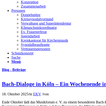
Konzeption
Zusammenarbeit
Personen
Doppelspitze
Kreissynodalvorstand
Verwaltung und Superintendentur
Klimaschutzkoordinator
Ev. Frauenreferat
Jugendarbeit
Kreiskantorat für Kirchenmusik
Synodalbeauftragte
Vertrauenspersonen
Schutzkonzept
Suche
Menü
Blog - Beiträge
Bach-Dialoge in Köln – Ein Wochenende im
18. Oktober 2025
/
in
EKV
/
von
Ende Oktober lädt das Musikforum e. V. zu einem besonderen Bach-Fe