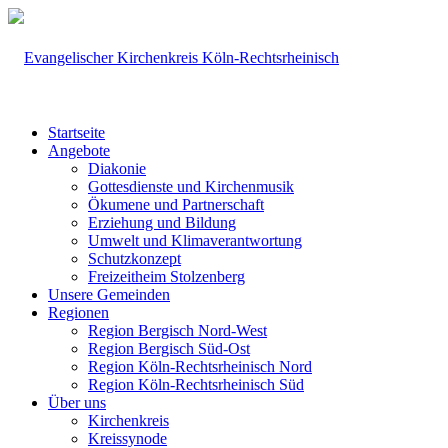
Startseite
Angebote
Diakonie
Gottesdienste und Kirchenmusik
Ökumene und Partnerschaft
Erziehung und Bildung
Umwelt und Klimaverantwortung
Schutzkonzept
Freizeitheim Stolzenberg
Unsere Gemeinden
Regionen
Region Bergisch Nord-West
Region Bergisch Süd-Ost
Region Köln-Rechtsrheinisch Nord
Region Köln-Rechtsrheinisch Süd
Über uns
Kirchenkreis
Kreissynode