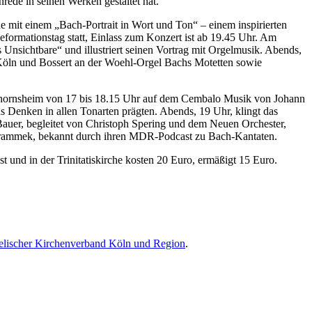
ede in seinen Werken gestaltet hat.
e mit einem „Bach-Portrait in Wort und Ton“ – einem inspirierten
ormationstag statt, Einlass zum Konzert ist ab 19.45 Uhr. Am
 Unsichtbare“ und illustriert seinen Vortrag mit Orgelmusik. Abends,
 Köln und Bossert an der Woehl-Orgel Bachs Motetten sowie
Schornsheim von 17 bis 18.15 Uhr auf dem Cembalo Musik von Johann
 Denken in allen Tonarten prägten. Abends, 19 Uhr, klingt das
 Bauer, begleitet von Christoph Spering und dem Neuen Orchester,
Schrammek, bekannt durch ihren MDR-Podcast zu Bach-Kantaten.
 und in der Trinitatiskirche kosten 20 Euro, ermäßigt 15 Euro.
lischer Kirchenverband Köln und Region
.