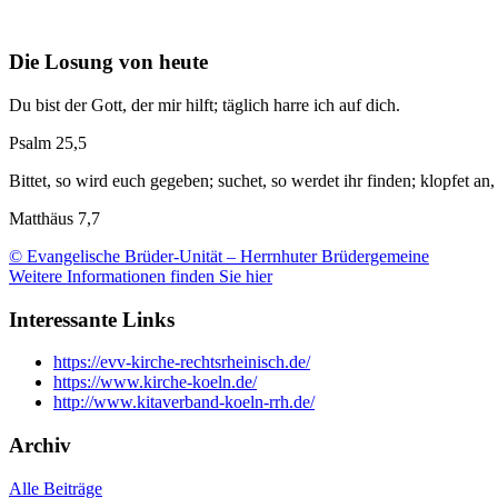
Die Losung von heute
Du bist der Gott, der mir hilft; täglich harre ich auf dich.
Psalm 25,5
Bittet, so wird euch gegeben; suchet, so werdet ihr finden; klopfet an
Matthäus 7,7
© Evangelische Brüder-Unität – Herrnhuter Brüdergemeine
Weitere Informationen finden Sie hier
Interessante Links
https://evv-kirche-rechtsrheinisch.de/
https://www.kirche-koeln.de/
http://www.kitaverband-koeln-rrh.de/
Archiv
Alle Beiträge