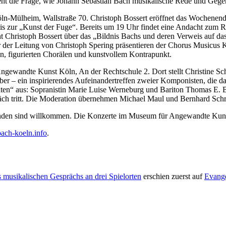
t die Frage, wie Johann Sebastian Bach musikalische Rede und Gegenr
Köln-Mülheim, Wallstraße 70. Christoph Bossert eröffnet das Wochenend
 zur „Kunst der Fuge“. Bereits um 19 Uhr findet eine Andacht zum Ref
ht Christoph Bossert über das „Bildnis Bachs und deren Verweis auf das
er der Leitung von Christoph Spering präsentieren der Chorus Musicus
, figurierten Chorälen und kunstvollem Kontrapunkt.
ngewandte Kunst Köln, An der Rechtschule 2. Dort stellt Christine 
 – ein inspirierendes Aufeinandertreffen zweier Komponisten, die das
antaten“ aus: Sopranistin Marie Luise Werneburg und Bariton Thomas E.
spräch tritt. Die Moderation übernehmen Michael Maul und Bernhard 
 Spenden sind willkommen. Die Konzerte im Museum für Angewandte Kunst
ch-koeln.info
.
musikalischen Gesprächs an drei Spielorten
erschien zuerst auf
Evange