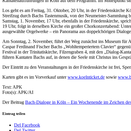
Kantatenaufführungen in Köln auf dem Programm. Im Mittelpunkt steh
Los geht es am Freitag, 31. Oktober, 20 Uhr, in der Friedenskirche 
Streifzug durch Bachs Tastenmusik, von der Neumeister-Sammlung bis
Samstag, 1. November, 17 Uhr, ebenfalls in der Friedenskirche, spric
19 Uhr, folgt in derselben Kirche ein großer Chorkonzertabend: Unt
ausgewählte Orgelwerke – ein Panorama aus doppelchörigen Dialogen
Am Sonntag, 2. November, führt der Weg zunächst ins Museum für A
Caspar Ferdinand Fischer Bachs „Wohltemperiertem Clavier“ gegenüber
Festival in der Trinitatiskirche, Filzengraben 4, mit den „Dialog-K
führen Kantaten Bachs auf, in denen die Seele mit Christus ins Ge
Der Eintritt zu den Veranstaltungen in der Friedenskirche ist frei,
Karten gibt es im Vorverkauf unter
www.koelnticket.de
sowie
www.ba
Text: APK
Foto(s): APK/AI
Der Beitrag
Bach-Dialoge in Köln – Ein Wochenende im Zeichen des 
Eintrag teilen
Del Facebook
Del Twitter