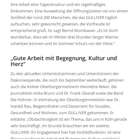
ihre Arbeit eine Tagesstruktur und ein regelmäßiges
Einkommen. Eine Ausweitung der Öffnungszeiten sei von einem
Großteil der rund 200 Menschen, die das GULLIVER täglich
aufsuchen, sehr gewünscht gewesen, die Vorfreude ist
entsprechend groß. So sagt Bernd Mombauer: „Es ist doch
wunderbar, dass wir im Winter drei Stunden länger Wärme
schenken können und im Sommer Schutz vor der Hitze.“
„Gute Arbeit mit Begegnung, Kultur und
Herz“
Zu den aktuellen Unterstützerinnen und Unterstützern der
Diakoniespende, die noch bis September weiterläuft, gehören
auch die Kölner Oberbürgermeisterin Henriette Reker, die
Journalisten Anke Bruns und Dr. Frank Überall sowie die Band
Die Höhner. In Vertretung der Oberbürgermeisterin war Dr.
Harald Rau, Beigeordneter und Dezernent für Soziales,
Gesundheit und Wohnen, zum GULLIVER gekommen. Er
erklärte: „Obdachlosigkeit ist ein Thema, das uns in Köln gerade
sehr beschäftigt. Im Grunde bräuchten wir ein zweites
GULLIVER. Ihr Engagement hier hat Vorbildfunktion, ist eine
Blaupause für gute Arbeit mit Begegnung, Kultur und Herz.“