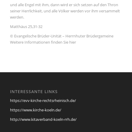
und alle Engel mit ihm, dann wird er sich setzen auf den Thron
seiner Herrlichkeit, und alle Völker werden vor ihm versammelt
werden.
Matthäus 25,31-32
© Evangelische Brüder-Unität – Herrnhuter Brüdergemeine
Weitere Informationen finden Sie hier
INTERESSANTE LINKS
https://evv-kirche-rechtsrheinisch.de/
https://www.kirche-koeln.de/
http://www.kitaverband-koeln-rrh.de/