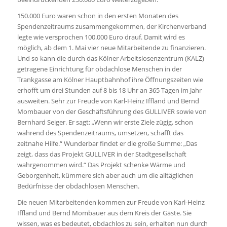
150.000 Euro waren schon in den ersten Monaten des
Spendenzeitraums zusammengekommen, der Kirchenverband
legte wie versprochen 100.000 Euro drauf. Damit wird es
möglich, ab dem 1. Mai vier neue Mitarbeitende zu finanzieren.
Und so kann die durch das Kölner Arbeitslosenzentrum (KALZ)
getragene Einrichtung für obdachlose Menschen in der
Trankgasse am Kölner Hauptbahnhof ihre Öffnungszeiten wie
erhofft um drei Stunden auf 8 bis 18 Uhr an 365 Tagen im Jahr
ausweiten. Sehr zur Freude von Karl-Heinz Iffland und Bernd
Mombauer von der Geschäftsführung des GULLIVER sowie von
Bernhard Seiger. Er sagt: „Wenn wir erste Ziele zügig, schon
während des Spendenzeitraums, umsetzen, schafft das
zeitnahe Hilfe.“ Wunderbar findet er die große Summe: „Das
zeigt, dass das Projekt GULLIVER in der Stadtgesellschaft
wahrgenommen wird.“ Das Projekt schenke Wärme und
Geborgenheit, kümmere sich aber auch um die alltäglichen
Bedürfnisse der obdachlosen Menschen.
Die neuen Mitarbeitenden kommen zur Freude von Karl-Heinz
Iffland und Bernd Mombauer aus dem Kreis der Gäste. Sie
wissen, was es bedeutet, obdachlos zu sein, erhalten nun durch