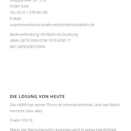
Wuppertaler Str. 21a
51067 Köln
Tel. 02 21 / 278 561-83
E-Mail:
superintendentur.koeln-rechtsrheinisch@ekir.de
Bankverbindung: KD-Bank eG Duisburg
IBAN: DE79 3506 0190 1010 9250 17
BIC: GENODED1DKD
DIE LOSUNG VON HEUTE
Der HERR hat seinen Thron im Himmel errichtet, und sein Reich
herrscht über alles.
Psalm 103,19
Wenn der Menschensohn kommen wird in seiner Herrlichkeit