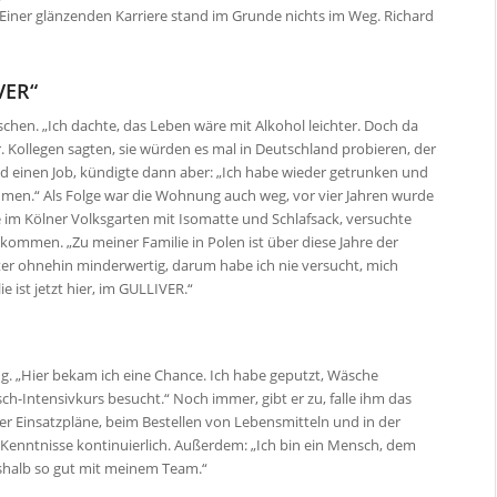
 Einer glänzenden Karriere stand im Grunde nichts im Weg. Richard
IVER“
en. „Ich dachte, das Leben wäre mit Alkohol leichter. Doch da
r. Kollegen sagten, sie würden es mal in Deutschland probieren, der
fand einen Job, kündigte dann aber: „Ich habe wieder getrunken und
men.“ Als Folge war die Wohnung auch weg, vor vier Jahren wurde
 im Kölner Volksgarten mit Isomatte und Schlafsack, versuchte
ommen. „Zu meiner Familie in Polen ist über diese Jahre der
ater ohnehin minderwertig, darum habe ich nie versucht, mich
e ist jetzt hier, im GULLIVER.“
ung. „Hier bekam ich eine Chance. Ich habe geputzt, Wäsche
h-Intensivkurs besucht.“ Noch immer, gibt er zu, falle ihm das
der Einsatzpläne, beim Bestellen von Lebensmitteln und in der
 Kenntnisse kontinuierlich. Außerdem: „Ich bin ein Mensch, dem
deshalb so gut mit meinem Team.“