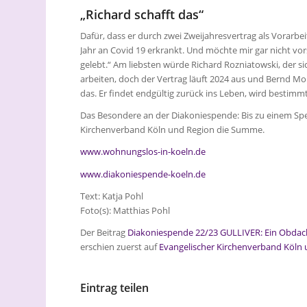
„Richard schafft das“
Dafür, dass er durch zwei Zweijahresvertrag als Vorarbeit
Jahr an Covid 19 erkrankt. Und möchte mir gar nicht vor
gelebt.“ Am liebsten würde Richard Rozniatowski, der s
arbeiten, doch der Vertrag läuft 2024 aus und Bernd Mom
das. Er findet endgültig zurück ins Leben, wird bestimmt
Das Besondere an der Diakoniespende: Bis zu einem S
Kirchenverband Köln und Region die Summe.
www.wohnungslos-in-koeln.de
www.diakoniespende-koeln.de
Text: Katja Pohl
Foto(s): Matthias Pohl
Der Beitrag
Diakoniespende 22/23 GULLIVER: Ein Obdachlo
erschien zuerst auf
Evangelischer Kirchenverband Köln
Eintrag teilen