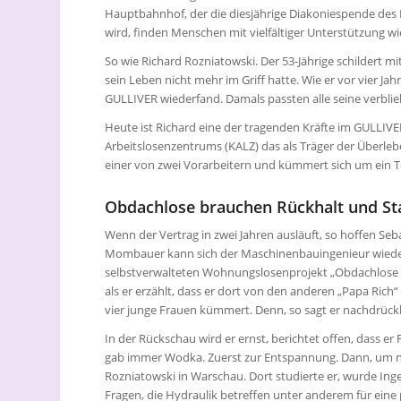
Hauptbahnhof, der die diesjährige Diakoniespende de
wird, finden Menschen mit vielfältiger Unterstützung w
So wie Richard Rozniatowski. Der 53-Jährige schildert mit
sein Leben nicht mehr im Griff hatte. Wie er vor vier Jah
GULLIVER wiederfand. Damals passten alle seine verblie
Heute ist Richard eine der tragenden Kräfte im GULLIV
Arbeitslosenzentrums (KALZ) das als Träger der Überleben
einer von zwei Vorarbeitern und kümmert sich um ein 
Obdachlose brauchen Rückhalt und Sta
Wenn der Vertrag in zwei Jahren ausläuft, so hoffen S
Mombauer kann sich der Maschinenbauingenieur wieder
selbstverwalteten Wohnungslosenprojekt „Obdachlose mi
als er erzählt, dass er dort von den anderen „Papa Ric
vier junge Frauen kümmert. Denn, so sagt er nachdrückl
In der Rückschau wird er ernst, berichtet offen, dass er F
gab immer Wodka. Zuerst zur Entspannung. Dann, um 
Rozniatowski in Warschau. Dort studierte er, wurde Inge
Fragen, die Hydraulik betreffen unter anderem für eine 