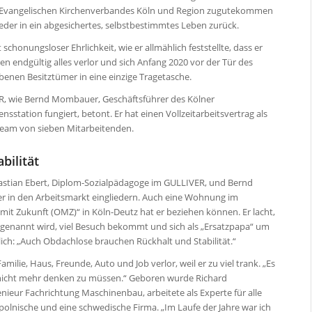
s Evangelischen Kirchenverbandes Köln und Region zugutekommen
ieder in ein abgesichertes, selbstbestimmtes Leben zurück.
 schonungsloser Ehrlichkeit, wie er allmählich feststellte, dass er
ren endgültig alles verlor und sich Anfang 2020 vor der Tür des
benen Besitztümer in eine einzige Tragetasche.
ER, wie Bernd Mombauer, Geschäftsführer des Kölner
sstation fungiert, betont. Er hat einen Vollzeitarbeitsvertrag als
Team von sieben Mitarbeitenden.
bilität
ebastian Ebert, Diplom-Sozialpädagoge im GULLIVER, und Bernd
 in den Arbeitsmarkt eingliedern. Auch eine Wohnung im
t Zukunft (OMZ)“ in Köln-Deutz hat er beziehen können. Er lacht,
h“ genannt wird, viel Besuch bekommt und sich als „Ersatzpapa“ um
ich: „Auch Obdachlose brauchen Rückhalt und Stabilität.“
amilie, Haus, Freunde, Auto und Job verlor, weil er zu viel trank. „Es
nicht mehr denken zu müssen.“ Geboren wurde Richard
nieur Fachrichtung Maschinenbau, arbeitete als Experte für alle
polnische und eine schwedische Firma. „Im Laufe der Jahre war ich