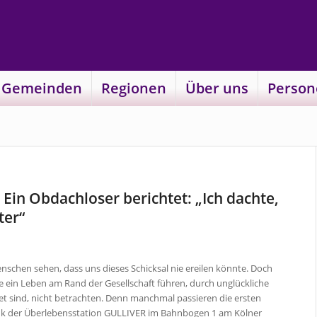
 Gemeinden
Regionen
Über uns
Person
Ein Obdachloser berichtet: „Ich dachte,
ter“
enschen sehen, dass uns dieses Schicksal nie ereilen könnte. Doch
e ein Leben am Rand der Gesellschaft führen, durch unglückliche
et sind, nicht betrachten. Denn manchmal passieren die ersten
ank der Überlebensstation GULLIVER im Bahnbogen 1 am Kölner