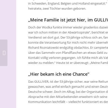
in Schweden, England, Belgien und Holland eingesetzt.“
heiratete, zwei Töchter wurden geboren.
„Meine Familie ist jetzt hier, im GULL
Doch der Wodka funkte immer wieder gnadenlos dazwisch
war ich schon mitten in der Abwärtsspirale“, berichtet e
Verdienst sei dort gut. Der 53-Jährige schloss sich an, 
konnte die Verantwortung für mich nicht mehr überneh
Vision von Gemeinde
Richard Rozniatowski endgültig obdachlos. Er campierte
im Sinne der Urchristen
über das Sammeln von Pfandflaschen an etwas Geld zu k
– Stefan Dross als
Kontakt völlig verloren gegangen. Ich fühlte mich als V
Pfarrer ei...
wieder zu melden.“ Heute ist er überzeugt: „Meine Famili
„Hier bekam ich eine Chance“
Das GULLIVER, ist der 53-Jährige sicher, war seine Rett
gewaschen, was anfiel einfach gemacht und einen Deutsc
Deutsche schwer. Doch im Alltag, bei der Organisation 
Absprache mit den Mitarbeitenden erweitern sich seine
Kommunikation leichtfällt – vielleicht funktioniert es 