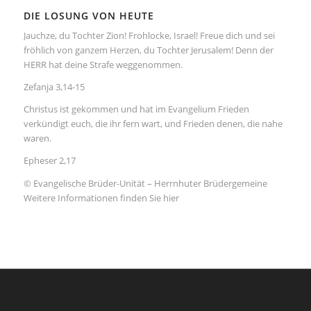
DIE LOSUNG VON HEUTE
Jauchze, du Tochter Zion! Frohlocke, Israel! Freue dich und sei
fröhlich von ganzem Herzen, du Tochter Jerusalem! Denn der
HERR hat deine Strafe weggenommen.
Zefanja 3,14-15
Christus ist gekommen und hat im Evangelium Frieden
verkündigt euch, die ihr fern wart, und Frieden denen, die nahe
waren.
Epheser 2,17
© Evangelische Brüder-Unität – Herrnhuter Brüdergemeine
Weitere Informationen finden Sie hier