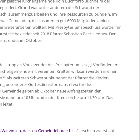
 Evangelische Kirchengemeinde Köln Buchforst-Buchheim der
egliedert. Grund war unter anderem der Schwund der
unsch, zusammenzuarbeiten und ihre Ressourcen zu bündeln. Im
 zwei Gemeinden, die zusammen gut 6000 Mitglieder zählen,
der weiterarbeiten wollten. Mit Presbyteriumsbeschluss wurde ihm
arrstelle bekleidet seit 2018 Pfarrer Sebastian Baer-Henney. Der
heim, endet im Oktober.
deleitung als Vorsitzender des Presbyteriums, sagt Vorländer. Im
Kirchengemeinde mit vereinten Kräften wirksam werden in einer
n?“ Als weiteren Schwerpunkt nennt der Pfarrer die Kinder-,
ng besonderer Gottesdienstformate, etwa für die
er Gemeinde gelten ab Oktober neue Anfangszeiten der
 sie dann um 10 Uhr und in der Kreuzkirche um 11.30 Uhr. Das
 leitet.
 „Wir wollen, dass du Gemeindebauer bist.“
erschien zuerst auf