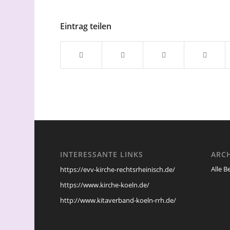
Eintrag teilen
INTERESSANTE LINKS
ARC
Alle B
https://evv-kirche-rechtsrheinisch.de/
https://www.kirche-koeln.de/
http://www.kitaverband-koeln-rrh.de/