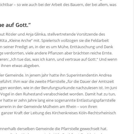
htbar – so wie auch bei der Arbeit des Bauern, der bei allem, was
ue auf Gott.“
ut Rösler und Anja Glinka, stellvertretende Vorsitzende des
 „Kleine Arche“ mit. Spielerisch vollzogen sie die Feldarbeit
in seiner Predigt an, in der es um Mühe, Enttäuschung und Dank
e verdorrten, viele andere Pflanzen aber brächten reiche Ernte.
lieren: „Ich tue das, was ich kann, und vertraue auf Gott.“ Und wenn
re ihnen etwas abgeben.
n der Gemeinde. In jenem Jahr hatte ihn Superintendentin Andrea
führt: Ihm war die zweite Pfarrstelle „für die Dauer der Amtszeit
gen worden, wie in der Berufungsurkunde nachzulesen ist. Im Juni
a Vogel in den Ruhestand verabschiedet worden. Damit hat zu tun,
 hatte er zehn Jahre lang eine sogenannte Entlastungspfarrstelle
Pfarrerin in der Gemeinde Mülheim am Rhein – von ihren
 ganzer Kraft der Leitung des Kirchenkreises Köln-Rechtsrheinisch
innerhalb derselben Gemeinde die Pfarrstelle gewechselt hat.