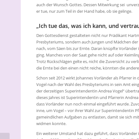
auch der Wunsch Gottes. Dessen Mitwirkung sei unverzic
er tue, nur zum Teil in der Hand habe, ob sie gelinge.
„Ich tue das, was ich kann, und vertra
Den Gottesdienst gestalteten nicht nur Prädikant Hartm
Presbyteriums, sondern auch Jungen und Mädchen der Kita
nach, vom Säen bis zur Ernte. Daran knüpfte Vorländer 
ging. Manches von der Saat gehe nicht auf oder Keimling
Trotz Rückschlägen gelte es, nicht die Zuversicht zu ver
die Ernte bei den einen nicht reiche, könnten die ande
Schon seit 2012 wirkt Johannes Vorländer als Pfarrer i
Vogel nach der Wahl des Presbyteriums in sein Amt einge
der derzeitigen Superintendentin Andrea Vogel“ übertra
dieses Jahres ist Superintendentin und Pfarrerin Andre
dass Vorländer nun noch einmal eingeführt wurde. Zuvor
inne, um Vogel – vor ihrer Wahl zur Superintendentin 
gemeindlichen Aufgaben zu entlasten, damit sie sich mit
widmen konnte.
Ein weiterer Umstand hat dazu geführt, dass Vorländer 