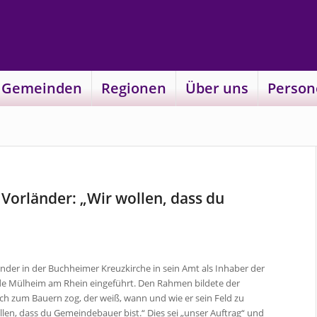
 Gemeinden
Regionen
Über uns
Person
Vorländer: „Wir wollen, dass du
änder in der Buchheimer Kreuzkirche in sein Amt als Inhaber der
nde Mülheim am Rhein eingeführt. Den Rahmen bildete der
ch zum Bauern zog, der weiß, wann und wie er sein Feld zu
ollen, dass du Gemeindebauer bist.“ Dies sei „unser Auftrag“ und