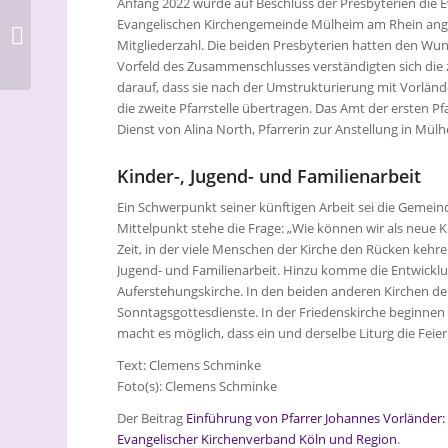
Anfang 2022 wurde auf Beschluss der Presbyterien die
Förderverein
Evangelischen Kirchengemeinde Mülheim am Rhein ang
unterstützt das EVK
Mitgliederzahl. Die beiden Presbyterien hatten den W
mit fast 190.000 Euro
Vorfeld des Zusammenschlusses verständigten sich die
darauf, dass sie nach der Umstrukturierung mit Vorlän
die zweite Pfarrstelle übertragen. Das Amt der ersten Pf
Dienst von Alina North, Pfarrerin zur Anstellung in Mül
Kinder-, Jugend- und Familienarbeit
Ein Schwerpunkt seiner künftigen Arbeit sei die Gemein
Mittelpunkt stehe die Frage: „Wie können wir als neue 
Zeit, in der viele Menschen der Kirche den Rücken kehre
Jugend- und Familienarbeit. Hinzu komme die Entwicklu
Auferstehungskirche. In den beiden anderen Kirchen d
Sonntagsgottesdienste. In der Friedenskirche beginnen
macht es möglich, dass ein und derselbe Liturg die Feiern
Text: Clemens Schminke
Foto(s): Clemens Schminke
Der Beitrag
Einführung von Pfarrer Johannes Vorländer:
Evangelischer Kirchenverband Köln und Region
.