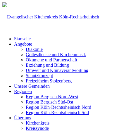
Startseite
Angebote
Diakonie
Gottesdienste und Kirchenmusik
Ökumene und Partnerschaft
Erziehung und Bildung
Umwelt und Klimaverantwortung
Schutzkonzept
Freizeitheim Stolzenberg
Unsere Gemeinden
Regionen
Region Bergisch Nord-West
Region Bergisch Süd-Ost
Region Köln-Rechtsrheinisch Nord
Region Köln-Rechtsrheinisch Süd
Über uns
Kirchenkreis
Kreissynode