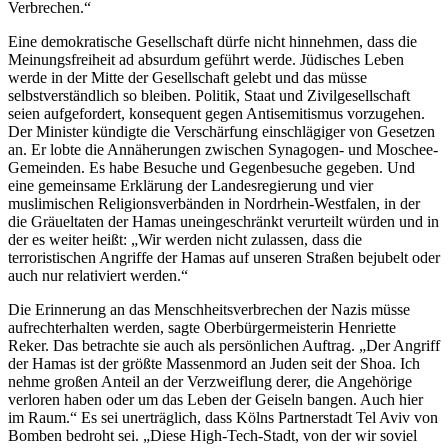
Verbrechen.“
Eine demokratische Gesellschaft dürfe nicht hinnehmen, dass die
Meinungsfreiheit ad absurdum geführt werde. Jüdisches Leben
werde in der Mitte der Gesellschaft gelebt und das müsse
selbstverständlich so bleiben. Politik, Staat und Zivilgesellschaft
seien aufgefordert, konsequent gegen Antisemitismus vorzugehen.
Der Minister kündigte die Verschärfung einschlägiger von Gesetzen
an. Er lobte die Annäherungen zwischen Synagogen- und Moschee-
Gemeinden. Es habe Besuche und Gegenbesuche gegeben. Und
eine gemeinsame Erklärung der Landesregierung und vier
muslimischen Religionsverbänden in Nordrhein-Westfalen, in der
die Gräueltaten der Hamas uneingeschränkt verurteilt würden und in
der es weiter heißt: „Wir werden nicht zulassen, dass die
terroristischen Angriffe der Hamas auf unseren Straßen bejubelt oder
auch nur relativiert werden.“
Die Erinnerung an das Menschheitsverbrechen der Nazis müsse
aufrechterhalten werden, sagte Oberbürgermeisterin Henriette
Reker. Das betrachte sie auch als persönlichen Auftrag. „Der Angriff
der Hamas ist der größte Massenmord an Juden seit der Shoa. Ich
nehme großen Anteil an der Verzweiflung derer, die Angehörige
verloren haben oder um das Leben der Geiseln bangen. Auch hier
im Raum.“ Es sei unerträglich, dass Kölns Partnerstadt Tel Aviv von
Bomben bedroht sei. „Diese High-Tech-Stadt, von der wir soviel