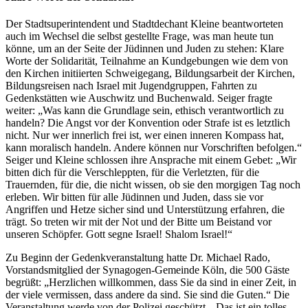
Der Stadtsuperintendent und Stadtdechant Kleine beantworteten
auch im Wechsel die selbst gestellte Frage, was man heute tun
könne, um an der Seite der Jüdinnen und Juden zu stehen: Klare
Worte der Solidarität, Teilnahme an Kundgebungen wie dem von
den Kirchen initiierten Schweigegang, Bildungsarbeit der Kirchen,
Bildungsreisen nach Israel mit Jugendgruppen, Fahrten zu
Gedenkstätten wie Auschwitz und Buchenwald. Seiger fragte
weiter: „Was kann die Grundlage sein, ethisch verantwortlich zu
handeln? Die Angst vor der Konvention oder Strafe ist es letztlich
nicht. Nur wer innerlich frei ist, wer einen inneren Kompass hat,
kann moralisch handeln. Andere können nur Vorschriften befolgen.“
Seiger und Kleine schlossen ihre Ansprache mit einem Gebet: „Wir
bitten dich für die Verschleppten, für die Verletzten, für die
Trauernden, für die, die nicht wissen, ob sie den morgigen Tag noch
erleben. Wir bitten für alle Jüdinnen und Juden, dass sie vor
Angriffen und Hetze sicher sind und Unterstützung erfahren, die
trägt. So treten wir mit der Not und der Bitte um Beistand vor
unseren Schöpfer. Gott segne Israel! Shalom Israel!“
Zu Beginn der Gedenkveranstaltung hatte Dr. Michael Rado,
Vorstandsmitglied der Synagogen-Gemeinde Köln, die 500 Gäste
begrüßt: „Herzlichen willkommen, dass Sie da sind in einer Zeit, in
der viele vermissen, dass andere da sind. Sie sind die Guten.“ Die
Veranstaltung werde von der Polizei geschützt. „Das ist ein tolles