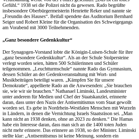
Gefühl.“ 1938 sei die Polizei nicht da gewesen. Rado begrüßte
insbesondere Oberbürgermeisterin Henriette Reker und nannte sie
„Freundin des Hauses“. Beifall spendete das Auditorium Bernhard
Seiger und Robert Kleine für die Organisation des Schweigegangs
am Vorabend mit 3000 Teilnehmenden.
„Ganz besondere Gedenkkultur“
Der Synagogen-Vorstand lobte die Königin-Luisen-Schule für ihre
„ganz besondere Gedenkkultur“. Als an der Schule Stolpersteine
verlegt worden seien, hätten 500 Schülerinnen und Schüler
teilgenommen. „Leuchtturmschule“ nannte Rado das Gymnasium,
dessen Schüler an der Gedenkveranstaltung mit Wort- und
Musikbeiträgen beteiligt waren. „Kämpfen Sie für unsere
Demokratie“, appellierte Rado an die Anwesenden: „Sie brauchen
sie, wie wir sie brauchen.“ Nathanael Liminski, Landesminister
unter anderem für Medien und Chef der Staatskanzlei, erinnerte
daran, dass unter den Nazis der Antisemitismus vom Staat gewollt
worden sei. Es gebe in Nordrhein-Westfalen Menschen mit Wurzeln
in Ländern, in denen die Vernichtung Israels Staatsräson sei. „Man
kann nicht an 1938 denken, ohne an 2023 zu denken.“ Die Hamas
habe ein Interesse daran, dass man sich an die 1400 toten Juden
nicht mehr erinnere. Das erinnere an 1938, so der Minister. Liminski
stellte klar: „Antisemitismus ist keine Meinung, sondern ein