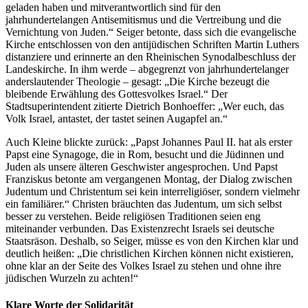
geladen haben und mitverantwortlich sind für den
jahrhundertelangen Antisemitismus und die Vertreibung und die
Vernichtung von Juden.“ Seiger betonte, dass sich die evangelische
Kirche entschlossen von den antijüdischen Schriften Martin Luthers
distanziere und erinnerte an den Rheinischen Synodalbeschluss der
Landeskirche. In ihm werde – abgegrenzt von jahrhundertelanger
anderslautender Theologie – gesagt: „Die Kirche bezeugt die
bleibende Erwählung des Gottesvolkes Israel.“ Der
Stadtsuperintendent zitierte Dietrich Bonhoeffer: „Wer euch, das
Volk Israel, antastet, der tastet seinen Augapfel an.“
Auch Kleine blickte zurück: „Papst Johannes Paul II. hat als erster
Papst eine Synagoge, die in Rom, besucht und die Jüdinnen und
Juden als unsere älteren Geschwister angesprochen. Und Papst
Franziskus betonte am vergangenen Montag, der Dialog zwischen
Judentum und Christentum sei kein interreligiöser, sondern vielmehr
ein familiärer.“ Christen bräuchten das Judentum, um sich selbst
besser zu verstehen. Beide religiösen Traditionen seien eng
miteinander verbunden. Das Existenzrecht Israels sei deutsche
Staatsräson. Deshalb, so Seiger, müsse es von den Kirchen klar und
deutlich heißen: „Die christlichen Kirchen können nicht existieren,
ohne klar an der Seite des Volkes Israel zu stehen und ohne ihre
jüdischen Wurzeln zu achten!“
Klare Worte der Solidarität