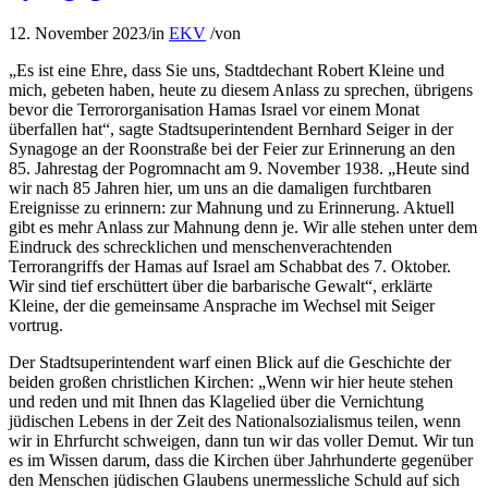
12. November 2023
/
in
EKV
/
von
„Es ist eine Ehre, dass Sie uns, Stadtdechant Robert Kleine und
mich, gebeten haben, heute zu diesem Anlass zu sprechen, übrigens
bevor die Terrororganisation Hamas Israel vor einem Monat
überfallen hat“, sagte Stadtsuperintendent Bernhard Seiger in der
Synagoge an der Roonstraße bei der Feier zur Erinnerung an den
85. Jahrestag der Pogromnacht am 9. November 1938. „Heute sind
wir nach 85 Jahren hier, um uns an die damaligen furchtbaren
Ereignisse zu erinnern: zur Mahnung und zu Erinnerung. Aktuell
gibt es mehr Anlass zur Mahnung denn je. Wir alle stehen unter dem
Eindruck des schrecklichen und menschenverachtenden
Terrorangriffs der Hamas auf Israel am Schabbat des 7. Oktober.
Wir sind tief erschüttert über die barbarische Gewalt“, erklärte
Kleine, der die gemeinsame Ansprache im Wechsel mit Seiger
vortrug.
Der Stadtsuperintendent warf einen Blick auf die Geschichte der
beiden großen christlichen Kirchen: „Wenn wir hier heute stehen
und reden und mit Ihnen das Klagelied über die Vernichtung
jüdischen Lebens in der Zeit des Nationalsozialismus teilen, wenn
wir in Ehrfurcht schweigen, dann tun wir das voller Demut. Wir tun
es im Wissen darum, dass die Kirchen über Jahrhunderte gegenüber
den Menschen jüdischen Glaubens unermessliche Schuld auf sich