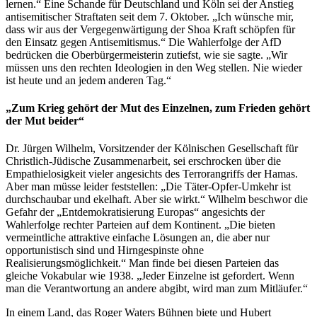
lernen.“ Eine Schande für Deutschland und Köln sei der Anstieg
antisemitischer Straftaten seit dem 7. Oktober. „Ich wünsche mir,
dass wir aus der Vergegenwärtigung der Shoa Kraft schöpfen für
den Einsatz gegen Antisemitismus.“ Die Wahlerfolge der AfD
bedrücken die Oberbürgermeisterin zutiefst, wie sie sagte. „Wir
müssen uns den rechten Ideologien in den Weg stellen. Nie wieder
ist heute und an jedem anderen Tag.“
„Zum Krieg gehört der Mut des Einzelnen, zum Frieden gehört
der Mut beider“
Dr. Jürgen Wilhelm, Vorsitzender der Kölnischen Gesellschaft für
Christlich-Jüdische Zusammenarbeit, sei erschrocken über die
Empathielosigkeit vieler angesichts des Terrorangriffs der Hamas.
Aber man müsse leider feststellen: „Die Täter-Opfer-Umkehr ist
durchschaubar und ekelhaft. Aber sie wirkt.“ Wilhelm beschwor die
Gefahr der „Entdemokratisierung Europas“ angesichts der
Wahlerfolge rechter Parteien auf dem Kontinent. „Die bieten
vermeintliche attraktive einfache Lösungen an, die aber nur
opportunistisch sind und Hirngespinste ohne
Realisierungsmöglichkeit.“ Man finde bei diesen Parteien das
gleiche Vokabular wie 1938. „Jeder Einzelne ist gefordert. Wenn
man die Verantwortung an andere abgibt, wird man zum Mitläufer.“
In einem Land, das Roger Waters Bühnen biete und Hubert