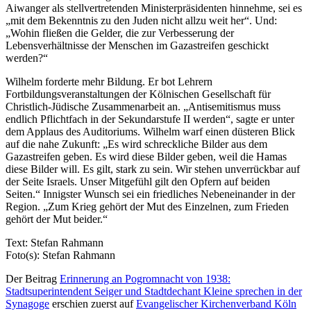
Aiwanger als stellvertretenden Ministerpräsidenten hinnehme, sei es
„mit dem Bekenntnis zu den Juden nicht allzu weit her“. Und:
„Wohin fließen die Gelder, die zur Verbesserung der
Lebensverhältnisse der Menschen im Gazastreifen geschickt
werden?“
Wilhelm forderte mehr Bildung. Er bot Lehrern
Fortbildungsveranstaltungen der Kölnischen Gesellschaft für
Christlich-Jüdische Zusammenarbeit an. „Antisemitismus muss
endlich Pflichtfach in der Sekundarstufe II werden“, sagte er unter
dem Applaus des Auditoriums. Wilhelm warf einen düsteren Blick
auf die nahe Zukunft: „Es wird schreckliche Bilder aus dem
Gazastreifen geben. Es wird diese Bilder geben, weil die Hamas
diese Bilder will. Es gilt, stark zu sein. Wir stehen unverrückbar auf
der Seite Israels. Unser Mitgefühl gilt den Opfern auf beiden
Seiten.“ Innigster Wunsch sei ein friedliches Nebeneinander in der
Region. „Zum Krieg gehört der Mut des Einzelnen, zum Frieden
gehört der Mut beider.“
Text: Stefan Rahmann
Foto(s): Stefan Rahmann
Der Beitrag
Erinnerung an Pogromnacht von 1938:
Stadtsuperintendent Seiger und Stadtdechant Kleine sprechen in der
Synagoge
erschien zuerst auf
Evangelischer Kirchenverband Köln