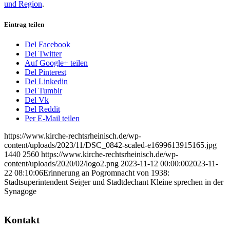
und Region
.
Eintrag teilen
Del Facebook
Del Twitter
Auf Google+ teilen
Del Pinterest
Del Linkedin
Del Tumblr
Del Vk
Del Reddit
Per E-Mail teilen
https://www.kirche-rechtsrheinisch.de/wp-
content/uploads/2023/11/DSC_0842-scaled-e1699613915165.jpg
1440
2560
https://www.kirche-rechtsrheinisch.de/wp-
content/uploads/2020/02/logo2.png
2023-11-12 00:00:00
2023-11-
22 08:10:06
Erinnerung an Pogromnacht von 1938:
Stadtsuperintendent Seiger und Stadtdechant Kleine sprechen in der
Synagoge
Kontakt