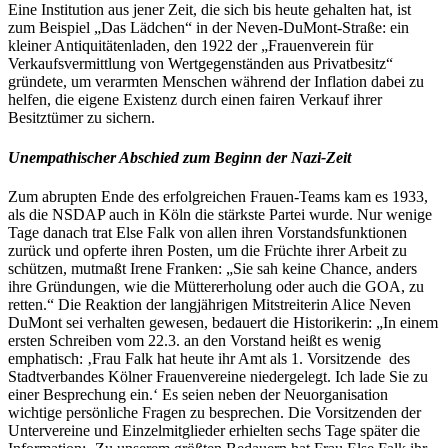
Eine Institution aus jener Zeit, die sich bis heute gehalten hat, ist
zum Beispiel „Das Lädchen“ in der Neven-DuMont-Straße: ein
kleiner Antiquitätenladen, den 1922 der „Frauenverein für
Verkaufsvermittlung von Wertgegenständen aus Privatbesitz“
gründete, um verarmten Menschen während der Inflation dabei zu
helfen, die eigene Existenz durch einen fairen Verkauf ihrer
Besitztümer zu sichern.
Unempathischer Abschied zum Beginn der Nazi-Zeit
Zum abrupten Ende des erfolgreichen Frauen-Teams kam es 1933,
als die NSDAP auch in Köln die stärkste Partei wurde. Nur wenige
Tage danach trat Else Falk von allen ihren Vorstandsfunktionen
zurück und opferte ihren Posten, um die Früchte ihrer Arbeit zu
schützen, mutmaßt Irene Franken: „Sie sah keine Chance, anders
ihre Gründungen, wie die Müttererholung oder auch die GOA, zu
retten.“ Die Reaktion der langjährigen Mitstreiterin Alice Neven
DuMont sei verhalten gewesen, bedauert die Historikerin: „In einem
ersten Schreiben vom 22.3. an den Vorstand heißt es wenig
emphatisch: ‚Frau Falk hat heute ihr Amt als 1. Vorsitzende des
Stadtverbandes Kölner Frauenvereine niedergelegt. Ich lade Sie zu
einer Besprechung ein.‘ Es seien neben der Neuorganisation
wichtige persönliche Fragen zu besprechen. Die Vorsitzenden der
Untervereine und Einzelmitglieder erhielten sechs Tage später die