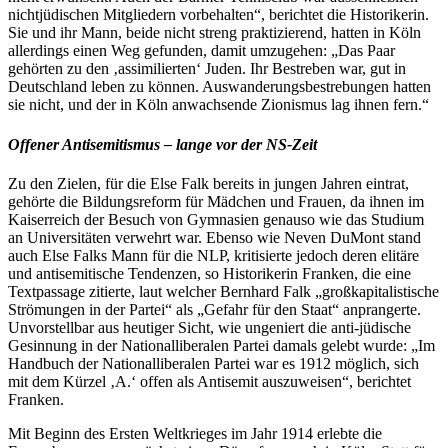
nichtjüdischen Mitgliedern vorbehalten“, berichtet die Historikerin.
Sie und ihr Mann, beide nicht streng praktizierend, hatten in Köln
allerdings einen Weg gefunden, damit umzugehen: „Das Paar
gehörten zu den ‚assimilierten‘ Juden. Ihr Bestreben war, gut in
Deutschland leben zu können. Auswanderungsbestrebungen hatten
sie nicht, und der in Köln anwachsende Zionismus lag ihnen fern.“
Offener Antisemitismus – lange vor der NS-Zeit
Zu den Zielen, für die Else Falk bereits in jungen Jahren eintrat,
gehörte die Bildungsreform für Mädchen und Frauen, da ihnen im
Kaiserreich der Besuch von Gymnasien genauso wie das Studium
an Universitäten verwehrt war. Ebenso wie Neven DuMont stand
auch Else Falks Mann für die NLP, kritisierte jedoch deren elitäre
und antisemitische Tendenzen, so Historikerin Franken, die eine
Textpassage zitierte, laut welcher Bernhard Falk „großkapitalistische
Strömungen in der Partei“ als „Gefahr für den Staat“ anprangerte.
Unvorstellbar aus heutiger Sicht, wie ungeniert die anti-jüdische
Gesinnung in der Nationalliberalen Partei damals gelebt wurde: „Im
Handbuch der Nationalliberalen Partei war es 1912 möglich, sich
mit dem Kürzel ‚A.‘ offen als Antisemit auszuweisen“, berichtet
Franken.
Mit Beginn des Ersten Weltkrieges im Jahr 1914 erlebte die