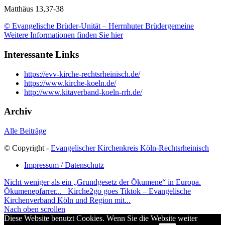
Matthäus 13,37-38
© Evangelische Brüder-Unität – Herrnhuter Brüdergemeine
Weitere Informationen finden Sie hier
Interessante Links
https://evv-kirche-rechtsrheinisch.de/
https://www.kirche-koeln.de/
http://www.kitaverband-koeln-rrh.de/
Archiv
Alle Beiträge
© Copyright -
Evangelischer Kirchenkreis Köln-Rechtsrheinisch
Impressum / Datenschutz
Nicht weniger als ein „Grundgesetz der Ökumene“ in Europa.
Ökumenepfarrer...
Kirche2go goes Tiktok – Evangelische
Kirchenverband Köln und Region mit...
Nach oben scrollen
Diese Website benutzt Cookies. Wenn Sie die Website weiter