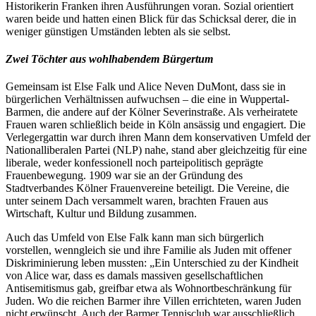
Historikerin Franken ihren Ausführungen voran. Sozial orientiert
waren beide und hatten einen Blick für das Schicksal derer, die in
weniger günstigen Umständen lebten als sie selbst.
Zwei Töchter aus wohlhabendem Bürgertum
Gemeinsam ist Else Falk und Alice Neven DuMont, dass sie in
bürgerlichen Verhältnissen aufwuchsen – die eine in Wuppertal-
Barmen, die andere auf der Kölner Severinstraße. Als verheiratete
Frauen waren schließlich beide in Köln ansässig und engagiert. Die
Verlegergattin war durch ihren Mann dem konservativen Umfeld der
Nationalliberalen Partei (NLP) nahe, stand aber gleichzeitig für eine
liberale, weder konfessionell noch parteipolitisch geprägte
Frauenbewegung. 1909 war sie an der Gründung des
Stadtverbandes Kölner Frauenvereine beteiligt. Die Vereine, die
unter seinem Dach versammelt waren, brachten Frauen aus
Wirtschaft, Kultur und Bildung zusammen.
Auch das Umfeld von Else Falk kann man sich bürgerlich
vorstellen, wenngleich sie und ihre Familie als Juden mit offener
Diskriminierung leben mussten: „Ein Unterschied zu der Kindheit
von Alice war, dass es damals massiven gesellschaftlichen
Antisemitismus gab, greifbar etwa als Wohnortbeschränkung für
Juden. Wo die reichen Barmer ihre Villen errichteten, waren Juden
nicht erwünscht. Auch der Barmer Tennisclub war ausschließlich