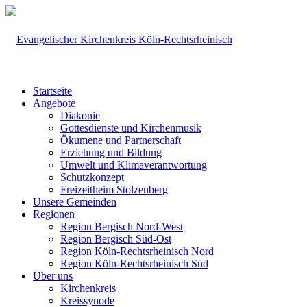
Startseite
Angebote
Diakonie
Gottesdienste und Kirchenmusik
Ökumene und Partnerschaft
Erziehung und Bildung
Umwelt und Klimaverantwortung
Schutzkonzept
Freizeitheim Stolzenberg
Unsere Gemeinden
Regionen
Region Bergisch Nord-West
Region Bergisch Süd-Ost
Region Köln-Rechtsrheinisch Nord
Region Köln-Rechtsrheinisch Süd
Über uns
Kirchenkreis
Kreissynode