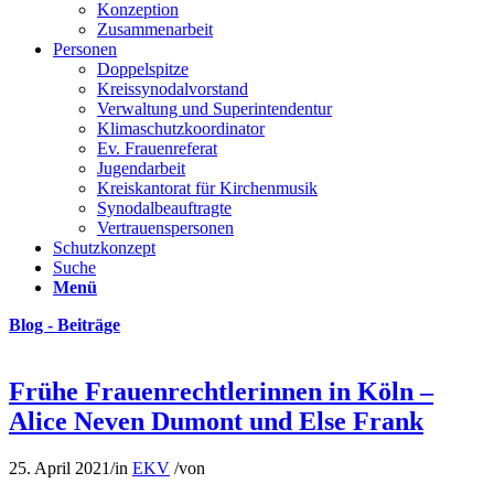
Konzeption
Zusammenarbeit
Personen
Doppelspitze
Kreissynodalvorstand
Verwaltung und Superintendentur
Klimaschutzkoordinator
Ev. Frauenreferat
Jugendarbeit
Kreiskantorat für Kirchenmusik
Synodalbeauftragte
Vertrauenspersonen
Schutzkonzept
Suche
Menü
Blog - Beiträge
Frühe Frauenrechtlerinnen in Köln –
Alice Neven Dumont und Else Frank
25. April 2021
/
in
EKV
/
von