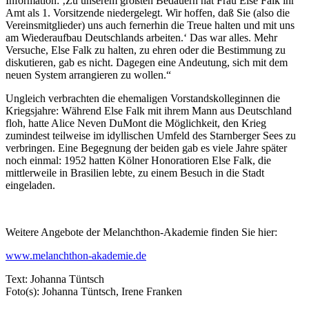
Information: ‚Zu unserem größten Bedauern hat Frau Else Falk ihr
Amt als 1. Vorsitzende niedergelegt. Wir hoffen, daß Sie (also die
Vereinsmitglieder) uns auch fernerhin die Treue halten und mit uns
am Wiederaufbau Deutschlands arbeiten.‘ Das war alles. Mehr
Versuche, Else Falk zu halten, zu ehren oder die Bestimmung zu
diskutieren, gab es nicht. Dagegen eine Andeutung, sich mit dem
neuen System arrangieren zu wollen.“
Ungleich verbrachten die ehemaligen Vorstandskolleginnen die
Kriegsjahre: Während Else Falk mit ihrem Mann aus Deutschland
floh, hatte Alice Neven DuMont die Möglichkeit, den Krieg
zumindest teilweise im idyllischen Umfeld des Starnberger Sees zu
verbringen. Eine Begegnung der beiden gab es viele Jahre später
noch einmal: 1952 hatten Kölner Honoratioren Else Falk, die
mittlerweile in Brasilien lebte, zu einem Besuch in die Stadt
eingeladen.
Weitere Angebote der Melanchthon-Akademie finden Sie hier:
www.melanchthon-akademie.de
Text: Johanna Tüntsch
Foto(s): Johanna Tüntsch, Irene Franken