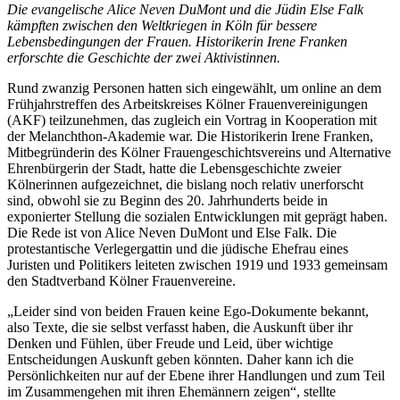
Die evangelische Alice Neven DuMont und die Jüdin Else Falk
kämpften zwischen den Weltkriegen in Köln für bessere
Lebensbedingungen der Frauen. Historikerin Irene Franken
erforschte die Geschichte der zwei Aktivistinnen.
Rund zwanzig Personen hatten sich eingewählt, um online an dem
Frühjahrstreffen des Arbeitskreises Kölner Frauenvereinigungen
(AKF) teilzunehmen, das zugleich ein Vortrag in Kooperation mit
der Melanchthon-Akademie war. Die Historikerin Irene Franken,
Mitbegründerin des Kölner Frauengeschichtsvereins und Alternative
Ehrenbürgerin der Stadt, hatte die Lebensgeschichte zweier
Kölnerinnen aufgezeichnet, die bislang noch relativ unerforscht
sind, obwohl sie zu Beginn des 20. Jahrhunderts beide in
exponierter Stellung die sozialen Entwicklungen mit geprägt haben.
Die Rede ist von Alice Neven DuMont und Else Falk. Die
protestantische Verlegergattin und die jüdische Ehefrau eines
Juristen und Politikers leiteten zwischen 1919 und 1933 gemeinsam
den Stadtverband Kölner Frauenvereine.
„Leider sind von beiden Frauen keine Ego-Dokumente bekannt,
also Texte, die sie selbst verfasst haben, die Auskunft über ihr
Denken und Fühlen, über Freude und Leid, über wichtige
Entscheidungen Auskunft geben könnten. Daher kann ich die
Persönlichkeiten nur auf der Ebene ihrer Handlungen und zum Teil
im Zusammengehen mit ihren Ehemännern zeigen“, stellte