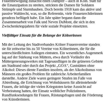
Frauenbewegung zunächst einen Dämpfer – auch in Köln. Statt für
die Emanzipation zu streiten, strickten die Damen für Soldaten
Strümpfe und Sturmhauben. Doch bereits 1918 kam das aktive und
passive Wahlrecht, was, so die Referentin, viele Frauenrechtlerinnen
geradezu beflügelt habe. Ein Jahr später begann dann die
Zusammenarbeit von Falk und Neven DuMont, die sich in den
Zwischenkriegsjahren für viele soziale Projekte einsetzten.
Vielfältiger Einsatz für die Belange der Kölnerinnen
Mit der Leitung des Stadtverbandes Kölner Frauenvereine standen
sie für zeitweise bis zu 50 Vereine von Kölnerinnen, die für die
unterschiedlichsten Anliegen eintraten. Ein wesentliches Augenmerk
lag auf der Stärkung von Müttern, etwa durch Vorläufer des
Müttergenesungswerkes mit Tagesausflügen in die grüneren Gebiete
am Stadtrand oder durch das Projekt „GOA“, Gaststätten ohne
Alkohol: Dieses diente Familien insofern, als der Alkoholismus von
Männern ein großes Problem für zahlreiche Arbeiterfamilien
darstellte. Andere Ziele waren geringere Strafen im Falle von
Abtreibung, die Errichtung von Wohnhäusern für alleinstehende
Frauen, die infolge der vielen Kriegstoten keine Aussicht auf
Verheiratung hatten, der Einsatz weiblicher Polizistinnen,
Rundfunksendungen für Frauen, Rüstungsfragen und die Förderung
von Künstlerinnen.