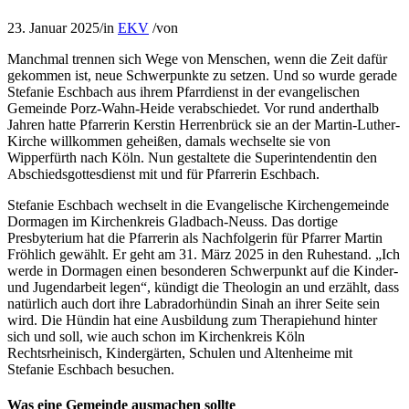
23. Januar 2025
/
in
EKV
/
von
Manchmal trennen sich Wege von Menschen, wenn die Zeit dafür
gekommen ist, neue Schwerpunkte zu setzen. Und so wurde gerade
Stefanie Eschbach aus ihrem Pfarrdienst in der evangelischen
Gemeinde Porz-Wahn-Heide verabschiedet. Vor rund anderthalb
Jahren hatte Pfarrerin Kerstin Herrenbrück sie an der Martin-Luther-
Kirche willkommen geheißen, damals wechselte sie von
Wipperfürth nach Köln. Nun gestaltete die Superintendentin den
Abschiedsgottesdienst mit und für Pfarrerin Eschbach.
Stefanie Eschbach wechselt in die Evangelische Kirchengemeinde
Dormagen im Kirchenkreis Gladbach-Neuss. Das dortige
Presbyterium hat die Pfarrerin als Nachfolgerin für Pfarrer Martin
Fröhlich gewählt. Er geht am 31. März 2025 in den Ruhestand. „Ich
werde in Dormagen einen besonderen Schwerpunkt auf die Kinder-
und Jugendarbeit legen“, kündigt die Theologin an und erzählt, dass
natürlich auch dort ihre Labradorhündin Sinah an ihrer Seite sein
wird. Die Hündin hat eine Ausbildung zum Therapiehund hinter
sich und soll, wie auch schon im Kirchenkreis Köln
Rechtsrheinisch, Kindergärten, Schulen und Altenheime mit
Stefanie Eschbach besuchen.
Was eine Gemeinde ausmachen sollte