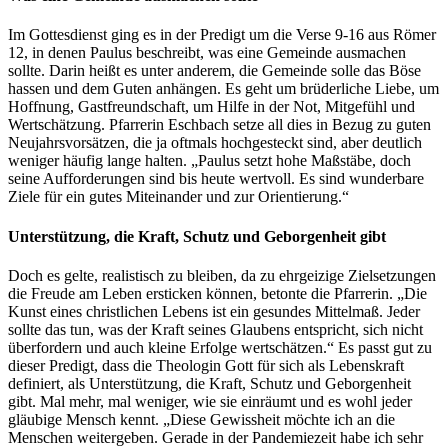
Im Gottesdienst ging es in der Predigt um die Verse 9-16 aus Römer
12, in denen Paulus beschreibt, was eine Gemeinde ausmachen
sollte. Darin heißt es unter anderem, die Gemeinde solle das Böse
hassen und dem Guten anhängen. Es geht um brüderliche Liebe, um
Hoffnung, Gastfreundschaft, um Hilfe in der Not, Mitgefühl und
Wertschätzung. Pfarrerin Eschbach setze all dies in Bezug zu guten
Neujahrsvorsätzen, die ja oftmals hochgesteckt sind, aber deutlich
weniger häufig lange halten. „Paulus setzt hohe Maßstäbe, doch
seine Aufforderungen sind bis heute wertvoll. Es sind wunderbare
Ziele für ein gutes Miteinander und zur Orientierung.“
Unterstützung, die Kraft, Schutz und Geborgenheit gibt
Doch es gelte, realistisch zu bleiben, da zu ehrgeizige Zielsetzungen
die Freude am Leben ersticken können, betonte die Pfarrerin. „Die
Kunst eines christlichen Lebens ist ein gesundes Mittelmaß. Jeder
sollte das tun, was der Kraft seines Glaubens entspricht, sich nicht
überfordern und auch kleine Erfolge wertschätzen.“ Es passt gut zu
dieser Predigt, dass die Theologin Gott für sich als Lebenskraft
definiert, als Unterstützung, die Kraft, Schutz und Geborgenheit
gibt. Mal mehr, mal weniger, wie sie einräumt und es wohl jeder
gläubige Mensch kennt. „Diese Gewissheit möchte ich an die
Menschen weitergeben. Gerade in der Pandemiezeit habe ich sehr