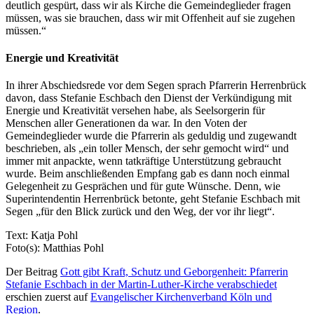
deutlich gespürt, dass wir als Kirche die Gemeindeglieder fragen
müssen, was sie brauchen, dass wir mit Offenheit auf sie zugehen
müssen.“
Energie und Kreativität
In ihrer Abschiedsrede vor dem Segen sprach Pfarrerin Herrenbrück
davon, dass Stefanie Eschbach den Dienst der Verkündigung mit
Energie und Kreativität versehen habe, als Seelsorgerin für
Menschen aller Generationen da war. In den Voten der
Gemeindeglieder wurde die Pfarrerin als geduldig und zugewandt
beschrieben, als „ein toller Mensch, der sehr gemocht wird“ und
immer mit anpackte, wenn tatkräftige Unterstützung gebraucht
wurde. Beim anschließenden Empfang gab es dann noch einmal
Gelegenheit zu Gesprächen und für gute Wünsche. Denn, wie
Superintendentin Herrenbrück betonte, geht Stefanie Eschbach mit
Segen „für den Blick zurück und den Weg, der vor ihr liegt“.
Text: Katja Pohl
Foto(s): Matthias Pohl
Der Beitrag
Gott gibt Kraft, Schutz und Geborgenheit: Pfarrerin
Stefanie Eschbach in der Martin-Luther-Kirche verabschiedet
erschien zuerst auf
Evangelischer Kirchenverband Köln und
Region
.