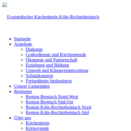
Startseite
Angebote
Diakonie
Gottesdienste und Kirchenmusik
Ökumene und Partnerschaft
Erziehung und Bildung
Umwelt und Klimaverantwortung
Schutzkonzept
Freizeitheim Stolzenberg
Unsere Gemeinden
Regionen
Region Bergisch Nord-West
Region Bergisch Süd-Ost
Region Köln-Rechtsrheinisch Nord
Region Köln-Rechtsrheinisch Süd
Über uns
Kirchenkreis
Kreissynode