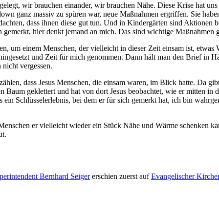
elegt, wir brauchen einander, wir brauchen Nähe. Diese Krise hat uns i
down ganz massiv zu spüren war, neue Maßnahmen ergriffen. Sie habe
achten, dass ihnen diese gut tun. Und in Kindergärten sind Aktionen be
 gemerkt, hier denkt jemand an mich. Das sind wichtige Maßnahmen 
 um einem Menschen, der vielleicht in dieser Zeit einsam ist, etwas
 hingesetzt und Zeit für mich genommen. Dann hält man den Brief in Hän
n nicht vergessen.
zählen, dass Jesus Menschen, die einsam waren, im Blick hatte. Da gib
nen Baum geklettert und hat von dort Jesus beobachtet, wie er mitten i
s ein Schlüsselerlebnis, bei dem er für sich gemerkt hat, ich bin wah
n Menschen er vielleicht wieder ein Stück Nähe und Wärme schenken ka
ut.
perintendent Bernhard Seiger
erschien zuerst auf
Evangelischer Kirch