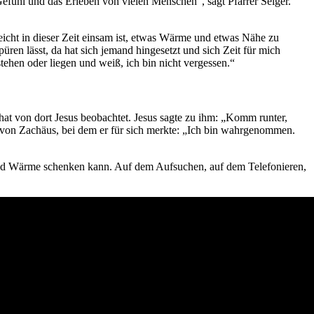
efühl und das Erleben von vielen Menschen“, sagt Pfarrer Seiger.
icht in dieser Zeit einsam ist, etwas Wärme und etwas Nähe zu
üren lässt, da hat sich jemand hingesetzt und sich Zeit für mich
tehen oder liegen und weiß, ich bin nicht vergessen.“
hat von dort Jesus beobachtet. Jesus sagte zu ihm: „Komm runter,
n von Zachäus, bei dem er für sich merkte: „Ich bin wahrgenommen.
e und Wärme schenken kann. Auf dem Aufsuchen, auf dem Telefonieren,