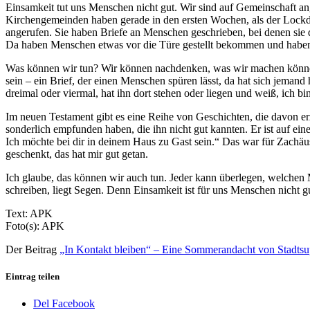
Einsamkeit tut uns Menschen nicht gut. Wir sind auf Gemeinschaft ang
Kirchengemeinden haben gerade in den ersten Wochen, als der Lock
angerufen. Sie haben Briefe an Menschen geschrieben, bei denen sie d
Da haben Menschen etwas vor die Türe gestellt bekommen und haben
Was können wir tun? Wir können nachdenken, was wir machen können,
sein – ein Brief, der einen Menschen spüren lässt, da hat sich jemand
dreimal oder viermal, hat ihn dort stehen oder liegen und weiß, ich bi
Im neuen Testament gibt es eine Reihe von Geschichten, die davon er
sonderlich empfunden haben, die ihn nicht gut kannten. Er ist auf ei
Ich möchte bei dir in deinem Haus zu Gast sein.“ Das war für Zachäu
geschenkt, das hat mir gut getan.
Ich glaube, das können wir auch tun. Jeder kann überlegen, welche
schreiben, liegt Segen. Denn Einsamkeit ist für uns Menschen nicht g
Text: APK
Foto(s): APK
Der Beitrag
„In Kontakt bleiben“ – Eine Sommerandacht von Stadtsu
Eintrag teilen
Del Facebook