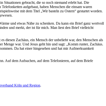
n Situationen gebracht, die so noch niemand erlebt hat. Die
n Telefonketten aufgebaut, haben Menschen die einsam waren
ispielsweise mit dem Titel „Wir basteln zu Ostern“ gestartet worden.
gewesen.
 Wärme und etwas Nähe zu schenken. Da kann ein Brief ganz wertvoll
den und merkt, der ist für mich. Man liest den Brief vielleicht
t es diesen Zachäus, ein Mensch der unbeliebt war, den Menschen als
n der Menge war. Und Jesus geht hin und sagt: „Komm runter, Zachäus.
rgenommen. Da hat einer hingesehen und hat mir Aufmerksamkeit
nn. Auf dem Aufsuchen, auf dem Telefonieren, auf dem Briefe
enverband Köln und Region
.