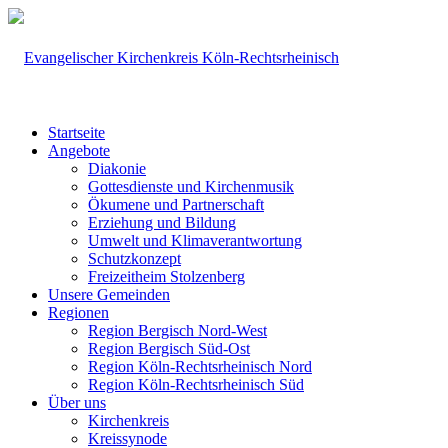
Startseite
Angebote
Diakonie
Gottesdienste und Kirchenmusik
Ökumene und Partnerschaft
Erziehung und Bildung
Umwelt und Klimaverantwortung
Schutzkonzept
Freizeitheim Stolzenberg
Unsere Gemeinden
Regionen
Region Bergisch Nord-West
Region Bergisch Süd-Ost
Region Köln-Rechtsrheinisch Nord
Region Köln-Rechtsrheinisch Süd
Über uns
Kirchenkreis
Kreissynode