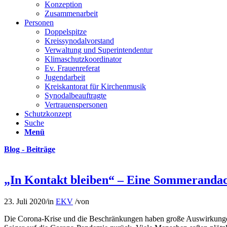
Konzeption
Zusammenarbeit
Personen
Doppelspitze
Kreissynodalvorstand
Verwaltung und Superintendentur
Klimaschutzkoordinator
Ev. Frauenreferat
Jugendarbeit
Kreiskantorat für Kirchenmusik
Synodalbeauftragte
Vertrauenspersonen
Schutzkonzept
Suche
Menü
Blog - Beiträge
„In Kontakt bleiben“ – Eine Sommerandac
23. Juli 2020
/
in
EKV
/
von
Die Corona-Krise und die Beschränkungen haben große Auswirkungen au