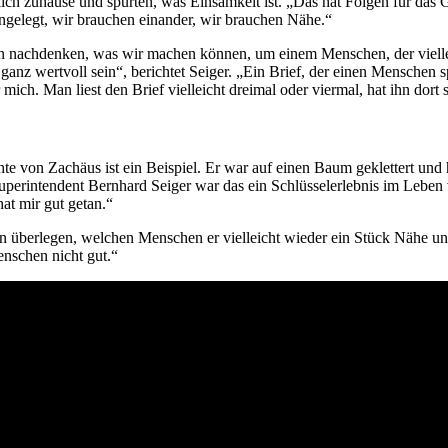
ch zuhause und spürten, was Einsamkeit ist. „Das hat Folgen für das G
ngelegt, wir brauchen einander, wir brauchen Nähe.“
nen nachdenken, was wir machen können, um einem Menschen, der vielle
anz wertvoll sein“, berichtet Seiger. „Ein Brief, der einen Menschen sp
ch. Man liest den Brief vielleicht dreimal oder viermal, hat ihn dort s
e von Zachäus ist ein Beispiel. Er war auf einen Baum geklettert und 
superintendent Bernhard Seiger war das ein Schlüsselerlebnis im Lebe
at mir gut getan.“
 kann überlegen, welchen Menschen er vielleicht wieder ein Stück Näh
enschen nicht gut.“