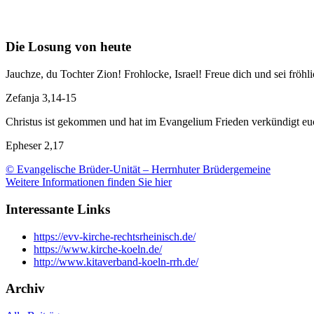
Die Losung von heute
Jauchze, du Tochter Zion! Frohlocke, Israel! Freue dich und sei f
Zefanja 3,14-15
Christus ist gekommen und hat im Evangelium Frieden verkündigt euch
Epheser 2,17
© Evangelische Brüder-Unität – Herrnhuter Brüdergemeine
Weitere Informationen finden Sie hier
Interessante Links
https://evv-kirche-rechtsrheinisch.de/
https://www.kirche-koeln.de/
http://www.kitaverband-koeln-rrh.de/
Archiv