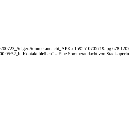
07/20200723_Seiger-Sommerandacht_APK-e1595510705719.jpg
678
120
00:05:52
„In Kontakt bleiben“ – Eine Sommerandacht von Stadtsuperin