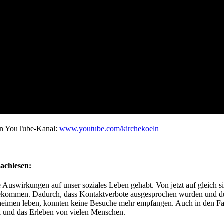
ren YouTube-Kanal:
www.youtube.com/kirchekoeln
achlesen:
uswirkungen auf unser soziales Leben gehabt. Von jetzt auf gleich s
it gekommen. Dadurch, dass Kontaktverbote ausgesprochen wurden und
heimen leben, konnten keine Besuche mehr empfangen. Auch in den Fa
l und das Erleben von vielen Menschen.