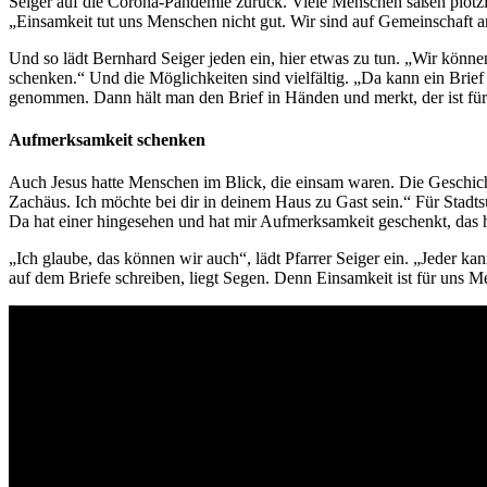
Seiger auf die Corona-Pandemie zurück. Viele Menschen saßen plötzli
„Einsamkeit tut uns Menschen nicht gut. Wir sind auf Gemeinschaft a
Und so lädt Bernhard Seiger jeden ein, hier etwas zu tun. „Wir kön
schenken.“ Und die Möglichkeiten sind vielfältig. „Da kann ein Brief g
genommen. Dann hält man den Brief in Händen und merkt, der ist für mi
Aufmerksamkeit schenken
Auch Jesus hatte Menschen im Blick, die einsam waren. Die Geschicht
Zachäus. Ich möchte bei dir in deinem Haus zu Gast sein.“ Für Stadt
Da hat einer hingesehen und hat mir Aufmerksamkeit geschenkt, das h
„Ich glaube, das können wir auch“, lädt Pfarrer Seiger ein. „Jeder
auf dem Briefe schreiben, liegt Segen. Denn Einsamkeit ist für uns M