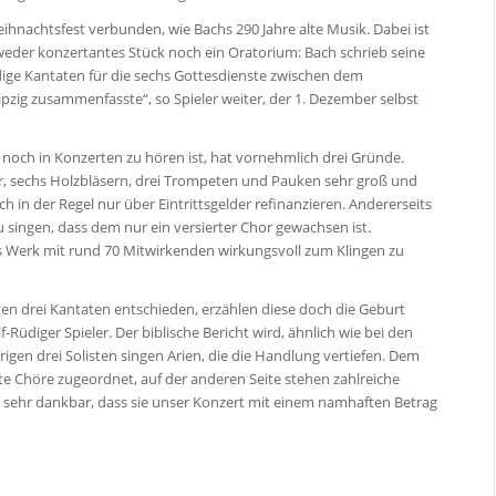
hnachtsfest verbunden, wie Bachs 290 Jahre alte Musik. Dabei ist
er konzertantes Stück noch ein Oratorium: Bach schrieb seine
ge Kantaten für die sechs Gottesdienste zwischen dem
zig zusammenfasste“, so Spieler weiter, der 1. Dezember selbst
noch in Konzerten zu hören ist, hat vornehmlich drei Gründe.
er, sechs Holzbläsern, drei Trompeten und Pauken sehr groß und
ch in der Regel nur über Eintrittsgelder refinanzieren. Andererseits
u singen, dass dem nur ein versierter Chor gewachsen ist.
s Werk mit rund 70 Mitwirkenden wirkungsvoll zum Klingen zu
ten drei Kantaten entschieden, erzählen diese doch die Geburt
üdiger Spieler. Der biblische Bericht wird, ähnlich wie bei den
igen drei Solisten singen Arien, die die Handlung vertiefen. Dem
rte Chöre zugeordnet, auf der anderen Seite stehen zahlreiche
g sehr dankbar, dass sie unser Konzert mit einem namhaften Betrag