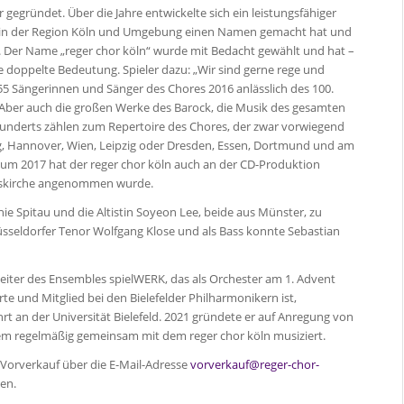
 gegründet. Über die Jahre entwickelte sich ein leistungsfähiger
lem in der Region Köln und Umgebung einen Namen gemacht hat und
 Der Name „reger chor köln“ wurde mit Bedacht gewählt und hat –
 doppelte Bedeutung. Spieler dazu: „Wir sind gerne rege und
55 Sängerinnen und Sänger des Chores 2016 anlässlich des 100.
Aber auch die großen Werke des Barock, die Musik des gesamten
rhunderts zählen zum Repertoire des Chores, der zwar vorwiegend
urg, Hannover, Wien, Leipzig oder Dresden, Essen, Dortmund und am
um 2017 hat der reger chor köln auch an der CD-Produktion
atiskirche angenommen wurde.
nie Spitau und die Altistin Soyeon Lee, beide aus Münster, zu
üsseldorfer Tenor Wolfgang Klose und als Bass konnte Sebastian
Leiter des Ensembles spielWERK, das als Orchester am 1. Advent
te und Mitglied bei den Bielefelder Philharmonikern ist,
rt an der Universität Bielefeld. 2021 gründete er auf Anregung von
dem regelmäßig gemeinsam mit dem reger chor köln musiziert.
m Vorverkauf über die E-Mail-Adresse
vorverkauf@reger-chor-
ten.