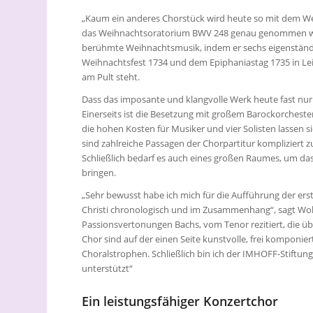
„Kaum ein anderes Chorstück wird heute so mit dem Wei
das Weihnachtsoratorium BWV 248 genau genommen wed
berühmte Weihnachtsmusik, indem er sechs eigenständi
Weihnachtsfest 1734 und dem Epiphaniastag 1735 in Leip
am Pult steht.
Dass das imposante und klangvolle Werk heute fast nur 
Einerseits ist die Besetzung mit großem Barockorchest
die hohen Kosten für Musiker und vier Solisten lassen si
sind zahlreiche Passagen der Chorpartitur kompliziert z
Schließlich bedarf es auch eines großen Raumes, um da
bringen.
„Sehr bewusst habe ich mich für die Aufführung der ers
Christi chronologisch und im Zusammenhang“, sagt Wolf-R
Passionsvertonungen Bachs, vom Tenor rezitiert, die übr
Chor sind auf der einen Seite kunstvolle, frei komponie
Choralstrophen. Schließlich bin ich der IMHOFF-Stiftun
unterstützt“
Ein leistungsfähiger Konzertchor