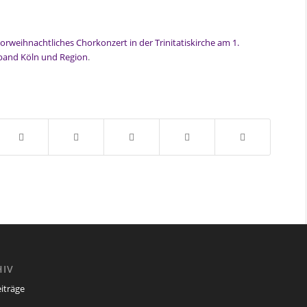
 Vorweihnachtliches Chorkonzert in der Trinitatiskirche am 1.
rband Köln und Region
.
HIV
eiträge