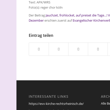
Text: APK/WRS
Foto(s): reger chor köln
Der Beitrag
Jauchzet, frohlocket, auf preiset die Tage…!
Dezember
erschien zuerst auf
Evangelischer Kirchenve
Eintrag teilen
INTERESSANTE LINKS
ARC
Alle B
https://evv-kirche-rechtsrheinisch.de/