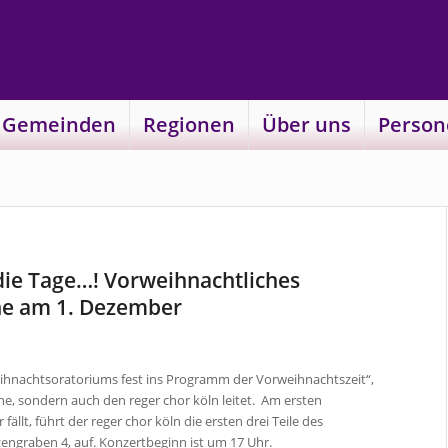
 Gemeinden
Regionen
Über uns
Person
 die Tage…! Vorweihnachtliches
che am 1. Dezember
ihnachtsoratoriums fest ins Programm der Vorweihnachtszeit“,
rche, sondern auch den reger chor köln leitet. Am ersten
llt, führt der reger chor köln die ersten drei Teile des
lzengraben 4, auf. Konzertbeginn ist um 17 Uhr.