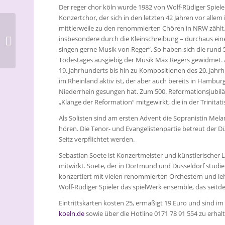
Der reger chor köln wurde 1982 von Wolf-Rüdiger Spieler
Konzertchor, der sich in den letzten 42 Jahren vor al
Unsere Archivale für
mittlerweile zu den renommierten Chören in NRW zählt.
November:
insbesondere durch die Kleinschreibung – durchaus eine
Evangelische Insel in
singen gerne Musik von Reger“. So haben sich die rund 
der Südstadt
Todestages ausgiebig der Musik Max Regers gewidmet. 
19. Jahrhunderts bis hin zu Kompositionen des 20. Jah
im Rheinland aktiv ist, der aber auch bereits in Hamb
Niederrhein gesungen hat. Zum 500. Reformationsjubilä
„Klänge der Reformation“ mitgewirkt, die in der Trinit
Als Solisten sind am ersten Advent die Sopranistin Mela
hören. Die Tenor- und Evangelistenpartie betreut der D
Seitz verpflichtet werden.
Sebastian Soete ist Konzertmeister und künstlerischer 
mitwirkt. Soete, der in Dortmund und Düsseldorf studier
konzertiert mit vielen renommierten Orchestern und leh
Wolf-Rüdiger Spieler das spielWerk ensemble, das seit
Eintrittskarten kosten 25, ermäßigt 19 Euro und sind i
koeln.de
sowie über die Hotline 0171 78 91 554 zu erhal