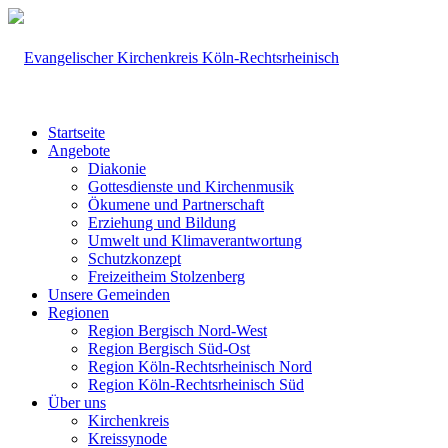
Startseite
Angebote
Diakonie
Gottesdienste und Kirchenmusik
Ökumene und Partnerschaft
Erziehung und Bildung
Umwelt und Klimaverantwortung
Schutzkonzept
Freizeitheim Stolzenberg
Unsere Gemeinden
Regionen
Region Bergisch Nord-West
Region Bergisch Süd-Ost
Region Köln-Rechtsrheinisch Nord
Region Köln-Rechtsrheinisch Süd
Über uns
Kirchenkreis
Kreissynode