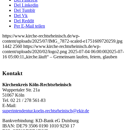
Del Linkedin
Del Tumblr
Del Vk
Del Reddit
Per E-Mail teilen
https://www.kirche-rechtsrheinisch.de/wp-
content/uploads/2025/07/IMG_7872-scaled-e1751609720259.jpg
1442
2560
https://www.kirche-rechtsrheinisch.de/wp-
content/uploads/2020/02/logo2.png
2025-07-04 06:00:00
2025-07-
16 05:00:11
„kirche.läuft“ – Gemeinsam laufen, feiern, glauben
Kontakt
Kirchenkreis Köln-Rechtsrheinisch
Wuppertaler Str. 21a
51067 Köln
Tel. 02 21 / 278 561-83
E-Mail:
superintendentur.koeln-rechtsrheinisch@ekir.de
Bankverbindung: KD-Bank eG Duisburg
IBAN: DE79 3506 0190 1010 9250 17