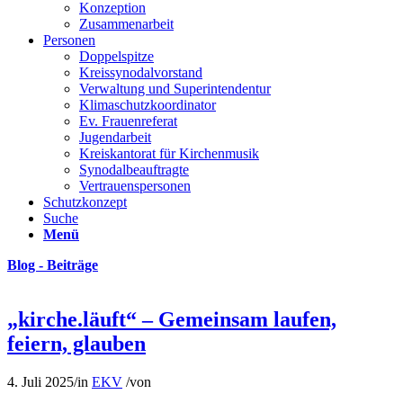
Konzeption
Zusammenarbeit
Personen
Doppelspitze
Kreissynodalvorstand
Verwaltung und Superintendentur
Klimaschutzkoordinator
Ev. Frauenreferat
Jugendarbeit
Kreiskantorat für Kirchenmusik
Synodalbeauftragte
Vertrauenspersonen
Schutzkonzept
Suche
Menü
Blog - Beiträge
„kirche.läuft“ – Gemeinsam laufen,
feiern, glauben
4. Juli 2025
/
in
EKV
/
von