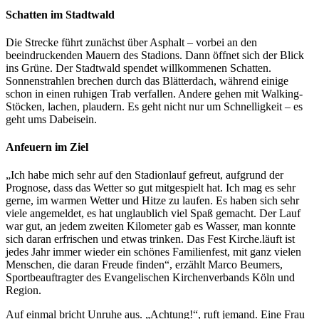
Schatten im Stadtwald
Die Strecke führt zunächst über Asphalt – vorbei an den
beeindruckenden Mauern des Stadions. Dann öffnet sich der Blick
ins Grüne. Der Stadtwald spendet willkommenen Schatten.
Sonnenstrahlen brechen durch das Blätterdach, während einige
schon in einen ruhigen Trab verfallen. Andere gehen mit Walking-
Stöcken, lachen, plaudern. Es geht nicht nur um Schnelligkeit – es
geht ums Dabeisein.
Anfeuern im Ziel
„Ich habe mich sehr auf den Stadionlauf gefreut, aufgrund der
Prognose, dass das Wetter so gut mitgespielt hat. Ich mag es sehr
gerne, im warmen Wetter und Hitze zu laufen. Es haben sich sehr
viele angemeldet, es hat unglaublich viel Spaß gemacht. Der Lauf
war gut, an jedem zweiten Kilometer gab es Wasser, man konnte
sich daran erfrischen und etwas trinken. Das Fest Kirche.läuft ist
jedes Jahr immer wieder ein schönes Familienfest, mit ganz vielen
Menschen, die daran Freude finden“, erzählt Marco Beumers,
Sportbeauftragter des Evangelischen Kirchenverbands Köln und
Region.
Auf einmal bricht Unruhe aus. „Achtung!“, ruft jemand. Eine Frau