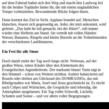
auf dem Fahrrad bahnt sich den Weg und macht den Laufweg frei
für die beiden Topläufer hinter ihr, die mit einem unglaublichen
Tempo vorbeiziehen. Bewundernde Blicke folgen ihnen.
Dann kommt das Ziel in Sicht. Applaus brandet auf, Menschen
klatschen, feuern sich gegenseitig an. Jeder, der jetzt ankommt, wird
gefeiert. „Das habt ihr toll gemacht, bei der Hitze!“, ruft immer
wieder eine Helferin am Stand. Sie verteilt mit vollen Händen
Wasser, Bananen, Riegeln und kleine Brezeln an die Teilnehmenden
der verschiedenen Laufdistanzen.
Ein Fest für alle Sinne
Doch damit endet der Tag noch lange nicht. Nebenan, auf der
großen Wiese, toben Kinder über den Kletterturm des
Evangelischen Jugendreferats. Der markante blauer Turm ragt in
den Himmel – schon von Weitem sichtbar. Andere balancieren auf
Boards oder drehen am Glücksrad des DOMRADIOs, das mit
Bibelgestalten wie Maria, Josef und Jesus geschmückt ist. Es riecht
nach Crêpes und Würstchen, die Gespräche sind lebendig, die
Atmosphäre ausgelassen. Ein Tag voller Schweiß, Lächeln,
Schatten und Sonne – und vor allem voller Begegnungen.