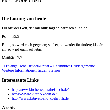
BIC: GENODED1DKD
Die Losung von heute
Du bist der Gott, der mir hilft; täglich harre ich auf dich.
Psalm 25,5
Bittet, so wird euch gegeben; suchet, so werdet ihr finden; klopfet
an, so wird euch aufgetan.
Matthäus 7,7
© Evangelische Brüder-Unität – Herrnhuter Brüdergemeine
Weitere Informationen finden Sie hier
Interessante Links
https://evv-kirche-rechtsrheinisch.de/
https://www.kirche-koeln.de/
http://www.kitaverband-koeln-rrh.de/
Archiv