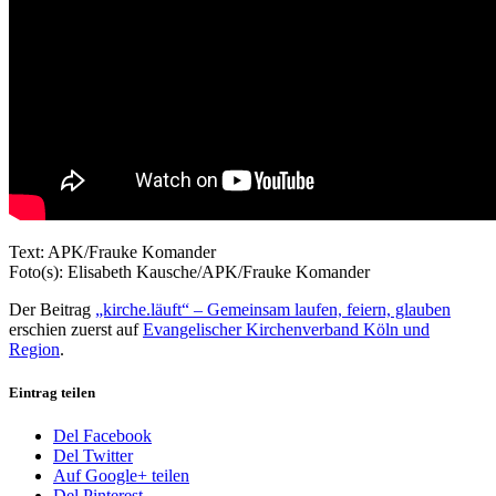
Text: APK/Frauke Komander
Foto(s): Elisabeth Kausche/APK/Frauke Komander
Der Beitrag
„kirche.läuft“ – Gemeinsam laufen, feiern, glauben
erschien zuerst auf
Evangelischer Kirchenverband Köln und
Region
.
Eintrag teilen
Del Facebook
Del Twitter
Auf Google+ teilen
Del Pinterest