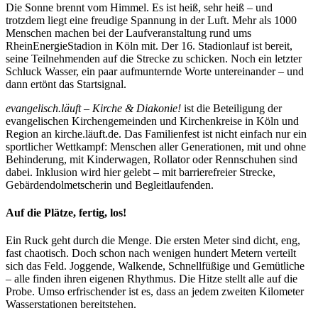
Die Sonne brennt vom Himmel. Es ist heiß, sehr heiß – und
trotzdem liegt eine freudige Spannung in der Luft. Mehr als 1000
Menschen machen bei der Laufveranstaltung rund ums
RheinEnergieStadion in Köln mit. Der 16. Stadionlauf ist bereit,
seine Teilnehmenden auf die Strecke zu schicken. Noch ein letzter
Schluck Wasser, ein paar aufmunternde Worte untereinander – und
dann ertönt das Startsignal.
evangelisch.läuft – Kirche & Diakonie!
ist die Beteiligung der
evangelischen Kirchengemeinden und Kirchenkreise in Köln und
Region an kirche.läuft.de. Das Familienfest ist nicht einfach nur ein
sportlicher Wettkampf: Menschen aller Generationen, mit und ohne
Behinderung, mit Kinderwagen, Rollator oder Rennschuhen sind
dabei. Inklusion wird hier gelebt – mit barrierefreier Strecke,
Gebärdendolmetscherin und Begleitlaufenden.
Auf die Plätze, fertig, los!
Ein Ruck geht durch die Menge. Die ersten Meter sind dicht, eng,
fast chaotisch. Doch schon nach wenigen hundert Metern verteilt
sich das Feld. Joggende, Walkende, Schnellfüßige und Gemütliche
– alle finden ihren eigenen Rhythmus. Die Hitze stellt alle auf die
Probe. Umso erfrischender ist es, dass an jedem zweiten Kilometer
Wasserstationen bereitstehen.