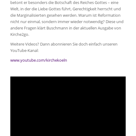
betont er besonders die Botschaft des Reiches Gottes – eine
Welt, in der die Liebe Gottes führt, Gerechtigkeit herrscht und
die Marginalisierten gesehen werden. Warum ist Reformation
nicht nur einmal, sondern immer wieder notwendig? Diese und
andere Fragen klärt Buschmann in der aktuellen Ausgabe von
Kirche2go.
Weitere Videos? Dann abonnieren Sie doch einfach unseren
YouTube-Kanal:
www.youtube.com/kirchekoeln