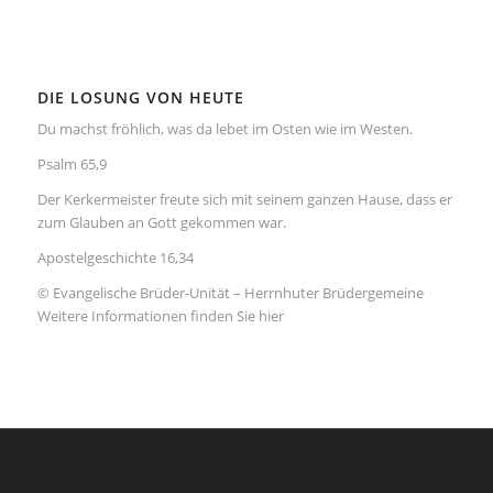
DIE LOSUNG VON HEUTE
Du machst fröhlich, was da lebet im Osten wie im Westen.
Psalm 65,9
Der Kerkermeister freute sich mit seinem ganzen Hause, dass er
zum Glauben an Gott gekommen war.
Apostelgeschichte 16,34
© Evangelische Brüder-Unität – Herrnhuter Brüdergemeine
Weitere Informationen finden Sie hier