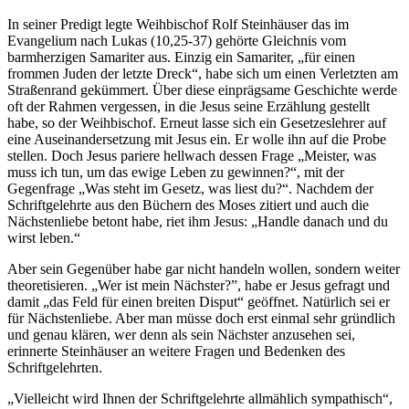
In seiner Predigt legte Weihbischof Rolf Steinhäuser das im
Evangelium nach Lukas (10,25-37) gehörte Gleichnis vom
barmherzigen Samariter aus. Einzig ein Samariter, „für einen
frommen Juden der letzte Dreck“, habe sich um einen Verletzten am
Straßenrand gekümmert. Über diese einprägsame Geschichte werde
oft der Rahmen vergessen, in die Jesus seine Erzählung gestellt
habe, so der Weihbischof. Erneut lasse sich ein Gesetzeslehrer auf
eine Auseinandersetzung mit Jesus ein. Er wolle ihn auf die Probe
stellen. Doch Jesus pariere hellwach dessen Frage „Meister, was
muss ich tun, um das ewige Leben zu gewinnen?“, mit der
Gegenfrage „Was steht im Gesetz, was liest du?“. Nachdem der
Schriftgelehrte aus den Büchern des Moses zitiert und auch die
Nächstenliebe betont habe, riet ihm Jesus: „Handle danach und du
wirst leben.“
Aber sein Gegenüber habe gar nicht handeln wollen, sondern weiter
theoretisieren. „Wer ist mein Nächster?”, habe er Jesus gefragt und
damit „das Feld für einen breiten Disput“ geöffnet. Natürlich sei er
für Nächstenliebe. Aber man müsse doch erst einmal sehr gründlich
und genau klären, wer denn als sein Nächster anzusehen sei,
erinnerte Steinhäuser an weitere Fragen und Bedenken des
Schriftgelehrten.
„Vielleicht wird Ihnen der Schriftgelehrte allmählich sympathisch“,