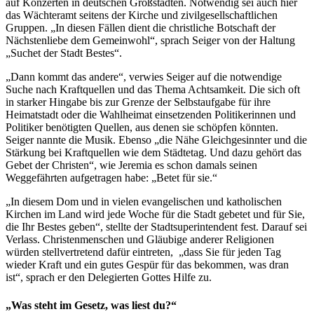
auf Konzerten in deutschen Großstädten. Notwendig sei auch hier
das Wächteramt seitens der Kirche und zivilgesellschaftlichen
Gruppen. „In diesen Fällen dient die christliche Botschaft der
Nächstenliebe dem Gemeinwohl“, sprach Seiger von der Haltung
„Suchet der Stadt Bestes“.
„Dann kommt das andere“, verwies Seiger auf die notwendige
Suche nach Kraftquellen und das Thema Achtsamkeit. Die sich oft
in starker Hingabe bis zur Grenze der Selbstaufgabe für ihre
Heimatstadt oder die Wahlheimat einsetzenden Politikerinnen und
Politiker benötigten Quellen, aus denen sie schöpfen könnten.
Seiger nannte die Musik. Ebenso „die Nähe Gleichgesinnter und die
Stärkung bei Kraftquellen wie dem Städtetag. Und dazu gehört das
Gebet der Christen“, wie Jeremia es schon damals seinen
Weggefährten aufgetragen habe: „Betet für sie.“
„In diesem Dom und in vielen evangelischen und katholischen
Kirchen im Land wird jede Woche für die Stadt gebetet und für Sie,
die Ihr Bestes geben“, stellte der Stadtsuperintendent fest. Darauf sei
Verlass. Christenmenschen und Gläubige anderer Religionen
würden stellvertretend dafür eintreten, „dass Sie für jeden Tag
wieder Kraft und ein gutes Gespür für das bekommen, was dran
ist“, sprach er den Delegierten Gottes Hilfe zu.
„Was steht im Gesetz, was liest du?“