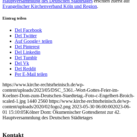
Hauptversammlung des Deutschen Städtetages
erschien zuerst auf
Evangelischer Kirchenverband Köln und Region
.
Eintrag teilen
Del Facebook
Del Twitter
Auf Google+ teilen
Del Pinterest
Del Linkedin
Del Tumblr
Del Vk
Del Reddit
Per E-Mail teilen
https://www.kirche-rechtsrheinisch.de/wp-
content/uploads/2023/05/DSC_5361.-Wort-Gottes-Feier-im-
Koelner-Dom-zum-Deutschen-Staedtetag.-Foto-c-Engelbert-Broich-
scaled-1.jpg
1440
2560
https://www.kirche-rechtsrheinisch.de/wp-
content/uploads/2020/02/logo2.png
2023-05-30 06:00:00
2023-06-
01 15:10:05
Kölner Dom: Ökumenischer Gottesdienst zur 42.
Hauptversammlung des Deutschen Städtetages
Kontakt