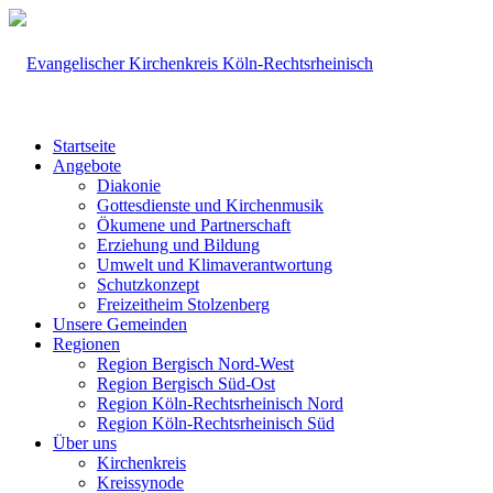
Startseite
Angebote
Diakonie
Gottesdienste und Kirchenmusik
Ökumene und Partnerschaft
Erziehung und Bildung
Umwelt und Klimaverantwortung
Schutzkonzept
Freizeitheim Stolzenberg
Unsere Gemeinden
Regionen
Region Bergisch Nord-West
Region Bergisch Süd-Ost
Region Köln-Rechtsrheinisch Nord
Region Köln-Rechtsrheinisch Süd
Über uns
Kirchenkreis
Kreissynode