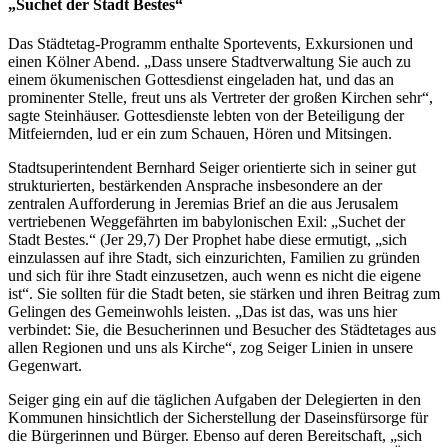
„Suchet der Stadt Bestes“
Das Städtetag-Programm enthalte Sportevents, Exkursionen und
einen Kölner Abend. „Dass unsere Stadtverwaltung Sie auch zu
einem ökumenischen Gottesdienst eingeladen hat, und das an
prominenter Stelle, freut uns als Vertreter der großen Kirchen sehr“,
sagte Steinhäuser. Gottesdienste lebten von der Beteiligung der
Mitfeiernden, lud er ein zum Schauen, Hören und Mitsingen.
Stadtsuperintendent Bernhard Seiger orientierte sich in seiner gut
strukturierten, bestärkenden Ansprache insbesondere an der
zentralen Aufforderung in Jeremias Brief an die aus Jerusalem
vertriebenen Weggefährten im babylonischen Exil: „Suchet der
Stadt Bestes.“ (Jer 29,7) Der Prophet habe diese ermutigt, „sich
einzulassen auf ihre Stadt, sich einzurichten, Familien zu gründen
und sich für ihre Stadt einzusetzen, auch wenn es nicht die eigene
ist“. Sie sollten für die Stadt beten, sie stärken und ihren Beitrag zum
Gelingen des Gemeinwohls leisten. „Das ist das, was uns hier
verbindet: Sie, die Besucherinnen und Besucher des Städtetages aus
allen Regionen und uns als Kirche“, zog Seiger Linien in unsere
Gegenwart.
Seiger ging ein auf die täglichen Aufgaben der Delegierten in den
Kommunen hinsichtlich der Sicherstellung der Daseinsfürsorge für
die Bürgerinnen und Bürger. Ebenso auf deren Bereitschaft, „sich