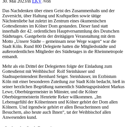
30. Mai 2023
/
in
EKV
/
von
Das Nachdenken über einen Geist des Zusammenhalts und der
Zuversicht, über Haltung und Kraftquellen sowie tätige
Nächstenliebe hat zuletzt im Zentrum eines ökumenischen
Gottesdienstes im Kölner Dom gestanden. Dieser fand statt
innerhalb der 42. ordentlichen Hauptversammlung des Deutschen
Städtetages. Gastgeberin der dreitägigen Veranstaltung mit dem
Motto „Unsere Städte – gemeinsam neue Wege wagen“ war die
Stadt Köln. Rund 800 Delegierte hatten die Mitgliedsstädte und
außerordentlichen Mitglieder des Städtetages in die Rheinmetropole
entsandt.
Mehr als ein Drittel der Delegierten folgte der Einladung zum
Gottesdienst mit Weihbischof Rolf Steinhäuser und
Stadtsuperintendent Bernhard Seiger. Steinhäuser, im Erzbistum
Köln mit einer besonderen Zuteilung zur Stadt Köln bedacht, hieß in
seiner herzlichen Begrüßung namentlich Städtetagspräsident Markus
Lewe, Oberbürgermeister in Münster, und die Kölner
Oberbürgermeisterin Henriette Reker willkommen. „Im
Lebensgefühl der Kölnerinnen und Kölner gehört der Dom allen
Kölnern. Und irgendwie gehört er allen Besucherinnen und
Besuchern, also heute auch Ihnen“, tat der Weihbischof allen
Anwesenden kund.