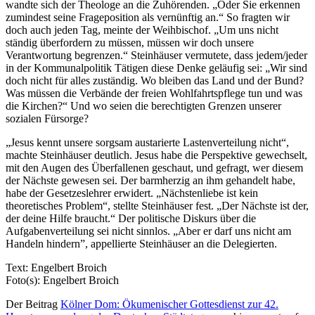
wandte sich der Theologe an die Zuhörenden. „Oder Sie erkennen
zumindest seine Frageposition als vernünftig an.“ So fragten wir
doch auch jeden Tag, meinte der Weihbischof. „Um uns nicht
ständig überfordern zu müssen, müssen wir doch unsere
Verantwortung begrenzen.“ Steinhäuser vermutete, dass jedem/jeder
in der Kommunalpolitik Tätigen diese Denke geläufig sei: „Wir sind
doch nicht für alles zuständig. Wo bleiben das Land und der Bund?
Was müssen die Verbände der freien Wohlfahrtspflege tun und was
die Kirchen?“ Und wo seien die berechtigten Grenzen unserer
sozialen Fürsorge?
„Jesus kennt unsere sorgsam austarierte Lastenverteilung nicht“,
machte Steinhäuser deutlich. Jesus habe die Perspektive gewechselt,
mit den Augen des Überfallenen geschaut, und gefragt, wer diesem
der Nächste gewesen sei. Der barmherzig an ihm gehandelt habe,
habe der Gesetzeslehrer erwidert. „Nächstenliebe ist kein
theoretisches Problem“, stellte Steinhäuser fest. „Der Nächste ist der,
der deine Hilfe braucht.“ Der politische Diskurs über die
Aufgabenverteilung sei nicht sinnlos. „Aber er darf uns nicht am
Handeln hindern”, appellierte Steinhäuser an die Delegierten.
Text: Engelbert Broich
Foto(s): Engelbert Broich
Der Beitrag
Kölner Dom: Ökumenischer Gottesdienst zur 42.