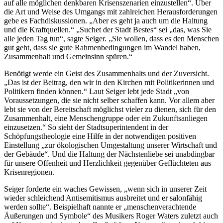
auf alle möglichen denkbaren Krisenszenarien einzustellen“. Über
die Art und Weise des Umgangs mit zahlreichen Herausforderungen
gebe es Fachdiskussionen. „Aber es geht ja auch um die Haltung
und die Kraftquellen.“ „Suchet der Stadt Bestes“ sei „das, was Sie
alle jeden Tag tun“, sagte Seiger. „Sie wollen, dass es den Menschen
gut geht, dass sie gute Rahmenbedingungen im Wandel haben,
Zusammenhalt und Gemeinsinn spüren.“
Benötigt werde ein Geist des Zusammenhalts und der Zuversicht.
„Das ist der Beitrag, den wir in den Kirchen mit Politikerinnen und
Politikern finden können.“ Laut Seiger lebt jede Stadt „von
Voraussetzungen, die sie nicht selber schaffen kann. Vor allem aber
lebt sie von der Bereitschaft möglichst vieler zu dienen, sich für den
Zusammenhalt, eine Menschengruppe oder ein Zukunftsanliegen
einzusetzen.“ So sieht der Stadtsuperintendent in der
Schöpfungstheologie eine Hilfe in der notwendigen positiven
Einstellung „zur ökologischen Umgestaltung unserer Wirtschaft und
der Gebäude“. Und die Haltung der Nächstenliebe sei unabdingbar
für unsere Offenheit und Herzlichkeit gegenüber Geflüchteten aus
Krisenregionen.
Seiger forderte ein waches Gewissen, „wenn sich in unserer Zeit
wieder schleichend Antisemitismus ausbreitet und er salonfähig
werden sollte“. Beispielhaft nannte er „menschenverachtende
Äußerungen und Symbole“ des Musikers Roger Waters zuletzt auch