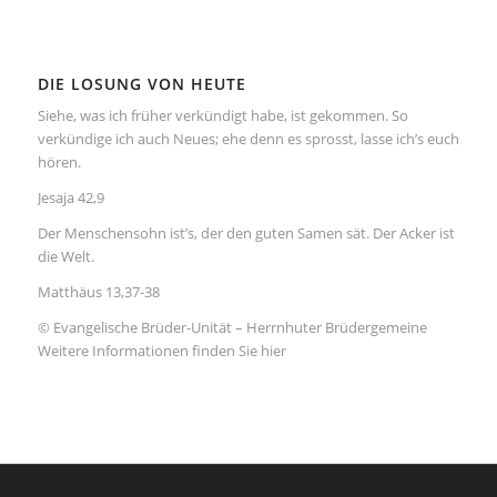
DIE LOSUNG VON HEUTE
Siehe, was ich früher verkündigt habe, ist gekommen. So
verkündige ich auch Neues; ehe denn es sprosst, lasse ich’s euch
hören.
Jesaja 42,9
Der Menschensohn ist’s, der den guten Samen sät. Der Acker ist
die Welt.
Matthäus 13,37-38
© Evangelische Brüder-Unität – Herrnhuter Brüdergemeine
Weitere Informationen finden Sie hier