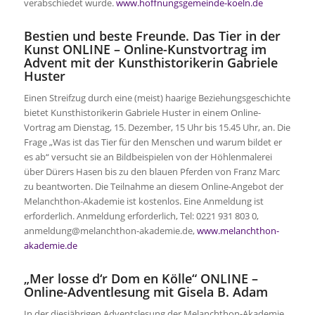
verabschiedet wurde.
www.hoffnungsgemeinde-koeln.de
Bestien und beste Freunde. Das Tier in der
Kunst ONLINE – Online-Kunstvortrag im
Advent mit der Kunsthistorikerin Gabriele
Huster
Einen Streifzug durch eine (meist) haarige Beziehungsgeschichte
bietet Kunsthistorikerin Gabriele Huster in einem Online-
Vortrag am Dienstag, 15. Dezember, 15 Uhr bis 15.45 Uhr, an. Die
Frage „Was ist das Tier für den Menschen und warum bildet er
es ab“ versucht sie an Bildbeispielen von der Höhlenmalerei
über Dürers Hasen bis zu den blauen Pferden von Franz Marc
zu beantworten. Die Teilnahme an diesem Online-Angebot der
Melanchthon-Akademie ist kostenlos. Eine Anmeldung ist
erforderlich. Anmeldung erforderlich, Tel: 0221 931 803 0,
anmeldung@melanchthon-akademie.de,
www.melanchthon-
akademie.de
„Mer losse d‘r Dom en Kölle“ ONLINE –
Online-Adventlesung mit Gisela B. Adam
In der diesjährigen Adventslesung der Melanchthon-Akademie