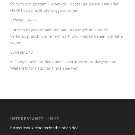
fröhlich von ganzem Herzen, du Tochter Jerusalem! Denn der
HERR hat deine Strafe weggenommen.
Zefanja 3,14-15
Christus ist gekommen und hat im Evangelium Frieden
verkündigt euch, die ihr fern wart, und Frieden denen, die nahe
waren.
Epheser 2,17
© Evangelische Brüder-Unität – Herrnhuter Brüdergemeine
Weitere Informationen finden Sie hier
INTERESSANTE LINKS
https://evv-kirche-rechtsrheinisch.de/