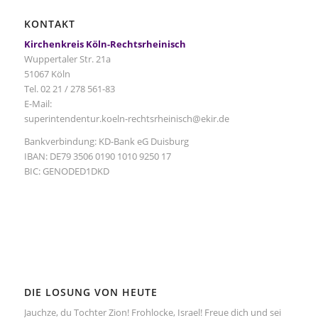
KONTAKT
Kirchenkreis Köln-Rechtsrheinisch
Wuppertaler Str. 21a
51067 Köln
Tel. 02 21 / 278 561-83
E-Mail:
superintendentur.koeln-rechtsrheinisch@ekir.de
Bankverbindung: KD-Bank eG Duisburg
IBAN: DE79 3506 0190 1010 9250 17
BIC: GENODED1DKD
DIE LOSUNG VON HEUTE
Jauchze, du Tochter Zion! Frohlocke, Israel! Freue dich und sei