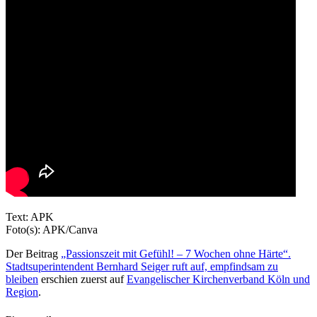
Text: APK
Foto(s): APK/Canva
Der Beitrag
„Passionszeit mit Gefühl! – 7 Wochen ohne Härte“.
Stadtsuperintendent Bernhard Seiger ruft auf, empfindsam zu
bleiben
erschien zuerst auf
Evangelischer Kirchenverband Köln und
Region
.