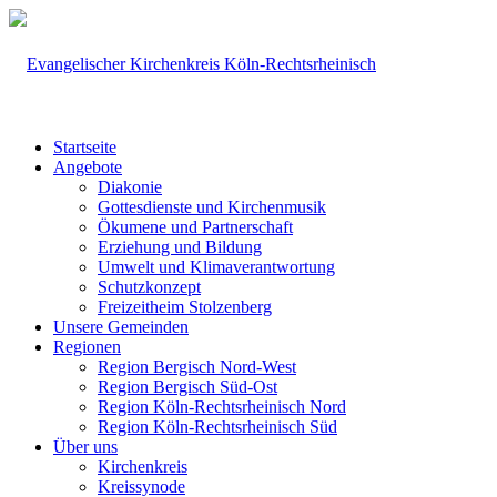
Startseite
Angebote
Diakonie
Gottesdienste und Kirchenmusik
Ökumene und Partnerschaft
Erziehung und Bildung
Umwelt und Klimaverantwortung
Schutzkonzept
Freizeitheim Stolzenberg
Unsere Gemeinden
Regionen
Region Bergisch Nord-West
Region Bergisch Süd-Ost
Region Köln-Rechtsrheinisch Nord
Region Köln-Rechtsrheinisch Süd
Über uns
Kirchenkreis
Kreissynode