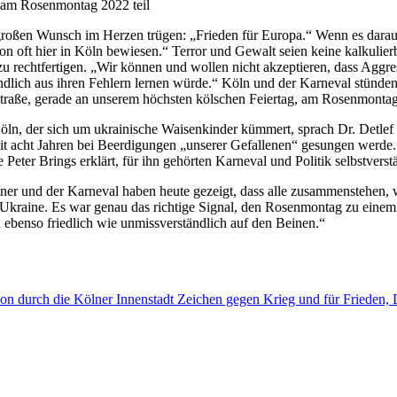
 am Rosenmontag 2022 teil
großen Wunsch im Herzen trügen: „Frieden für Europa.“ Wenn es darauf
n oft hier in Köln bewiesen.“ Terror und Gewalt seien keine kalkulierb
u rechtfertigen. „Wir können und wollen nicht akzeptieren, dass Aggre
endlich aus ihren Fehlern lernen würde.“ Köln und der Karneval stün
 Straße, gerade an unserem höchsten kölschen Feiertag, am Rosenmontag
öln, der sich um ukrainische Waisenkinder kümmert, sprach Dr. Detlef 
seit acht Jahren bei Beerdigungen „unserer Gefallenen“ gesungen werd
tte Peter Brings erklärt, für ihn gehörten Karneval und Politik selbstver
lner und der Karneval haben heute gezeigt, dass alle zusammenstehen,
r Ukraine. Es war genau das richtige Signal, den Rosenmontag zu eine
ebenso friedlich wie unmissverständlich auf den Beinen.“
n durch die Kölner Innenstadt Zeichen gegen Krieg und für Frieden, 