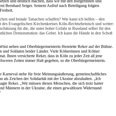
etzen und deutlich machen, dass wir mit den Bürgerinnen und
dent Bernhard Seiger. Seinem Aufruf nach Beteiligung folgten
reiheit.
chen und brutale Tatsachen schaffen? Wie kann ich helfen – den
ent des Evangelischen Kirchenkreises Köln-Rechtsrheinisch und weiter:
chätzung für die, die unter hoher Gefahr in Russland selber für den
stlichen Demonstration: das Gebet. Ich kann die Hände in den Schoß
Wüst neben und Oberbürgermeisterin Henriette Reker auf der Bühne.
n und Soldaten beider Länder. Viele Kölnerinnen und Kölner
. Ihnen versicherte Reker, dass in Köln zu jeder Zeit all jene
hweren Zeiten immer Halt gegeben, so die Oberbürgermeisterin.
er Karneval stehe für freie Meinungsäußerung, gemeinschaftliches
n als Zeichen der Solidarität mit der Ukraine abzuhalten. „Ich
sagte Reker. „Wir müssen diesen Menschen, die sich trotz harter
und Männern in der Ukraine, die einen gewaltlosen Widerstand
“