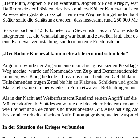
„Herr Putin, stoppen Sie den Wahnsinn, stoppen Sie den Krieg!“, w
Dafür erntete der Präsident des Festkomitees Kölner Karneval auf d
Anwesenden gedankt, dass „ihr heute den Weg hierhin gefunden habt“.
Später sollte die Schätzung ergeben, dass insgesamt rund 250.000 Me
So wand sich auf 4,5 Kilometer vom Severinstor bis zur Mohrenstraß
integrierten. Ja, die Veranstaltung war bunt und zuweilen laut, aber
eine Karnevalsveranstaltung, sondern um eine Friedensdemo.
„Der Kölner Karneval kann mehr als feiern und schunkeln“
Angeführt wurde der Zug von einem kurzfristig realisierten Persiflag
Weg machte, wurde auf Kommando von Zug- und Demonstrationsleiter 
könnten, was Krieg bedeute. „Lasst uns ihnen heute ein Gefühl dafür 
Teilnehmenden trugen Zettel
bis hin zu Plakaten, Schildern und groß
Blau-Gelb waren immer wieder in Form etwa von Bekleidungen und F
Als in der Nacht auf Weiberfastnacht Russland seinen Angriff auf die
Müngersdorfer ab. Stattdessen wurde die Idee einer Friedensdemonstr
wie Freiheit und Gleichheit sind unser oberstes Gut. Alles hät sing Zi
Festkomitee erhielt auf seinen Aufruf prompt großen, weiten Zuspruch
In der Situation des Krieges verbunden