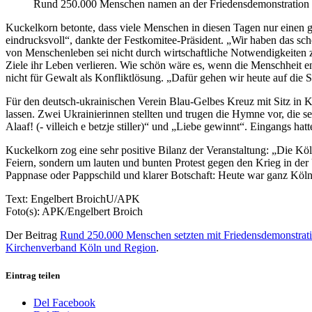
Rund 250.000 Menschen namen an der Friedensdemonstration
Kuckelkorn betonte, dass viele Menschen in diesen Tagen nur einen 
eindrucksvoll“, dankte der Festkomitee-Präsident. „Wir haben das scho
von Menschenleben sei nicht durch wirtschaftliche Notwendigkeiten z
Ziele ihr Leben verlieren. Wie schön wäre es, wenn die Menschheit 
nicht für Gewalt als Konfliktlösung. „Dafür gehen wir heute auf die
Für den deutsch-ukrainischen Verein Blau-Gelbes Kreuz mit Sitz in K
lassen. Zwei Ukrainierinnen stellten und trugen die Hymne vor, die 
Alaaf! (- villeich e betzje stiller)“ und „Liebe gewinnt“. Eingangs ha
Kuckelkorn zog eine sehr positive Bilanz der Veranstaltung: „Die Kö
Feiern, sondern um lauten und bunten Protest gegen den Krieg in de
Pappnase oder Pappschild und klarer Botschaft: Heute war ganz Köln 
Text: Engelbert BroichU/APK
Foto(s): APK/Engelbert Broich
Der Beitrag
Rund 250.000 Menschen setzten mit Friedensdemonstratio
Kirchenverband Köln und Region
.
Eintrag teilen
Del Facebook