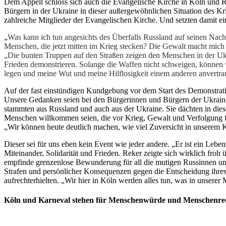
Dem Appell schloss sich auch die Evangelische Kirche in Köln und R
Bürgern in der Ukraine in dieser außergewöhnlichen Situation des Kri
zahlreiche Mitglieder der Evangelischen Kirche. Und setzten damit ei
„
Was kann ich tun angesichts des Überfalls Russland auf seinen Nach
Menschen, die jetzt mitten im Krieg stecken? Die Gewalt macht mich s
„Die bunten Truppen auf den Straßen zeigen den Menschen in der Ukrai
Frieden demonstrieren. Solange die Waffen nicht schweigen, können 
legen und meine Wut und meine Hilflosigkeit einem anderen anvertra
Auf der fast einstündigen Kundgebung vor dem Start des Demonstra
Unsere Gedanken seien bei den Bürgerinnen und Bürgern der Ukraine
stammten aus Russland und auch aus der Ukraine. Sie dächten in diese
Menschen willkommen seien, die vor Krieg, Gewalt und Verfolgung f
„Wir können heute deutlich machen, wie viel Zuversicht in unserem K
Dieser sei für uns eben kein Event wie jeder andere. „Er ist ein Le
Miteinander, Solidarität und Frieden. Reker zeigte sich wirklich froh
empfinde grenzenlose Bewunderung für all die mutigen Russinnen und R
Strafen und persönlicher Konsequenzen gegen die Entscheidung ihres 
aufrechterhielten. „Wir hier in Köln werden alles tun, was in unser
Köln und Karneval stehen für Menschenwürde und Menschenre