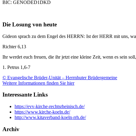
BIC: GENODED1DKD
Die Losung von heute
Gideon sprach zu dem Engel des HERRN: Ist der HERR mit uns, waru
Richter 6,13
Ihr werdet euch freuen, die ihr jetzt eine kleine Zeit, wenn es sein s
1. Petrus 1,6-7
© Evangelische Brüder-Unität – Herrnhuter Brüdergemeine
Weitere Informationen finden Sie hier
Interessante Links
https://evv-kirche-rechtsrheinisch.de/
https://www.kirche-koeln.de/
http://www.kitaverband-koeln-rrh.de/
Archiv