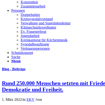
Konzeption
Zusammenarbeit
Personen
Doppelspitze
Kreissynodalvorstand
Verwaltung und Superintendentur
Klimaschutzkoordinator
Ev. Frauenreferat
Jugendarbeit
Kreiskantorat für Kirchenmusik
Synodalbeauftragte
Vertrauenspersonen
Schutzkonzept
Suche
Menü
Blog - Beiträge
Rund 250.000 Menschen setzten mit Friede
Demokratie und Freiheit.
1. März 2022
/
in
EKV
/
von