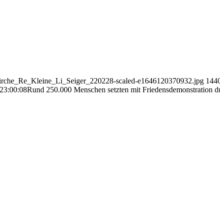
3/Kirche_Re_Kleine_Li_Seiger_220228-scaled-e1646120370932.jpg
144
23:00:08
Rund 250.000 Menschen setzten mit Friedensdemonstration du