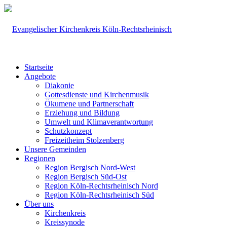
Startseite
Angebote
Diakonie
Gottesdienste und Kirchenmusik
Ökumene und Partnerschaft
Erziehung und Bildung
Umwelt und Klimaverantwortung
Schutzkonzept
Freizeitheim Stolzenberg
Unsere Gemeinden
Regionen
Region Bergisch Nord-West
Region Bergisch Süd-Ost
Region Köln-Rechtsrheinisch Nord
Region Köln-Rechtsrheinisch Süd
Über uns
Kirchenkreis
Kreissynode