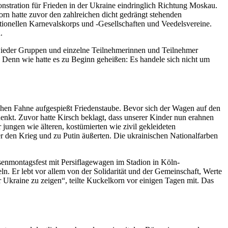
tration für Frieden in der Ukraine eindringlich Richtung Moskau.
rn hatte zuvor den zahlreichen dicht gedrängt stehenden
itionellen Karnevalskorps und -Gesellschaften und Veedelsvereine.
.
 wieder Gruppen und einzelne Teilnehmerinnen und Teilnehmer
n. Denn wie hatte es zu Beginn geheißen: Es handele sich nicht um
ischen Fahne aufgespießt Friedenstaube. Bevor sich der Wagen auf den
kt. Zuvor hatte Kirsch beklagt, dass unserer Kinder nun erahnen
 jungen wie älteren, kostümierten wie zivil gekleideten
ber den Krieg und zu Putin äußerten. Die ukrainischen Nationalfarben
osenmontagsfest mit Persiflagewagen im Stadion in Köln-
n. Er lebt vor allem von der Solidarität und der Gemeinschaft, Werte
der Ukraine zu zeigen“, teilte Kuckelkorn vor einigen Tagen mit. Das