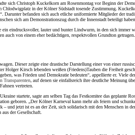
andte sich Christoph Kuckelkorn am Rosenmontag vor Beginn der Demons
em Chlodwigplatz in der Kölner Südstadt tosende Zustimmung. Kuckelko
 Darunter befanden sich auch etliche uniformierte Mitglieder der trad
nschen sich am Demonstrationszug durch die Innenstadt beteiligt haben
e ein eindrucksvoller, lauter und bunter Lindwurm, in den sich immer
 eben auch von einem eher bedächtigen, respektvollen Grundton getrage
ewagen. Dieser zeigte eine drastische Darstellung einer von einer russ
Holger Kirsch lebenden weißen (Friedens)Tauben die Freiheit geschen
geben, was Frieden und Demokratie bedeuten“, appellierte er. Viele der
en Transparenten
, auf denen sie einfallsreich ihre deutliche Meinung ü
ahnen vertreten.
 Ukraine startete, sagte am selben Tag das Festkomitee das geplante R
ation geboren. „Der Kölner Karneval kann mehr als feiern und schunkel
ck – und jetzt ist es an der Zeit, sich solidarisch mit den Menschen in 
 aus der Gesellschaft.