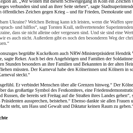
egion an. „Wir wollen mit diesem Schweigegang in Köln ein Zeichen s
eges verbunden sind und an ihrer Seite stehen“, sagte Stadtsuperinten
n öffentliches Zeichen gegen Krieg – und für Frieden, Demokratie und F
barn Ukraine? Welchen Beitrag kann ich leisten, wenn die Waffen spre
prach- und hilflos“, sagt Torsten Krall, stellvertretender Superintend
ne, dass sie nicht alleine oder vergessen sind. Und sie sind eine Werts
wir es auch nicht. Außerdem gibt es noch den besonderen Weg der chri
uen.“
tionszuges begrüßte Kuckelkorn auch NRW-Ministerpräsident Hendrik 
, sagte Reker. Auch bei den Angehörigen und Familien der Soldatinne
n Stunden besonders an ihre Familien und Bekannten in der alten Heimat
liehen müssten. Der Karneval habe den Kölnerinnen und Kölnern in sc
arneval steckt.“
bensgefühl. Er verbindet Menschen über alle Grenzen hinweg.“ Der Köln
 über das großartige Symbol des Festkomitees, eine Friedensdemonstratio
ussen, die bereits seit Freitag auf die Straßen ihres Landes gehen“, 
Präsidenten aussprechen, beistehen.“ Ebenso dankte sie allen Frauen 
er Macht steht, um Hass und Gewalt und Diktatur keinen Raum zu geben.
chte