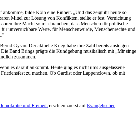
 ankomme, bilde Köln eine Einheit. „Und das zeigt ihr heute so
aren Mittel zur Lösung von Konflikten, stellte er fest. Vernichtung
ssoren ihre Macht so missbrauchen, dass Menschen für politische
den für unverrückbare Werte, für Menschenwürde, Menschenrechte und
.“
Bernd Gysan. Der aktuelle Krieg habe ihre Zahl bereits ansteigen
e. Die Band Brings prägte die Kundgebung musikalisch mit „Mir singe
ständlich zusammen.
 wenn es darauf ankommt. Heute ging es nicht ums ausgelassene
m Friedensfest zu machen. Ob Gardist oder Lappenclown, ob mit
Demokratie und Freiheit.
erschien zuerst auf
Evangelischer