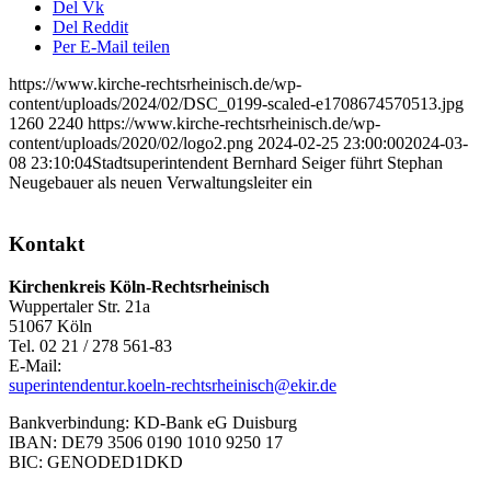
Del Vk
Del Reddit
Per E-Mail teilen
https://www.kirche-rechtsrheinisch.de/wp-
content/uploads/2024/02/DSC_0199-scaled-e1708674570513.jpg
1260
2240
https://www.kirche-rechtsrheinisch.de/wp-
content/uploads/2020/02/logo2.png
2024-02-25 23:00:00
2024-03-
08 23:10:04
Stadtsuperintendent Bernhard Seiger führt Stephan
Neugebauer als neuen Verwaltungsleiter ein
Kontakt
Kirchenkreis Köln-Rechtsrheinisch
Wuppertaler Str. 21a
51067 Köln
Tel. 02 21 / 278 561-83
E-Mail:
superintendentur.koeln-rechtsrheinisch@ekir.de
Bankverbindung: KD-Bank eG Duisburg
IBAN: DE79 3506 0190 1010 9250 17
BIC: GENODED1DKD