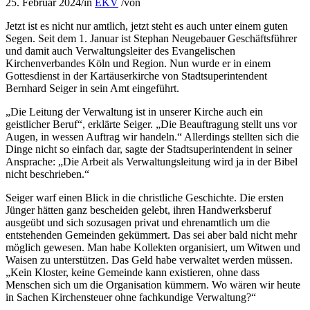
25. Februar 2024
/
in
EKV
/
von
Jetzt ist es nicht nur amtlich, jetzt steht es auch unter einem guten
Segen. Seit dem 1. Januar ist Stephan Neugebauer Geschäftsführer
und damit auch Verwaltungsleiter des Evangelischen
Kirchenverbandes Köln und Region. Nun wurde er in einem
Gottesdienst in der Kartäuserkirche von Stadtsuperintendent
Bernhard Seiger in sein Amt eingeführt.
„Die Leitung der Verwaltung ist in unserer Kirche auch ein
geistlicher Beruf“, erklärte Seiger. „Die Beauftragung stellt uns vor
Augen, in wessen Auftrag wir handeln.“ Allerdings stellten sich die
Dinge nicht so einfach dar, sagte der Stadtsuperintendent in seiner
Ansprache: „Die Arbeit als Verwaltungsleitung wird ja in der Bibel
nicht beschrieben.“
Seiger warf einen Blick in die christliche Geschichte. Die ersten
Jünger hätten ganz bescheiden gelebt, ihren Handwerksberuf
ausgeübt und sich sozusagen privat und ehrenamtlich um die
entstehenden Gemeinden gekümmert. Das sei aber bald nicht mehr
möglich gewesen. Man habe Kollekten organisiert, um Witwen und
Waisen zu unterstützen. Das Geld habe verwaltet werden müssen.
„Kein Kloster, keine Gemeinde kann existieren, ohne dass
Menschen sich um die Organisation kümmern. Wo wären wir heute
in Sachen Kirchensteuer ohne fachkundige Verwaltung?“