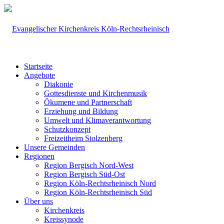
Startseite
Angebote
Diakonie
Gottesdienste und Kirchenmusik
Ökumene und Partnerschaft
Erziehung und Bildung
Umwelt und Klimaverantwortung
Schutzkonzept
Freizeitheim Stolzenberg
Unsere Gemeinden
Regionen
Region Bergisch Nord-West
Region Bergisch Süd-Ost
Region Köln-Rechtsrheinisch Nord
Region Köln-Rechtsrheinisch Süd
Über uns
Kirchenkreis
Kreissynode