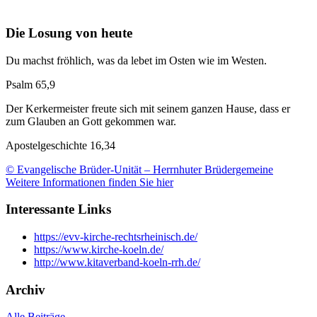
Die Losung von heute
Du machst fröhlich, was da lebet im Osten wie im Westen.
Psalm 65,9
Der Kerkermeister freute sich mit seinem ganzen Hause, dass er
zum Glauben an Gott gekommen war.
Apostelgeschichte 16,34
© Evangelische Brüder-Unität – Herrnhuter Brüdergemeine
Weitere Informationen finden Sie hier
Interessante Links
https://evv-kirche-rechtsrheinisch.de/
https://www.kirche-koeln.de/
http://www.kitaverband-koeln-rrh.de/
Archiv
Alle Beiträge