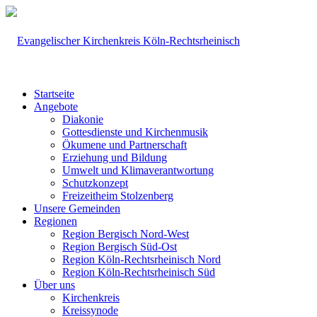
Startseite
Angebote
Diakonie
Gottesdienste und Kirchenmusik
Ökumene und Partnerschaft
Erziehung und Bildung
Umwelt und Klimaverantwortung
Schutzkonzept
Freizeitheim Stolzenberg
Unsere Gemeinden
Regionen
Region Bergisch Nord-West
Region Bergisch Süd-Ost
Region Köln-Rechtsrheinisch Nord
Region Köln-Rechtsrheinisch Süd
Über uns
Kirchenkreis
Kreissynode