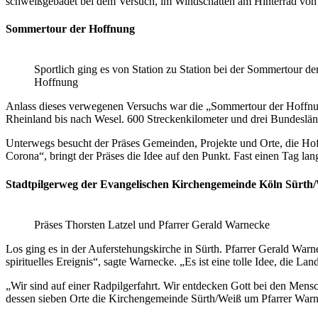
schweißgebadet bei dem Versuch, im Windschatten am Hinterrad von 
Sommertour der Hoffnung
Sportlich ging es von Station zu Station bei der Sommertour de
Hoffnung
Anlass dieses verwegenen Versuchs war die „Sommertour der Hoffnung“
Rheinland bis nach Wesel. 600 Streckenkilometer und drei Bundeslä
Unterwegs besucht der Präses Gemeinden, Projekte und Orte, die Ho
Corona“, bringt der Präses die Idee auf den Punkt. Fast einen Tag la
Stadtpilgerweg der Evangelischen Kirchengemeinde Köln Sürth
Präses Thorsten Latzel und Pfarrer Gerald Warnecke
Los ging es in der Auferstehungskirche in Sürth. Pfarrer Gerald Warn
spirituelles Ereignis“, sagte Warnecke. „Es ist eine tolle Idee, die L
„Wir sind auf einer Radpilgerfahrt. Wir entdecken Gott bei den Mensc
dessen sieben Orte die Kirchengemeinde Sürth/Weiß um Pfarrer Warn