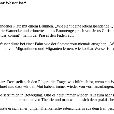
ar Wasser ist.“
ndener Platz mit einem Brunnen. „Wie sieht deine lebensspendende Quel
lärte Warnecke und erinnerte an das Brunnengespräch von Jesus Chris
luss kommt“, nahm der Präses den Faden auf.
sser dürfe bei einer Fahrt wie der Sommertour niemals ausgehen. „Wir er
nen von Migrantinnen und Migranten lernen, wie kostbar Wasser ist. W
. Dort stellt sich den Pilgern die Frage, was hilfreich ist, wenn ein
chnet aus, dass wir den Mut haben, immer wieder von vorn anzufangen
nd setzt mich in Bewegung. Und es heißt immer wieder ,Auf zum nächste
 auch mit der meditativen Theorie und man wandte sich dem praktische
usste er sich einer jungen Krankenschwesterschülerin aus dem Iran ge