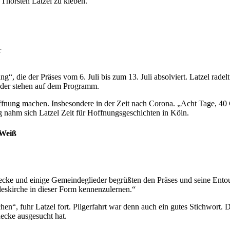
Thorsten Latzel zu kleben.
r
, die der Präses vom 6. Juli bis zum 13. Juli absolviert. Latzel rade
nder stehen auf dem Programm.
ffnung machen. Insbesondere in der Zeit nach Corona. „Acht Tage, 40
ng nahm sich Latzel Zeit für Hoffnungsgeschichten in Köln.
/Weiß
ecke und einige Gemeindeglieder begrüßten den Präses und seine Entour
andeskirche in dieser Form kennenzulernen.“
hen“, fuhr Latzel fort. Pilgerfahrt war denn auch ein gutes Stichwort.
ecke ausgesucht hat.