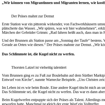
„Wir können von Migrantinnen und Migranten lernen, wie kostb
Der Präses mahnt zur Demut
Erste Station war ein pittoresk wirkender, von Fachwerkhäusern umsta
plätscherte das Wasser. „Wir spüren, was wir hier wahrnehmen“, erk
Märchen der Gebrüder Grimm: „Rad fahren heißt auch, dass man in F
Und der Brunnen als Station passe am „Sonntag der Taufe“ bestens. Wa
Gerade an Orten wie diesen.“ Der Präses mahnte zur Demut. „Wir kön
Das Schlimmste ist, die Kugel nicht zu werfen.
Thorsten Latzel ist vielseitig talentiert
Vom Brunnen ging es zu Fuß zur Boulebahn auf dem Sürther Marktplatz
Entwurf von Kirche“, nannte Warnecke Beispiele. „Uns Christen zei
Im Leben ist es wie beim Boule. Eine andere Kugel titscht mich an u
Das Schlimmste sei, die Kugel nicht zu werfen. Das war es dann aber
Beim Kugelwerfen entpuppte sich der Präses als Talent. Allerdings m
geworfen hatte. Manchmal ist gleich der erste Wurf ein Volltreffer.