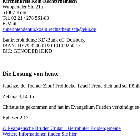
Kirchenkreis Köln-Rechtsrheinisch
Wuppertaler Str. 21a
51067 Köln
Tel. 02 21 / 278 561-83
E-Mail:
superintendentur.koeln-rechtsrheinisch@ekir.de
Bankverbindung: KD-Bank eG Duisburg
IBAN: DE79 3506 0190 1010 9250 17
BIC: GENODED1DKD
Die Losung von heute
Jauchze, du Tochter Zion! Frohlocke, Israel! Freue dich und sei f
Zefanja 3,14-15
Christus ist gekommen und hat im Evangelium Frieden verkündigt euch
Epheser 2,17
© Evangelische Brüder-Unität – Herrnhuter Brüdergemeine
Weitere Informationen finden Sie hier