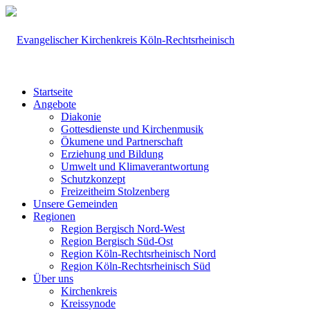
Startseite
Angebote
Diakonie
Gottesdienste und Kirchenmusik
Ökumene und Partnerschaft
Erziehung und Bildung
Umwelt und Klimaverantwortung
Schutzkonzept
Freizeitheim Stolzenberg
Unsere Gemeinden
Regionen
Region Bergisch Nord-West
Region Bergisch Süd-Ost
Region Köln-Rechtsrheinisch Nord
Region Köln-Rechtsrheinisch Süd
Über uns
Kirchenkreis
Kreissynode