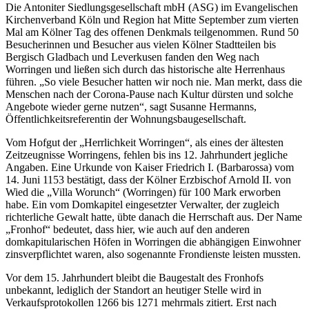
Die Antoniter Siedlungsgesellschaft mbH (ASG) im Evangelischen
Kirchenverband Köln und Region hat Mitte September zum vierten
Mal am Kölner Tag des offenen Denkmals teilgenommen. Rund 50
Besucherinnen und Besucher aus vielen Kölner Stadtteilen bis
Bergisch Gladbach und Leverkusen fanden den Weg nach
Worringen und ließen sich durch das historische alte Herrenhaus
führen. „So viele Besucher hatten wir noch nie. Man merkt, dass die
Menschen nach der Corona-Pause nach Kultur dürsten und solche
Angebote wieder gerne nutzen“, sagt Susanne Hermanns,
Öffentlichkeitsreferentin der Wohnungsbaugesellschaft.
Vom Hofgut der „Herrlichkeit Worringen“, als eines der ältesten
Zeitzeugnisse Worringens, fehlen bis ins 12. Jahrhundert jegliche
Angaben. Eine Urkunde von Kaiser Friedrich I. (Barbarossa) vom
14. Juni 1153 bestätigt, dass der Kölner Erzbischof Arnold II. von
Wied die „Villa Worunch“ (Worringen) für 100 Mark erworben
habe. Ein vom Domkapitel eingesetzter Verwalter, der zugleich
richterliche Gewalt hatte, übte danach die Herrschaft aus. Der Name
„Fronhof“ bedeutet, dass hier, wie auch auf den anderen
domkapitularischen Höfen in Worringen die abhängigen Einwohner
zinsverpflichtet waren, also sogenannte Frondienste leisten mussten.
Vor dem 15. Jahrhundert bleibt die Baugestalt des Fronhofs
unbekannt, lediglich der Standort an heutiger Stelle wird in
Verkaufsprotokollen 1266 bis 1271 mehrmals zitiert. Erst nach