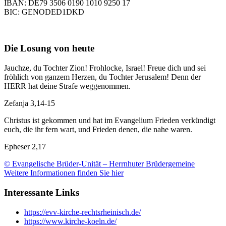
IBAN: DE79 3506 0190 1010 9250 17
BIC: GENODED1DKD
Die Losung von heute
Jauchze, du Tochter Zion! Frohlocke, Israel! Freue dich und sei
fröhlich von ganzem Herzen, du Tochter Jerusalem! Denn der
HERR hat deine Strafe weggenommen.
Zefanja 3,14-15
Christus ist gekommen und hat im Evangelium Frieden verkündigt
euch, die ihr fern wart, und Frieden denen, die nahe waren.
Epheser 2,17
© Evangelische Brüder-Unität – Herrnhuter Brüdergemeine
Weitere Informationen finden Sie hier
Interessante Links
https://evv-kirche-rechtsrheinisch.de/
https://www.kirche-koeln.de/