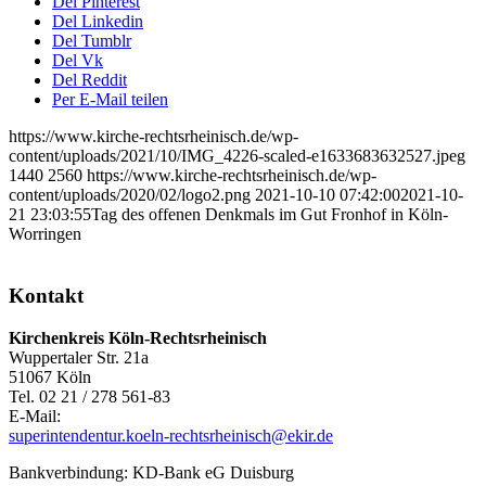
Del Pinterest
Del Linkedin
Del Tumblr
Del Vk
Del Reddit
Per E-Mail teilen
https://www.kirche-rechtsrheinisch.de/wp-
content/uploads/2021/10/IMG_4226-scaled-e1633683632527.jpeg
1440
2560
https://www.kirche-rechtsrheinisch.de/wp-
content/uploads/2020/02/logo2.png
2021-10-10 07:42:00
2021-10-
21 23:03:55
Tag des offenen Denkmals im Gut Fronhof in Köln-
Worringen
Kontakt
Kirchenkreis Köln-Rechtsrheinisch
Wuppertaler Str. 21a
51067 Köln
Tel. 02 21 / 278 561-83
E-Mail:
superintendentur.koeln-rechtsrheinisch@ekir.de
Bankverbindung: KD-Bank eG Duisburg