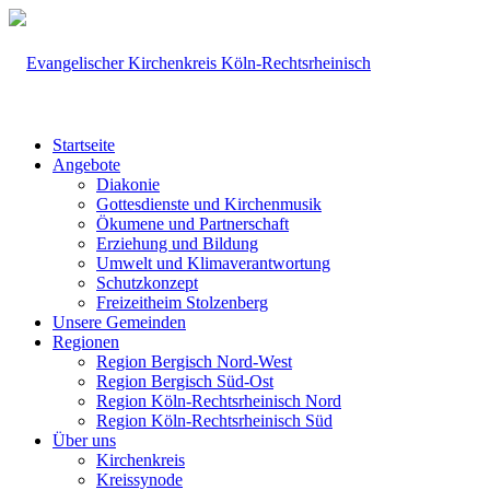
Startseite
Angebote
Diakonie
Gottesdienste und Kirchenmusik
Ökumene und Partnerschaft
Erziehung und Bildung
Umwelt und Klimaverantwortung
Schutzkonzept
Freizeitheim Stolzenberg
Unsere Gemeinden
Regionen
Region Bergisch Nord-West
Region Bergisch Süd-Ost
Region Köln-Rechtsrheinisch Nord
Region Köln-Rechtsrheinisch Süd
Über uns
Kirchenkreis
Kreissynode