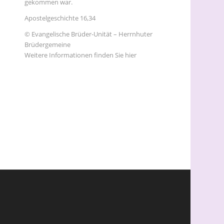
gekommen war.
Apostelgeschichte 16,34
© Evangelische Brüder-Unität – Herrnhuter
Brüdergemeine
Weitere Informationen finden Sie hier