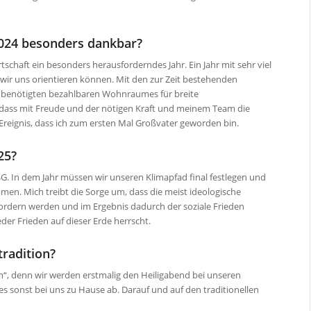
 2024 besonders dankbar?
tschaft ein besonders herausforderndes Jahr. Ein Jahr mit sehr viel
er wir uns orientieren können. Mit den zur Zeit bestehenden
benötigten bezahlbaren Wohnraumes für breite
, dass mit Freude und der nötigen Kraft und meinem Team die
Ereignis, dass ich zum ersten Mal Großvater geworden bin.
25?
SG. In dem Jahr müssen wir unseren Klimapfad final festlegen und
men. Mich treibt die Sorge um, dass die meist ideologische
erfordern werden und im Ergebnis dadurch der soziale Frieden
eder Frieden auf dieser Erde herrscht.
radition?
n“, denn wir werden erstmalig den Heiligabend bei unseren
lles sonst bei uns zu Hause ab. Darauf und auf den traditionellen