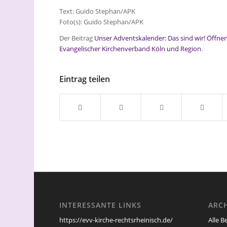
Text: Guido Stephan/APK
Foto(s): Guido Stephan/APK
Der Beitrag
Unser Adventskalender: Das sind wir! Öffne
Evangelischer Kirchenverband Köln und Region
.
Eintrag teilen
INTERESSANTE LINKS
ARC
Alle B
https://evv-kirche-rechtsrheinisch.de/