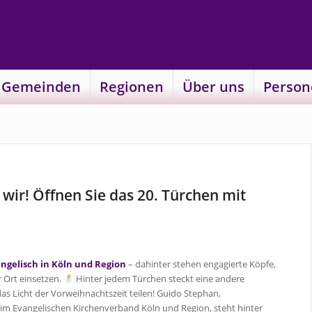
 Gemeinden
Regionen
Über uns
Person
wir! Öffnen Sie das 20. Türchen mit
ngelisch in Köln und Region
– dahinter stehen engagierte Köpfe,
r Ort einsetzen.
Hinter jedem Türchen steckt eine andere
s Licht der Vorweihnachtszeit teilen! Guido Stephan,
im Evangelischen Kirchenverband Köln und Region, steht hinter