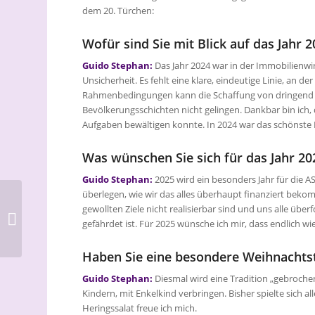
dem 20. Türchen:
Wofür sind Sie mit Blick auf das Jahr
Guido Stephan:
Das Jahr 2024 war in der Immobilienwir
Unsicherheit. Es fehlt eine klare, eindeutige Linie, an d
Rahmenbedingungen kann die Schaffung von dringend 
Bevölkerungsschichten nicht gelingen. Dankbar bin ich
Aufgaben bewältigen konnte. In 2024 war das schönste 
Was wünschen Sie sich für das Jahr 20
Guido Stephan:
2025 wird ein besonders Jahr für die A
überlegen, wie wir das alles überhaupt finanziert bekom
Unser
gewollten Ziele nicht realisierbar sind und uns alle üb
Adventskalender: Das
gefährdet ist. Für 2025 wünsche ich mir, dass endlich wi
sind wir! Öffnen Sie das
19. Türchen mit
Haben Sie eine besondere Weihnachtst
Sammy...
Guido Stephan:
Diesmal wird eine Tradition „gebroche
Kindern, mit Enkelkind verbringen. Bisher spielte sich a
Heringssalat freue ich mich.