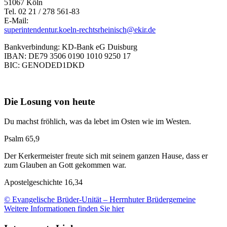
51067 Köln
Tel. 02 21 / 278 561-83
E-Mail:
superintendentur.koeln-rechtsrheinisch@ekir.de
Bankverbindung: KD-Bank eG Duisburg
IBAN: DE79 3506 0190 1010 9250 17
BIC: GENODED1DKD
Die Losung von heute
Du machst fröhlich, was da lebet im Osten wie im Westen.
Psalm 65,9
Der Kerkermeister freute sich mit seinem ganzen Hause, dass er
zum Glauben an Gott gekommen war.
Apostelgeschichte 16,34
© Evangelische Brüder-Unität – Herrnhuter Brüdergemeine
Weitere Informationen finden Sie hier