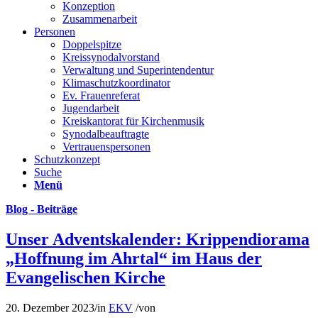
Konzeption
Zusammenarbeit
Personen
Doppelspitze
Kreissynodalvorstand
Verwaltung und Superintendentur
Klimaschutzkoordinator
Ev. Frauenreferat
Jugendarbeit
Kreiskantorat für Kirchenmusik
Synodalbeauftragte
Vertrauenspersonen
Schutzkonzept
Suche
Menü
Blog - Beiträge
Unser Adventskalender: Krippendiorama
„Hoffnung im Ahrtal“ im Haus der
Evangelischen Kirche
20. Dezember 2023
/
in
EKV
/
von