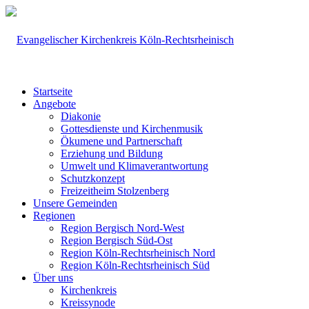
Startseite
Angebote
Diakonie
Gottesdienste und Kirchenmusik
Ökumene und Partnerschaft
Erziehung und Bildung
Umwelt und Klimaverantwortung
Schutzkonzept
Freizeitheim Stolzenberg
Unsere Gemeinden
Regionen
Region Bergisch Nord-West
Region Bergisch Süd-Ost
Region Köln-Rechtsrheinisch Nord
Region Köln-Rechtsrheinisch Süd
Über uns
Kirchenkreis
Kreissynode