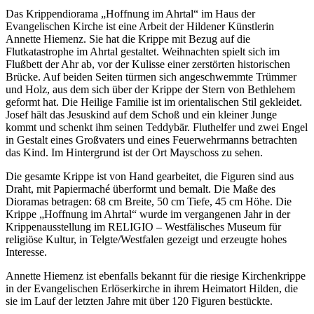
Das Krippendiorama „Hoffnung im Ahrtal“
im Haus der
Evangelischen Kirche ist eine Arbeit der Hildener Künstlerin
Annette Hiemenz. Sie hat die Krippe mit Bezug auf die
Flutkatastrophe im Ahrtal gestaltet. Weihnachten spielt sich im
Flußbett der Ahr ab, vor der Kulisse einer zerstörten historischen
Brücke. Auf beiden Seiten türmen sich angeschwemmte Trümmer
und Holz, aus dem sich über der Krippe der Stern von Bethlehem
geformt hat. Die Heilige Familie ist im orientalischen Stil gekleidet.
Josef hält das Jesuskind auf dem Schoß und ein kleiner Junge
kommt und schenkt ihm seinen Teddybär. Fluthelfer und zwei Engel
in Gestalt eines Großvaters und eines Feuerwehrmanns betrachten
das Kind. Im Hintergrund ist der Ort Mayschoss zu sehen.
Die gesamte Krippe ist von Hand gearbeitet, die Figuren sind aus
Draht, mit Papiermaché überformt und bemalt. Die Maße des
Dioramas betragen: 68 cm Breite, 50 cm Tiefe, 45 cm Höhe. Die
Krippe „Hoffnung im Ahrtal“ wurde im vergangenen Jahr in der
Krippenausstellung im RELIGIO – Westfälisches Museum für
religiöse Kultur, in Telgte/Westfalen gezeigt und erzeugte hohes
Interesse.
Annette Hiemenz ist ebenfalls bekannt für die riesige Kirchenkrippe
in der Evangelischen Erlöserkirche in ihrem Heimatort Hilden, die
sie im Lauf der letzten Jahre mit über 120 Figuren bestückte.