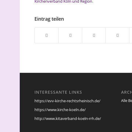
Kirchenverband Köln und Region
.
Eintrag teilen
INTERESSANTE LINKS
ARC
Alle B
https://evv-kirche-rechtsrheinisch.de/
https://www.kirche-koeln.de/
http://www.kitaverband-koeln-rrh.de/