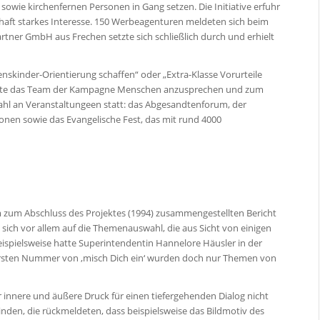
sowie kirchenfernen Personen in Gang setzen. Die Initiative erfuhr
haft starkes Interesse. 150 Werbeagenturen meldeten sich beim
tner GmbH aus Frechen setzte sich schließlich durch und erhielt
skinder-Orientierung schaffen“ oder „Extra-Klasse Vorurteile
chte das Team der Kampagne Menschen anzusprechen und zum
ahl an Veranstaltungeen statt: das Abgesandtenforum, der
ionen sowie das Evangelische Fest, das mit rund 4000
m zum Abschluss des Projektes (1994) zusammengestellten Bericht
 sich vor allem auf die Themenauswahl, die aus Sicht von einigen
Beispielsweise hatte Superintendentin Hannelore Häusler in der
r ersten Nummer von ,misch Dich ein‘ wurden doch nur Themen von
 innere und äußere Druck für einen tiefergehenden Dialog nicht
den, die rückmeldeten, dass beispielsweise das Bildmotiv des