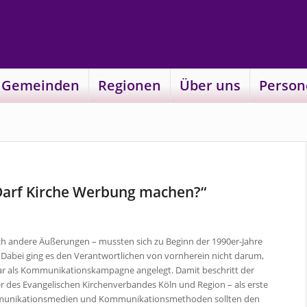
 Gemeinden
Regionen
Über uns
Person
„Darf Kirche Werbung machen?“
ch andere Äußerungen – mussten sich zu Beginn der 1990er-Jahre
 Dabei ging es den Verantwortlichen von vornherein nicht darum,
war als Kommunikationskampagne angelegt. Damit beschritt der
r des Evangelischen Kirchenverbandes Köln und Region – als erste
ommunikationsmedien und Kommunikationsmethoden sollten den