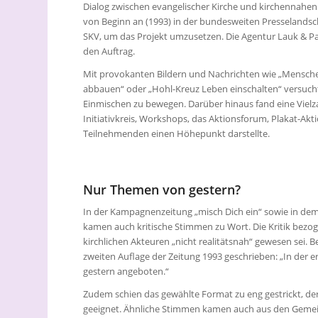
Dialog zwischen evangelischer Kirche und kirchennahen 
von Beginn an (1993) in der bundesweiten Presselandsc
SKV, um das Projekt umzusetzen. Die Agentur Lauk & Par
den Auftrag.
Mit provokanten Bildern und Nachrichten wie „Menschen
abbauen“ oder „Hohl-Kreuz Leben einschalten“ versu
Einmischen zu bewegen. Darüber hinaus fand eine Vielz
Initiativkreis, Workshops, das Aktionsforum, Plakat-Akt
Teilnehmenden einen Höhepunkt darstellte.
Nur Themen von gestern?
In der Kampagnenzeitung „misch Dich ein“ sowie in de
kamen auch kritische Stimmen zu Wort. Die Kritik bezog
kirchlichen Akteuren „nicht realitätsnah“ gewesen sei. 
zweiten Auflage der Zeitung 1993 geschrieben: „In de
gestern angeboten.“
Zudem schien das gewählte Format zu eng gestrickt, der
geeignet. Ähnliche Stimmen kamen auch aus den Gemein