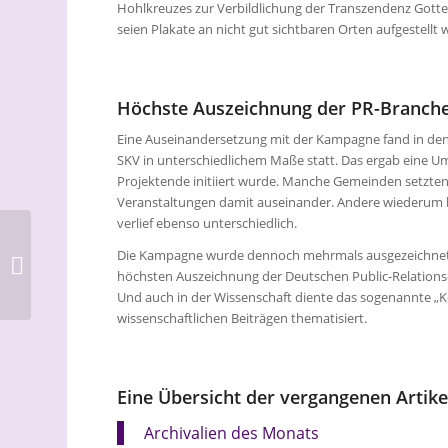
Hohlkreuzes zur Verbildlichung der Transzendenz Gotte
seien Plakate an nicht gut sichtbaren Orten aufgestellt
Höchste Auszeichnung der PR-Branch
Eine Auseinandersetzung mit der Kampagne fand in de
SKV in unterschiedlichem Maße statt. Das ergab eine 
Projektende initiiert wurde. Manche Gemeinden setzten
Veranstaltungen damit auseinander. Andere wiederum b
verlief ebenso unterschiedlich.
Liebe feiern:
Die Kampagne wurde dennoch mehrmals ausgezeichnet, b
Valentinsgottesdienste
höchsten Auszeichnung der Deutschen Public-Relations-
mit Musik, Segen und
Und auch in der Wissenschaft diente das sogenannte „K
Gemeinschaft
wissenschaftlichen Beiträgen thematisiert.
Eine Übersicht der vergangenen Artikel
Archivalien des Monats