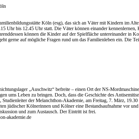
öln
lienbildungsstätte Köln (esg), das sich an Väter mit Kindern im Alter v
.15 Uhr bis 12.45 Uhr statt. Die Väter können einander kennenlernen, 
hrenddessen können die Kinder auf der Spielfläche untereinander in K
 geht gerne auf mögliche Fragen rund um das Familienleben ein. Die 
nichtungslager „Auschwitz“ befreite – einen Ort der NS-Mordmaschineri
en ums Leben zu bringen. Doch, dass die Geschichte des Antisemitis
ßl, Studienleiter der Melanchthon-Akademie, am Freitag, 7. März, 19.30 
ten jüdischer Kölnerinnen und Kölner eine Bestandsaufnahme vor und v
iskussion und zum Austausch. Der Eintritt ist frei.
on-akademie.de