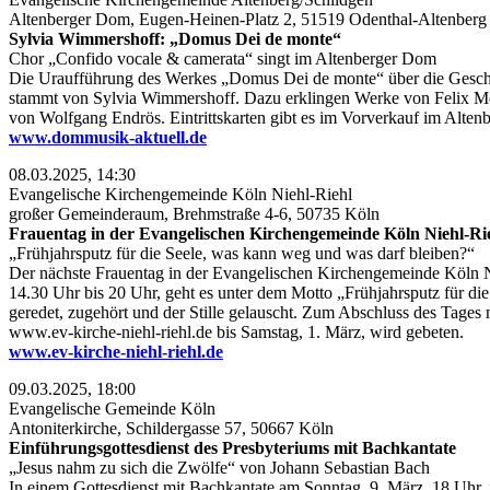
Altenberger Dom, Eugen-Heinen-Platz 2, 51519 Odenthal-Altenberg
Sylvia Wimmershoff: „Domus Dei de monte“
Chor „Confido vocale & camerata“ singt im Altenberger Dom
Die Uraufführung des Werkes „Domus Dei de monte“ über die Geschic
stammt von Sylvia Wimmershoff. Dazu erklingen Werke von Felix Me
von Wolfgang Endrös. Eintrittskarten gibt es im Vorverkauf im Alte
www.dommusik-aktuell.de
08.03.2025, 14:30
Evangelische Kirchengemeinde Köln Niehl-Riehl
großer Gemeinderaum, Brehmstraße 4-6, 50735 Köln
Frauentag in der Evangelischen Kirchengemeinde Köln Niehl-Ri
„Frühjahrsputz für die Seele, was kann weg und was darf bleiben?“
Der nächste Frauentag in der Evangelischen Kirchengemeinde Köln N
14.30 Uhr bis 20 Uhr, geht es unter dem Motto „Frühjahrsputz für di
geredet, zugehört und der Stille gelauscht. Zum Abschluss des Tage
www.ev-kirche-niehl-riehl.de bis Samstag, 1. März, wird gebeten.
www.ev-kirche-niehl-riehl.de
09.03.2025, 18:00
Evangelische Gemeinde Köln
Antoniterkirche, Schildergasse 57, 50667 Köln
Einführungsgottesdienst des Presbyteriums mit Bachkantate
„Jesus nahm zu sich die Zwölfe“ von Johann Sebastian Bach
In einem Gottesdienst mit Bachkantate am Sonntag, 9. März, 18 Uhr, 