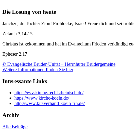
Die Losung von heute
Jauchze, du Tochter Zion! Frohlocke, Israel! Freue dich und sei f
Zefanja 3,14-15
Christus ist gekommen und hat im Evangelium Frieden verkündigt euch
Epheser 2,17
© Evangelische Brüder-Unität – Herrnhuter Brüdergemeine
Weitere Informationen finden Sie hier
Interessante Links
https://evv-kirche-rechtsrheinisch.de/
https://www.kirche-koeln.de/
http://www.kitaverband-koeln-rrh.de/
Archiv
Alle Beiträge