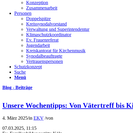
Konzeption
Zusammenarbeit
Personen
Doppelspitze
Kreissynodalvorstand
Verwaltung und Superintendentur
Klimaschutzkoordinator
Ev. Frauenreferat
Jugendarbeit
Kreiskantorat für Kirchenmusik
Synodalbeauftragte
Vertrauenspersonen
Schutzkonzept
Suche
Menü
Blog - Beiträge
Unsere Wochentipps: Von Vätertreff bis K
4. März 2025
/
in
EKV
/
von
07.03.2025, 11:15