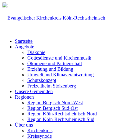
Startseite
Angebote
Diakonie
Gottesdienste und Kirchenmusik
Ökumene und Partnerschaft
Erziehung und Bildung
Umwelt und Klimaverantwortung
Schutzkonzept
Freizeitheim Stolzenberg
Unsere Gemeinden
Regionen
Region Bergisch Nord-West
Region Bergisch Süd-Ost
Region Köln-Rechtsrheinisch Nord
Region Köln-Rechtsrheinisch Süd
Über uns
Kirchenkreis
Kreissynode