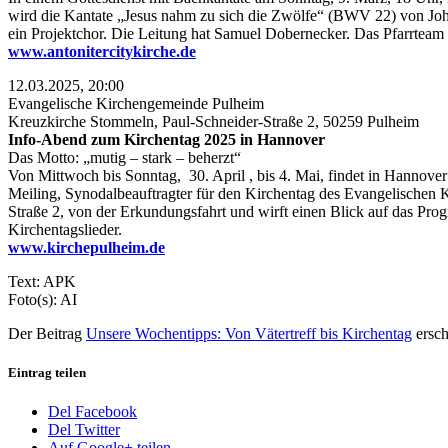
wird die Kantate „Jesus nahm zu sich die Zwölfe“ (BWV 22) von Joha
ein Projektchor. Die Leitung hat Samuel Dobernecker. Das Pfarrteam 
www.antonitercitykirche.de
12.03.2025, 20:00
Evangelische Kirchengemeinde Pulheim
Kreuzkirche Stommeln, Paul-Schneider-Straße 2, 50259 Pulheim
Info-Abend zum Kirchentag 2025 in Hannover
Das Motto: „mutig – stark – beherzt“
Von Mittwoch bis Sonntag, 30. April , bis 4. Mai, findet in Hannover
Meiling, Synodalbeauftragter für den Kirchentag des Evangelischen 
Straße 2, von der Erkundungsfahrt und wirft einen Blick auf das Pro
Kirchentagslieder.
www.kirchepulheim.de
Text: APK
Foto(s): AI
Der Beitrag
Unsere Wochentipps: Von Vätertreff bis Kirchentag
ersch
Eintrag teilen
Del Facebook
Del Twitter
Auf Google+ teilen