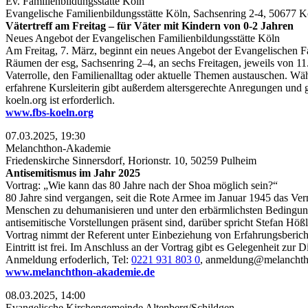
Ev. Familienbildungsstätte Köln
Evangelische Familienbildungsstätte Köln, Sachsenring 2-4, 50677 K
Vätertreff am Freitag – für Väter mit Kindern von 0-2 Jahren
Neues Angebot der Evangelischen Familienbildungsstätte Köln
Am Freitag, 7. März, beginnt ein neues Angebot der Evangelischen Fami
Räumen der esg, Sachsenring 2–4, an sechs Freitagen, jeweils von 11
Vaterrolle, den Familienalltag oder aktuelle Themen austauschen. Wä
erfahrene Kursleiterin gibt außerdem altersgerechte Anregungen und
koeln.org ist erforderlich.
www.fbs-koeln.org
07.03.2025, 19:30
Melanchthon-Akademie
Friedenskirche Sinnersdorf, Horionstr. 10, 50259 Pulheim
Antisemitismus im Jahr 2025
Vortrag: „Wie kann das 80 Jahre nach der Shoa möglich sein?“
80 Jahre sind vergangen, seit die Rote Armee im Januar 1945 das Ver
Menschen zu dehumanisieren und unter den erbärmlichsten Bedingung
antisemitische Vorstellungen präsent sind, darüber spricht Stefan Hö
Vortrag nimmt der Referent unter Einbeziehung von Erfahrungsberich
Eintritt ist frei. Im Anschluss an der Vortrag gibt es Gelegenheit zur D
Anmeldung erfoderlich, Tel:
0221 931 803 0
, anmeldung@melanchth
www.melanchthon-akademie.de
08.03.2025, 14:00
Evangelische Kirchengemeinde Altenberg/Schildgen