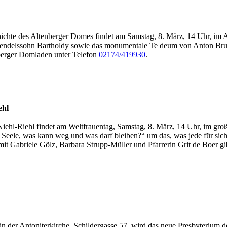
hte des Altenberger Domes findet am Samstag, 8. März, 14 Uhr, im A
ndelssohn Bartholdy sowie das monumentale Te deum von Anton Bruck
nberger Domladen unter Telefon
02174/419930
.
ehl
iehl-Riehl findet am Weltfrauentag, Samstag, 8. März, 14 Uhr, im gro
e Seele, was kann weg und was darf bleiben?“ um das, was jede für sic
s mit Gabriele Gölz, Barbara Strupp-Müller und Pfarrerin Grit de Boe
in der Antoniterkirche, Schildergasse 57, wird das neue Presbyterium