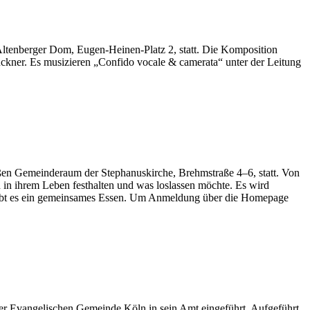
ltenberger Dom, Eugen-Heinen-Platz 2, statt. Die Komposition
ner. Es musizieren „Confido vocale & camerata“ unter der Leitung
ßen Gemeinderaum der Stephanuskirche, Brehmstraße 4–6, statt. Von
h in ihrem Leben festhalten und was loslassen möchte. Es wird
r gibt es ein gemeinsames Essen. Um Anmeldung über die Homepage
 der Evangelischen Gemeinde Köln in sein Amt eingeführt. Aufgeführt