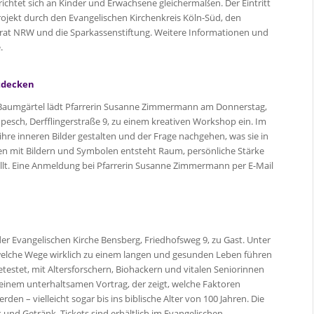
ichtet sich an Kinder und Erwachsene gleichermaßen. Der Eintritt
Projekt durch den Evangelischen Kirchenkreis Köln-Süd, den
rat NRW und die Sparkassenstiftung. Weitere Informationen und
.
ntdecken
Baumgärtel lädt Pfarrerin Susanne Zimmermann am Donnerstag,
npesch, Derfflingerstraße 9, zu einem kreativen Workshop ein. Im
hre inneren Bilder gestalten und der Frage nachgehen, was sie in
iten mit Bildern und Symbolen entsteht Raum, persönliche Stärke
ellt. Eine Anmeldung bei Pfarrerin Susanne Zimmermann per E-Mail
der Evangelischen Kirche Bensberg, Friedhofsweg 9, zu Gast. Unter
, welche Wege wirklich zu einem langen und gesunden Leben führen
estet, mit Altersforschern, Biohackern und vitalen Seniorinnen
n einem unterhaltsamen Vortrag, der zeigt, welche Faktoren
rden – vielleicht sogar bis ins biblische Alter von 100 Jahren. Die
 und Getränk. Tickets sind erhältlich im Evangelischen