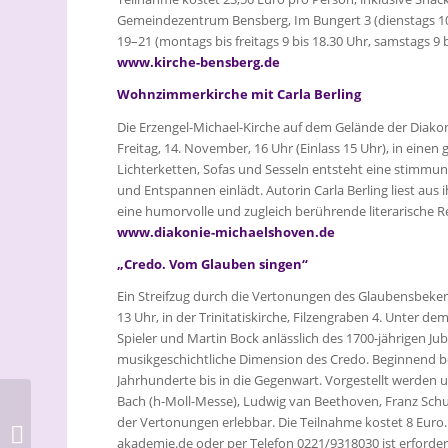
Gemeindezentrum Bensberg, Im Bungert 3 (dienstags 10 b
19–21 (montags bis freitags 9 bis 18.30 Uhr, samstags 9 b
www.kirche-bensberg.de
Wohnzimmerkirche mit Carla Berling
Die Erzengel-Michael-Kirche auf dem Gelände der Diakon
Freitag, 14. November, 16 Uhr (Einlass 15 Uhr), in eine
Lichterketten, Sofas und Sesseln entsteht eine stim
und Entspannen einlädt. Autorin Carla Berling liest au
eine humorvolle und zugleich berührende literarische Rei
www.diakonie-michaelshoven.de
„Credo. Vom Glauben singen“
Ein Streifzug durch die Vertonungen des Glaubensbeke
13 Uhr, in der Trinitatiskirche, Filzengraben 4. Unter 
Spieler und Martin Bock anlässlich des 1700-jährigen Ju
musikgeschichtliche Dimension des Credo. Beginnend bei
Jahrhunderte bis in die Gegenwart. Vorgestellt werden
Bach (h-Moll-Messe), Ludwig van Beethoven, Franz Schub
Alaaf und Amen! Heute
der Vertonungen erlebbar. Die Teilnahme kostet 8 Eu
mit Gottes Segen
akademie.de oder per Telefon 0221/9318030 ist erforderl