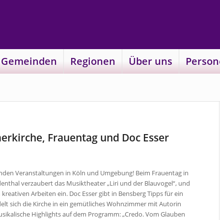
 Gemeinden
Regionen
Über uns
Person
rkirche, Frauentag und Doc Esser
renden Veranstaltungen in Köln und Umgebung! Beim Frauentag in
ndenthal verzaubert das Musiktheater „Liri und der Blauvogel“, und
kreativen Arbeiten ein. Doc Esser gibt in Bensberg Tipps für ein
lt sich die Kirche in ein gemütliches Wohnzimmer mit Autorin
ei musikalische Highlights auf dem Programm: „Credo. Vom Glauben