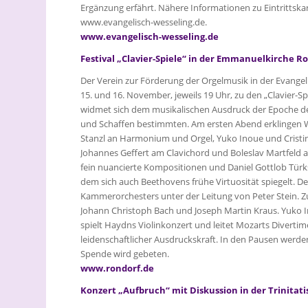
Ergänzung erfährt. Nähere Informationen zu Eintrittskar
www.evangelisch-wesseling.de.
www.evangelisch-wesseling.de
Festival „Clavier-Spiele“ in der Emmanuelkirche R
Der Verein zur Förderung der Orgelmusik in der Evang
15. und 16. November, jeweils 19 Uhr, zu den „Clavier-Spi
widmet sich dem musikalischen Ausdruck der Epoche de
und Schaffen bestimmten. Am ersten Abend erklingen W
Stanzl an Harmonium und Orgel, Yuko Inoue und Crist
Johannes Geffert am Clavichord und Boleslav Martfeld a
fein nuancierte Kompositionen und Daniel Gottlob Türk
dem sich auch Beethovens frühe Virtuosität spiegelt. D
Kammerorchesters unter der Leitung von Peter Stein.
Johann Christoph Bach und Joseph Martin Kraus. Yuko In
spielt Haydns Violinkonzert und leitet Mozarts Diverti
leidenschaftlicher Ausdruckskraft. In den Pausen werden
Spende wird gebeten.
www.rondorf.de
Konzert „Aufbruch“ mit Diskussion in der Trinitati