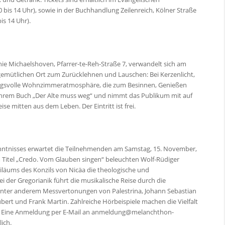
is 14 Uhr), sowie in der Buchhandlung Zeilenreich, Kölner Straße
is 14 Uhr).
ie Michaelshoven, Pfarrer-te-Reh-Straße 7, verwandelt sich am
n gemütlichen Ort zum Zurücklehnen und Lauschen: Bei Kerzenlicht,
mungsvolle Wohnzimmeratmosphäre, die zum Besinnen, Genießen
s ihrem Buch „Der Alte muss weg“ und nimmt das Publikum mit auf
se mitten aus dem Leben. Der Eintritt ist frei.
nntnisses erwartet die Teilnehmenden am Samstag, 15. November,
dem Titel „Credo. Vom Glauben singen“ beleuchten Wolf-Rüdiger
biläums des Konzils von Nicäa die theologische und
 der Gregorianik führt die musikalische Reise durch die
 unter anderem Messvertonungen von Palestrina, Johann Sebastian
ert und Frank Martin. Zahlreiche Hörbeispiele machen die Vielfalt
ro. Eine Anmeldung per E-Mail an anmeldung@melanchthon-
ich.