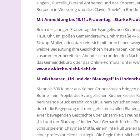
singen“, Purcells „Funeral Anthems“ und das Konzert 
Requiem in Wesseling und die „Clavier-Spiele“ in Rondor
Mit Anmeldung bis 13.11.: Frauentag: „Starke Fraue
Beim diesjährigen Frauentag der Evangelischen Kirche
14.30 Uhr, im großen Gemeinderaum, Brehmstraße 4–6, F
Strupp-Müller laden dazu ein, sich mit ihren Lebenswe
welche Bedeutung ihre Geschichten heute haben können
zusammen zubereitetes Abendessen runden den Nachmi
das Gemeindebüro oder das Online-Formular unter www.ev
www.ev-kirche-niehl-riehl.de
Musiktheater „Liri und der Blauvogel“ in Lindenth
Mehr als 500 Kinder aus Kölner Grundschulen bringen de
Bühne – ein Projekt des Evangelischen Kirchenkreises K
berührende Stück erzählt von Liri, einem syrischen Mäd
durch die Begegnung mit dem geheimnisvollen Blauvoge
einer bewegenden Geschichte über Einsamkeit, Freunds
„Liri und der Blauvogel“ in der Paul-Gerhardt-Kirche, Gl
Schauspielerin Chaymae M’stfa, einem interkulturellen
einer professionellen Lichtregie. Die Regie führt Michae