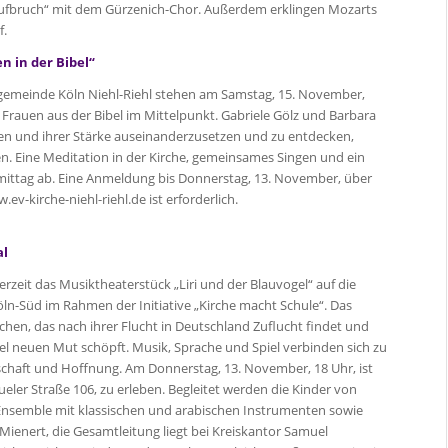
„Aufbruch“ mit dem Gürzenich-Chor. Außerdem erklingen Mozarts
f.
n in der Bibel“
ngemeinde Köln Niehl-Riehl stehen am Samstag, 15. November,
rauen aus der Bibel im Mittelpunkt. Gabriele Gölz und Barbara
gen und ihrer Stärke auseinanderzusetzen und zu entdecken,
. Eine Meditation in der Kirche, gemeinsames Singen und ein
ttag ab. Eine Anmeldung bis Donnerstag, 13. November, über
-kirche-niehl-riehl.de ist erforderlich.
al
rzeit das Musiktheaterstück „Liri und der Blauvogel“ auf die
öln-Süd im Rahmen der Initiative „Kirche macht Schule“. Das
chen, das nach ihrer Flucht in Deutschland Zuflucht findet und
l neuen Mut schöpft. Musik, Sprache und Spiel verbinden sich zu
chaft und Hoffnung. Am Donnerstag, 13. November, 18 Uhr, ist
eueler Straße 106, zu erleben. Begleitet werden die Kinder von
 Ensemble mit klassischen und arabischen Instrumenten sowie
l Mienert, die Gesamtleitung liegt bei Kreiskantor Samuel