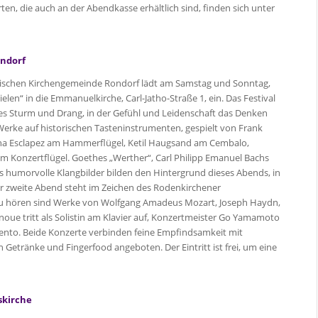
ten, die auch an der Abendkasse erhältlich sind, finden sich unter
ondorf
elischen Kirchengemeinde Rondorf lädt am Samstag und Sonntag,
elen“ in die Emmanuelkirche, Carl-Jatho-Straße 1, ein. Das Festival
s Sturm und Drang, in der Gefühl und Leidenschaft das Denken
erke auf historischen Tasteninstrumenten, gespielt von Frank
ina Esclapez am Hammerflügel, Ketil Haugsand am Cembalo,
m Konzertflügel. Goethes „Werther“, Carl Philipp Emanuel Bachs
s humorvolle Klangbilder bilden den Hintergrund dieses Abends, in
er zweite Abend steht im Zeichen des Rodenkirchener
 Zu hören sind Werke von Wolfgang Amadeus Mozart, Joseph Haydn,
oue tritt als Solistin am Klavier auf, Konzertmeister Go Yamamoto
mento. Beide Konzerte verbinden feine Empfindsamkeit mit
 Getränke und Fingerfood angeboten. Der Eintritt ist frei, um eine
skirche