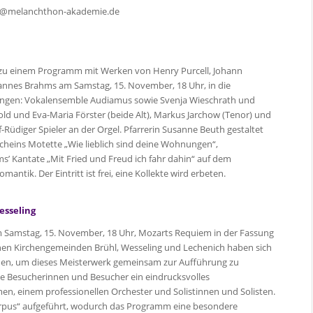
ung@melanchthon-akademie.de
 zu einem Programm mit Werken von Henry Purcell, Johann
nnes Brahms am Samstag, 15. November, 18 Uhr, in die
nd singen: Vokalensemble Audiamus sowie Svenja Wieschrath und
ld und Eva-Maria Förster (beide Alt), Markus Jarchow (Tenor) und
-Rüdiger Spieler an der Orgel. Pfarrerin Susanne Beuth gestaltet
Scheins Motette „Wie lieblich sind deine Wohnungen“,
’ Kantate „Mit Fried und Freud ich fahr dahin“ auf dem
tik. Der Eintritt ist frei, eine Kollekte wird erbeten.
esseling
am Samstag, 15. November, 18 Uhr, Mozarts Requiem in der Fassung
chen Kirchengemeinden Brühl, Wesseling und Lechenich haben sich
n, um dieses Meisterwerk gemeinsam zur Aufführung zu
ie Besucherinnen und Besucher ein eindrucksvolles
en, einem professionellen Orchester und Solistinnen und Solisten.
pus“ aufgeführt, wodurch das Programm eine besondere