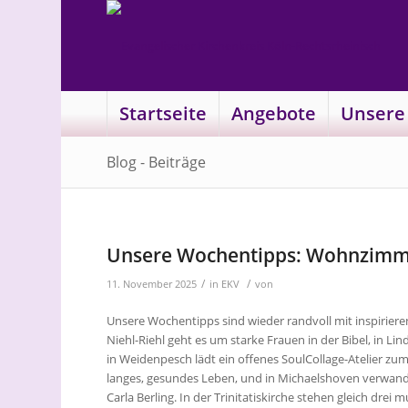
Startseite
Angebote
Unsere
Blog - Beiträge
Unsere Wochentipps: Wohnzimme
/
/
11. November 2025
in
EKV
von
Unsere Wochentipps sind wieder randvoll mit inspirie
Niehl-Riehl geht es um starke Frauen in der Bibel, in Li
in Weidenpesch lädt ein offenes SoulCollage-Atelier zum 
langes, gesundes Leben, und in Michaelshoven verwande
Carla Berling. In der Trinitatiskirche stehen gleich dr