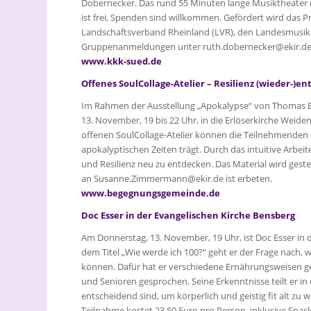
Dobernecker. Das rund 55 Minuten lange Musiktheater r
ist frei, Spenden sind willkommen. Gefördert wird das 
Landschaftsverband Rheinland (LVR), den Landesmusik
Gruppenanmeldungen unter ruth.dobernecker@ekir.de
www.kkk-sued.de
Offenes SoulCollage-Atelier – Resilienz (wieder-)e
Im Rahmen der Ausstellung „Apokalypse“ von Thomas 
13. November, 19 bis 22 Uhr, in die Erlöserkirche Weide
offenen SoulCollage-Atelier können die Teilnehmenden i
apokalyptischen Zeiten trägt. Durch das intuitive Arbe
und Resilienz neu zu entdecken. Das Material wird gest
an Susanne.Zimmermann@ekir.de ist erbeten.
www.begegnungsgemeinde.de
Doc Esser in der Evangelischen Kirche Bensberg
Am Donnerstag, 13. November, 19 Uhr, ist Doc Esser in 
dem Titel „Wie werde ich 100?“ geht er der Frage nach
können. Dafür hat er verschiedene Ernährungsweisen get
und Senioren gesprochen. Seine Erkenntnisse teilt er i
entscheidend sind, um körperlich und geistig fit alt zu we
Teilnahme kostet 23,50 Euro pro Person, inklusive Snack