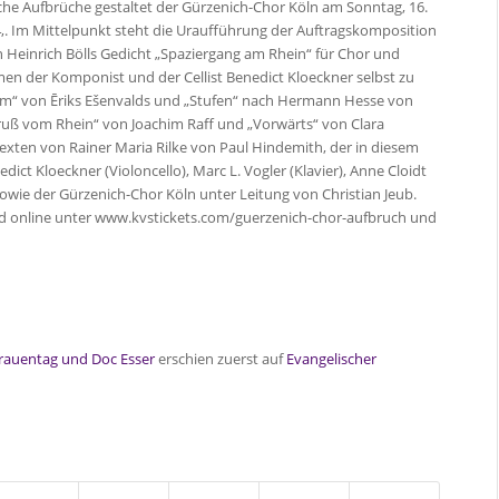
he Aufbrüche gestaltet der Gürzenich-Chor Köln am Sonntag, 16.
 4,. Im Mittelpunkt steht die Uraufführung der Auftragskomposition
on Heinrich Bölls Gedicht „Spaziergang am Rhein“ für Chor und
n der Komponist und der Cellist Benedict Kloeckner selbst zu
um“ von Ēriks Ešenvalds und „Stufen“ nach Hermann Hesse von
ruß vom Rhein“ von Joachim Raff und „Vorwärts“ von Clara
xten von Rainer Maria Rilke von Paul Hindemith, der in diesem
dict Kloeckner (Violoncello), Marc L. Vogler (Klavier), Anne Cloidt
) sowie der Gürzenich-Chor Köln unter Leitung von Christian Jeub.
 sind online unter www.kvstickets.com/guerzenich-chor-aufbruch und
rauentag und Doc Esser
erschien zuerst auf
Evangelischer