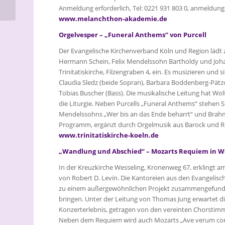
heiraten
Anmeldung erforderlich, Tel: 0221 931 803 0, anmeld
www.melanchthon-akademie.de
Orgelvesper – „Funeral Anthems“ von Purcell
Der Evangelische Kirchenverband Köln und Region lädt
Hermann Schein, Felix Mendelssohn Bartholdy und Joha
Trinitatiskirche, Filzengraben 4, ein. Es musizieren u
Claudia Sledz (beide Sopran), Barbara Boddenberg-Pätzo
Tobias Buscher (Bass). Die musikalische Leitung hat Wolf
die Liturgie. Neben Purcells „Funeral Anthems“ stehen 
Mendelssohns „Wer bis an das Ende beharrt“ und Brahms
Programm, ergänzt durch Orgelmusik aus Barock und Roman
www.trinitatiskirche-koeln.de
„Wandlung und Abschied“ – Mozarts Requiem in W
In der Kreuzkirche Wesseling, Kronenweg 67, erklingt 
von Robert D. Levin. Die Kantoreien aus den Evangelis
zu einem außergewöhnlichen Projekt zusammengefunde
bringen. Unter der Leitung von Thomas Jung erwartet d
Konzerterlebnis, getragen von den vereinten Chorstimm
Neben dem Requiem wird auch Mozarts „Ave verum cor