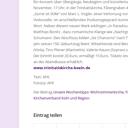
Ein Konzert über Übergänge, Neubeginn und künstlerisc
November, 17 Uhr, in der Trinitatiskirche, Filzengraben
„Sonst ist Stille“ von Marc L. Vogler, einer Vertonung v
Violoncello. Im anschließenden Podiumsgespräch komme
Wort. Neben diesem neuen Werk erklingen „In Paradis
Matthias Bonitz , dazu romantische Klänge wie „Nachtg
Schumann. Den Abschluss bilden „Six Chansons“ nach Te
Jahr seinen 150. Geburtstag feiert. Mitwirkende sind Bene
(Viola), Tino Plener (Klarinette), Valerie Haunz (Sopran
Der Eintritt kostet 20 Euro, ermäßigt 15 Euro. Tickets
an der Abendkasse erhältlich.
www.trinitatiskirche-koeln.de
Text: APK
Foto(s): APK
Der Beitrag
Unsere Wochentipps: Wohnzimmerkirche, F
Kirchenverband Köln und Region
.
Eintrag teilen