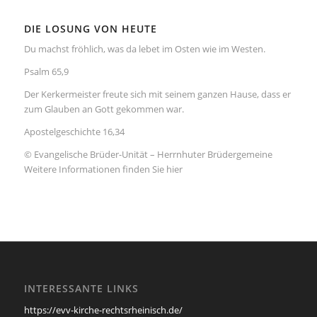
DIE LOSUNG VON HEUTE
Du machst fröhlich, was da lebet im Osten wie im Westen.
Psalm 65,9
Der Kerkermeister freute sich mit seinem ganzen Hause, dass er
zum Glauben an Gott gekommen war.
Apostelgeschichte 16,34
© Evangelische Brüder-Unität – Herrnhuter Brüdergemeine
Weitere Informationen finden Sie hier
INTERESSANTE LINKS
https://evv-kirche-rechtsrheinisch.de/