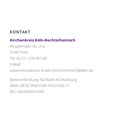
KONTAKT
Kirchenkreis Köln-Rechtsrheinisch
Wuppertaler Str. 21a
51067 Köln
Tel. 02 21 / 278 561-83
E-Mail:
superintendentur.koeln-rechtsrheinisch@ekir.de
Bankverbindung: KD-Bank eG Duisburg
IBAN: DE79 3506 0190 1010 9250 17
BIC: GENODED1DKD