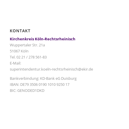
KONTAKT
Kirchenkreis Köln-Rechtsrheinisch
Wuppertaler Str. 21a
51067 Köln
Tel. 02 21 / 278 561-83
E-Mail:
superintendentur.koeln-rechtsrheinisch@ekir.de
Bankverbindung: KD-Bank eG Duisburg
IBAN: DE79 3506 0190 1010 9250 17
BIC: GENODED1DKD