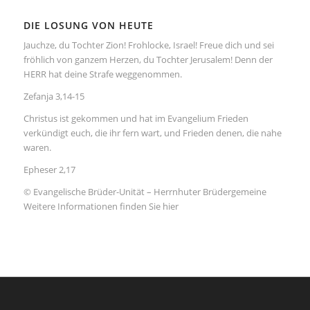
DIE LOSUNG VON HEUTE
Jauchze, du Tochter Zion! Frohlocke, Israel! Freue dich und sei
fröhlich von ganzem Herzen, du Tochter Jerusalem! Denn der
HERR hat deine Strafe weggenommen.
Zefanja 3,14-15
Christus ist gekommen und hat im Evangelium Frieden
verkündigt euch, die ihr fern wart, und Frieden denen, die nahe
waren.
Epheser 2,17
© Evangelische Brüder-Unität – Herrnhuter Brüdergemeine
Weitere Informationen finden Sie hier