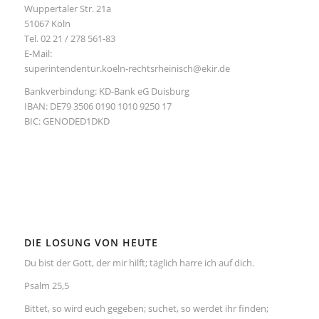
Wuppertaler Str. 21a
51067 Köln
Tel. 02 21 / 278 561-83
E-Mail:
superintendentur.koeln-rechtsrheinisch@ekir.de
Bankverbindung: KD-Bank eG Duisburg
IBAN: DE79 3506 0190 1010 9250 17
BIC: GENODED1DKD
DIE LOSUNG VON HEUTE
Du bist der Gott, der mir hilft; täglich harre ich auf dich.
Psalm 25,5
Bittet, so wird euch gegeben; suchet, so werdet ihr finden;