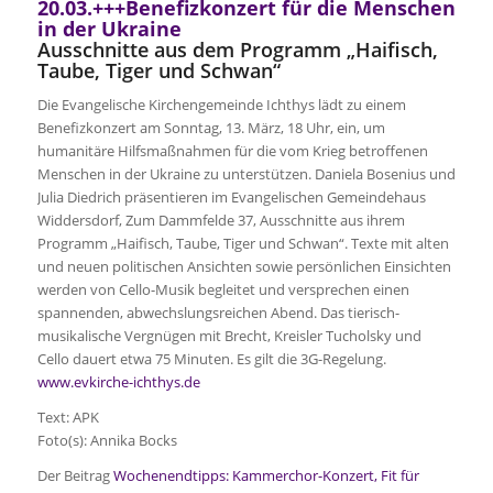
20.03.+++Benefizkonzert für die Menschen
in der Ukraine
Ausschnitte aus dem Programm „Haifisch,
Taube, Tiger und Schwan“
Die Evangelische Kirchengemeinde Ichthys lädt zu einem
Benefizkonzert am Sonntag, 13. März, 18 Uhr, ein, um
humanitäre Hilfsmaßnahmen für die vom Krieg betroffenen
Menschen in der Ukraine zu unterstützen. Daniela Bosenius und
Julia Diedrich präsentieren im Evangelischen Gemeindehaus
Widdersdorf, Zum Dammfelde 37, Ausschnitte aus ihrem
Programm „Haifisch, Taube, Tiger und Schwan“. Texte mit alten
und neuen politischen Ansichten sowie persönlichen Einsichten
werden von Cello-Musik begleitet und versprechen einen
spannenden, abwechslungsreichen Abend. Das tierisch-
musikalische Vergnügen mit Brecht, Kreisler Tucholsky und
Cello dauert etwa 75 Minuten. Es gilt die 3G-Regelung.
www.evkirche-ichthys.de
Text: APK
Foto(s): Annika Bocks
Der Beitrag
Wochenendtipps: Kammerchor-Konzert, Fit für