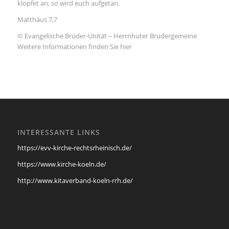
klopfet an, so wird euch aufgetan.
Matthäus 7,7
© Evangelische Brüder-Unität – Herrnhuter Brüdergemeine
Weitere Informationen finden Sie hier
INTERESSANTE LINKS
https://evv-kirche-rechtsrheinisch.de/
https://www.kirche-koeln.de/
http://www.kitaverband-koeln-rrh.de/