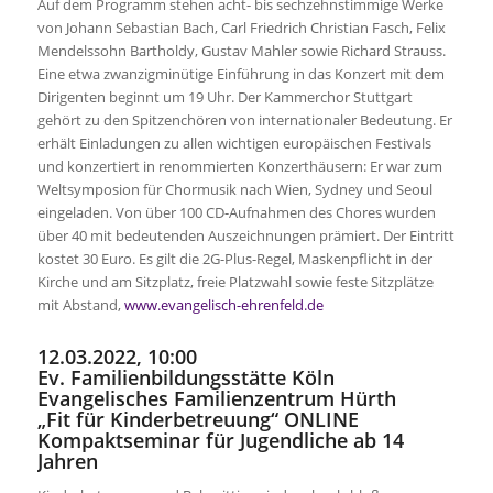
Auf dem Programm stehen acht- bis sechzehnstimmige Werke
von Johann Sebastian Bach, Carl Friedrich Christian Fasch, Felix
Mendelssohn Bartholdy, Gustav Mahler sowie Richard Strauss.
Eine etwa zwanzigminütige Einführung in das Konzert mit dem
Dirigenten beginnt um 19 Uhr. Der Kammerchor Stuttgart
gehört zu den Spitzenchören von internationaler Bedeutung. Er
erhält Einladungen zu allen wichtigen europäischen Festivals
und konzertiert in renommierten Konzerthäusern: Er war zum
Weltsymposion für Chormusik nach Wien, Sydney und Seoul
eingeladen. Von über 100 CD-Aufnahmen des Chores wurden
über 40 mit bedeutenden Auszeichnungen prämiert. Der Eintritt
kostet 30 Euro. Es gilt die 2G-Plus-Regel, Maskenpflicht in der
Kirche und am Sitzplatz, freie Platzwahl sowie feste Sitzplätze
mit Abstand,
www.evangelisch-ehrenfeld.de
12.03.2022, 10:00
Ev. Familienbildungsstätte Köln
Evangelisches Familienzentrum Hürth
„Fit für Kinderbetreuung“ ONLINE
Kompaktseminar für Jugendliche ab 14
Jahren