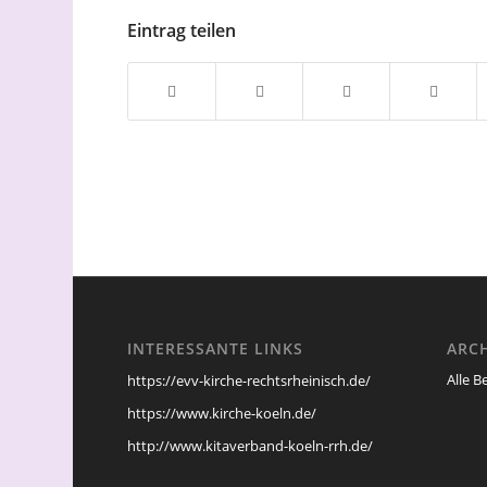
Eintrag teilen
INTERESSANTE LINKS
ARC
Alle B
https://evv-kirche-rechtsrheinisch.de/
https://www.kirche-koeln.de/
http://www.kitaverband-koeln-rrh.de/