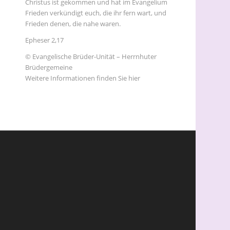
Christus ist gekommen und hat im Evangelium
Frieden verkündigt euch, die ihr fern wart, und
Frieden denen, die nahe waren.
Epheser 2,17
© Evangelische Brüder-Unität – Herrnhuter
Brüdergemeine
Weitere Informationen finden Sie hier