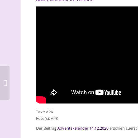
Adventskalender,
13.12.2020
Text: APK
Foto(s): APK
Der Beitrag
Adventskalender 14.12.2020
erschien zuerst