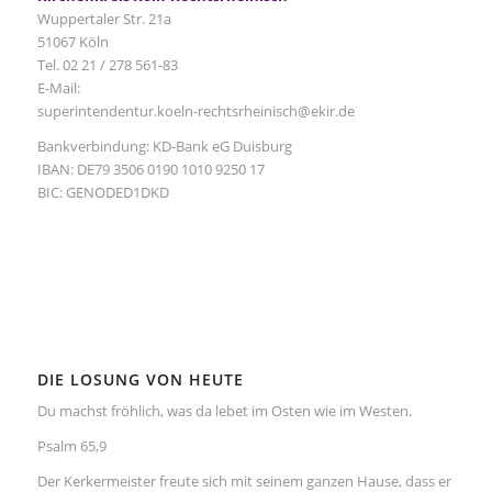
Wuppertaler Str. 21a
51067 Köln
Tel. 02 21 / 278 561-83
E-Mail:
superintendentur.koeln-rechtsrheinisch@ekir.de
Bankverbindung: KD-Bank eG Duisburg
IBAN: DE79 3506 0190 1010 9250 17
BIC: GENODED1DKD
DIE LOSUNG VON HEUTE
Du machst fröhlich, was da lebet im Osten wie im Westen.
Psalm 65,9
Der Kerkermeister freute sich mit seinem ganzen Hause, dass er