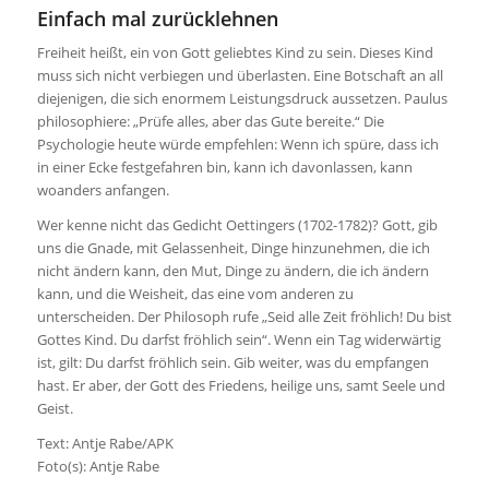
Einfach mal zurücklehnen
Freiheit heißt, ein von Gott geliebtes Kind zu sein. Dieses Kind
muss sich nicht verbiegen und überlasten. Eine Botschaft an all
diejenigen, die sich enormem Leistungsdruck aussetzen. Paulus
philosophiere: „Prüfe alles, aber das Gute bereite.“ Die
Psychologie heute würde empfehlen: Wenn ich spüre, dass ich
in einer Ecke festgefahren bin, kann ich davonlassen, kann
woanders anfangen.
Wer kenne nicht das Gedicht Oettingers (1702-1782)? Gott, gib
uns die Gnade, mit Gelassenheit, Dinge hinzunehmen, die ich
nicht ändern kann, den Mut, Dinge zu ändern, die ich ändern
kann, und die Weisheit, das eine vom anderen zu
unterscheiden. Der Philosoph rufe „Seid alle Zeit fröhlich! Du bist
Gottes Kind. Du darfst fröhlich sein“. Wenn ein Tag widerwärtig
ist, gilt: Du darfst fröhlich sein. Gib weiter, was du empfangen
hast. Er aber, der Gott des Friedens, heilige uns, samt Seele und
Geist.
Text: Antje Rabe/APK
Foto(s): Antje Rabe