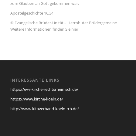
zum Glauben an Gott gekommen war.
Apostelgeschichte 16,34
© Evangelische Brüder-Unität – Herrnhuter Brüdergemeine
Weitere Informationen finden Sie hier
INTERESSANTE LINKS
https://evv-kirche-rechtsrheinisch.de/
https://www.kirche-koeln.de/
http://www.kitaverband-koeln-rrh.de/