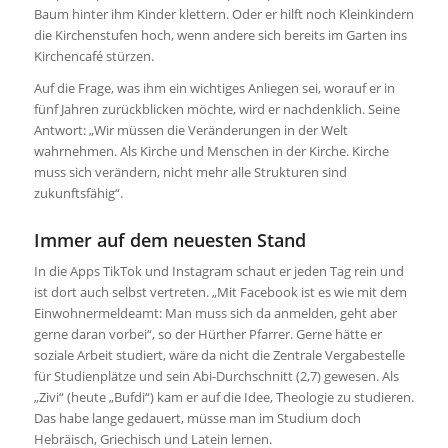
Baum hinter ihm Kinder klettern. Oder er hilft noch Kleinkindern
die Kirchenstufen hoch, wenn andere sich bereits im Garten ins
Kirchencafé stürzen.
Auf die Frage, was ihm ein wichtiges Anliegen sei, worauf er in
fünf Jahren zurückblicken möchte, wird er nachdenklich. Seine
Antwort: „Wir müssen die Veränderungen in der Welt
wahrnehmen. Als Kirche und Menschen in der Kirche. Kirche
muss sich verändern, nicht mehr alle Strukturen sind
zukunftsfähig“.
Immer auf dem neuesten Stand
In die Apps TikTok und Instagram schaut er jeden Tag rein und
ist dort auch selbst vertreten. „Mit Facebook ist es wie mit dem
Einwohnermeldeamt: Man muss sich da anmelden, geht aber
gerne daran vorbei“, so der Hürther Pfarrer. Gerne hätte er
soziale Arbeit studiert, wäre da nicht die Zentrale Vergabestelle
für Studienplätze und sein Abi-Durchschnitt (2,7) gewesen. Als
„Zivi“ (heute „Bufdi“) kam er auf die Idee, Theologie zu studieren.
Das habe lange gedauert, müsse man im Studium doch
Hebräisch, Griechisch und Latein lernen.