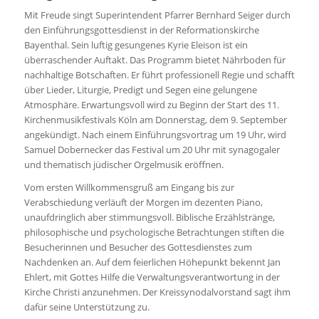
Mit Freude singt Superintendent Pfarrer Bernhard Seiger durch
den Einführungsgottesdienst in der Reformationskirche
Bayenthal. Sein luftig gesungenes Kyrie Eleison ist ein
überraschender Auftakt. Das Programm bietet Nährboden für
nachhaltige Botschaften. Er führt professionell Regie und schafft
über Lieder, Liturgie, Predigt und Segen eine gelungene
Atmosphäre. Erwartungsvoll wird zu Beginn der Start des 11.
Kirchenmusikfestivals Köln am Donnerstag, dem 9. September
angekündigt. Nach einem Einführungsvortrag um 19 Uhr, wird
Samuel Dobernecker das Festival um 20 Uhr mit synagogaler
und thematisch jüdischer Orgelmusik eröffnen.
Vom ersten Willkommensgruß am Eingang bis zur
Verabschiedung verläuft der Morgen im dezenten Piano,
unaufdringlich aber stimmungsvoll. Biblische Erzählstränge,
philosophische und psychologische Betrachtungen stiften die
Besucherinnen und Besucher des Gottesdienstes zum
Nachdenken an. Auf dem feierlichen Höhepunkt bekennt Jan
Ehlert, mit Gottes Hilfe die Verwaltungsverantwortung in der
Kirche Christi anzunehmen. Der Kreissynodalvorstand sagt ihm
dafür seine Unterstützung zu.