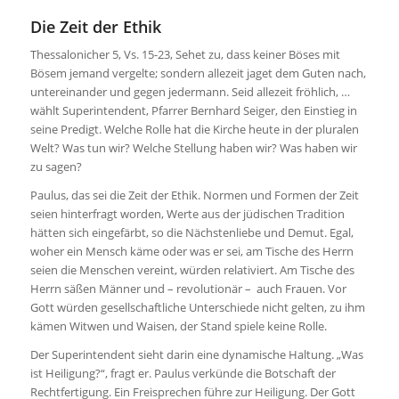
Die Zeit der Ethik
Thessalonicher 5, Vs. 15-23, Sehet zu, dass keiner Böses mit
Bösem jemand vergelte; sondern allezeit jaget dem Guten nach,
untereinander und gegen jedermann. Seid allezeit fröhlich, …
wählt Superintendent, Pfarrer Bernhard Seiger, den Einstieg in
seine Predigt. Welche Rolle hat die Kirche heute in der pluralen
Welt? Was tun wir? Welche Stellung haben wir? Was haben wir
zu sagen?
Paulus, das sei die Zeit der Ethik. Normen und Formen der Zeit
seien hinterfragt worden, Werte aus der jüdischen Tradition
hätten sich eingefärbt, so die Nächstenliebe und Demut. Egal,
woher ein Mensch käme oder was er sei, am Tische des Herrn
seien die Menschen vereint, würden relativiert. Am Tische des
Herrn säßen Männer und – revolutionär – auch Frauen. Vor
Gott würden gesellschaftliche Unterschiede nicht gelten, zu ihm
kämen Witwen und Waisen, der Stand spiele keine Rolle.
Der Superintendent sieht darin eine dynamische Haltung. „Was
ist Heiligung?“, fragt er. Paulus verkünde die Botschaft der
Rechtfertigung. Ein Freisprechen führe zur Heiligung. Der Gott