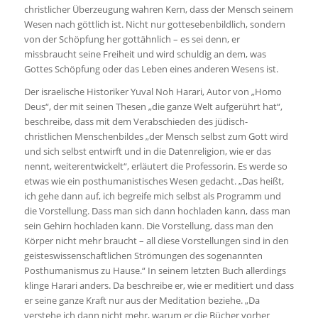
christlicher Überzeugung wahren Kern, dass der Mensch seinem
Wesen nach göttlich ist. Nicht nur gottesebenbildlich, sondern
von der Schöpfung her gottähnlich – es sei denn, er
missbraucht seine Freiheit und wird schuldig an dem, was
Gottes Schöpfung oder das Leben eines anderen Wesens ist.
Der israelische Historiker Yuval Noh Harari, Autor von „Homo
Deus“, der mit seinen Thesen „die ganze Welt aufgerührt hat“,
beschreibe, dass mit dem Verabschieden des jüdisch-
christlichen Menschenbildes „der Mensch selbst zum Gott wird
und sich selbst entwirft und in die Datenreligion, wie er das
nennt, weiterentwickelt“, erläutert die Professorin. Es werde so
etwas wie ein posthumanistisches Wesen gedacht. „Das heißt,
ich gehe dann auf, ich begreife mich selbst als Programm und
die Vorstellung. Dass man sich dann hochladen kann, dass man
sein Gehirn hochladen kann. Die Vorstellung, dass man den
Körper nicht mehr braucht – all diese Vorstellungen sind in den
geisteswissenschaftlichen Strömungen des sogenannten
Posthumanismus zu Hause.“ In seinem letzten Buch allerdings
klinge Harari anders. Da beschreibe er, wie er meditiert und dass
er seine ganze Kraft nur aus der Meditation beziehe. „Da
verstehe ich dann nicht mehr, warum er die Bücher vorher