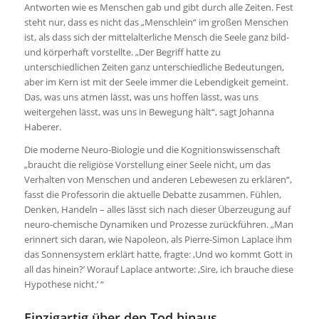
Antworten wie es Menschen gab und gibt durch alle Zeiten. Fest
steht nur, dass es nicht das „Menschlein“ im großen Menschen
ist, als dass sich der mittelalterliche Mensch die Seele ganz bild-
und körperhaft vorstellte. „Der Begriff hatte zu
unterschiedlichen Zeiten ganz unterschiedliche Bedeutungen,
aber im Kern ist mit der Seele immer die Lebendigkeit gemeint.
Das, was uns atmen lässt, was uns hoffen lässt, was uns
weitergehen lässt, was uns in Bewegung hält“, sagt Johanna
Haberer.
Die moderne Neuro-Biologie und die Kognitionswissenschaft
„braucht die religiöse Vorstellung einer Seele nicht, um das
Verhalten von Menschen und anderen Lebewesen zu erklären“,
fasst die Professorin die aktuelle Debatte zusammen. Fühlen,
Denken, Handeln – alles lässt sich nach dieser Überzeugung auf
neuro-chemische Dynamiken und Prozesse zurückführen. „Man
erinnert sich daran, wie Napoleon, als Pierre-Simon Laplace ihm
das Sonnensystem erklärt hatte, fragte: ,Und wo kommt Gott in
all das hinein?’ Worauf Laplace antworte: ,Sire, ich brauche diese
Hypothese nicht.’ “
Einzigartig über den Tod hinaus