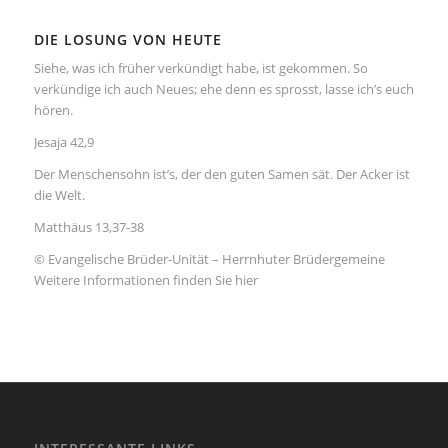
DIE LOSUNG VON HEUTE
Siehe, was ich früher verkündigt habe, ist gekommen. So
verkündige ich auch Neues; ehe denn es sprosst, lasse ich’s euch
hören.
Jesaja 42,9
Der Menschensohn ist’s, der den guten Samen sät. Der Acker ist
die Welt.
Matthäus 13,37-38
© Evangelische Brüder-Unität – Herrnhuter Brüdergemeine
Weitere Informationen finden Sie hier