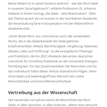
kleine Elefant ist in seiner Existenz bedroht – wie das Wort Seele
in unserem Sprachgebrauch“, erklärte Professorin Dr. Johanna
Haberer in ihrem Vortrag „Die Seele ­– eine Reanimation“. Über
das Thema sprach sie vor kurzem in der Karl-Rahner-Akademie;
die Veranstaltung fand in Kooperation mit der Melanchthon-
Akademie statt.
„Stirbt dieses Wort aus, vertrocknen auch alle verwandten
Worte, die in die Gedankenwelt der Seele gehören:
Empfindsamkeit, Mitleid, Barmherzigkeit, Vergebung, Gewissen,
Glaube, Liebe und Hoffnung“, so die evangelische Theologin
und Publizistin, die bis 2022 Inhaberin des ersten deutschen
Lehrstuhls für christliche Publizistik an der Universität Erlangen-
Nürnberg war. Für das Zusammenleben der Menschen und für
das Individuum hätte dieser Verlust dramatische Folgen. Denn
ohne Seele und Seelenbegriff kein Mensch-Sein, keine
Menschlichkeit und keine Mitmenschlichkeit.
Vertreibung aus der Wissenschaft
Seit tausenden von Jahren kennt die Menschheit das Wort
Seele. In allen Sprachen. In allen Kulturen. „Wenn man versucht