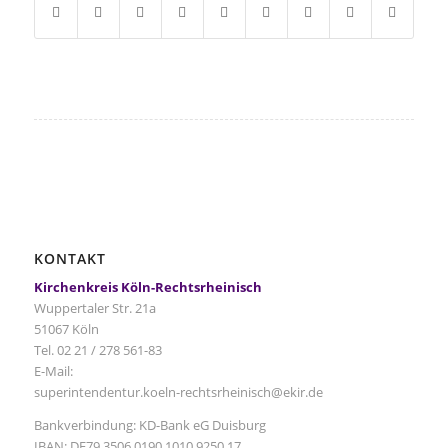
KONTAKT
Kirchenkreis Köln-Rechtsrheinisch
Wuppertaler Str. 21a
51067 Köln
Tel. 02 21 / 278 561-83
E-Mail:
superintendentur.koeln-rechtsrheinisch@ekir.de
Bankverbindung: KD-Bank eG Duisburg
IBAN: DE79 3506 0190 1010 9250 17