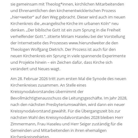
sie gemeinsam mit Theolog*innen, kirchlichen Mitarbeitenden
und Ehrenamtlichen den kirchenentwicklerischen Prozess
„hier+weiter“ auf den Weg gebracht. Dieser wird auch im neuen
Kirchenkreis die „evangelische Kirche im urbanen Köln“ neu
denken. „Der biblische Gott ist ein zum Sprung in die Freiheit
verhelfender Gott.“, zitierte Miriam Haseleu bei der Vorstellung
der Internetseite des Prozesses www.hierundweiter.de den
Theologen Wolfgang Dietrich. Der Prozess ist auch für den
neuen Kirchenkreis ein Sprung in viele spannende Experimente
und Projekte hinein – ein Zeichen dafür, dass Kirche sich
verändert und Neues wagt.
Am 28. Februar 2026 tritt zum ersten Mal die Synode des neuen
Kirchenkreises zusammen. An Stelle eines
Kreissynodalvorstandes übernimmt der
Bevollmächtigtenausschuss die Leitungsgeschäfte. Im Jahr 2028,
nach den nächsten Presbyteriumswahlen, wird dann ein neuer
Kreissynodalvorstand gewählt. Für die Übergangszeit bis zur
nächsten Wahl des Kreissynodalvorstandes 2028 bleiben Herr
Zimmermann, Frau Haseleu und Herr Seiger zuständig für die
Gemeinden und Mitarbeitenden in ihren ehemaligen
Kirchenkreisgebieten.