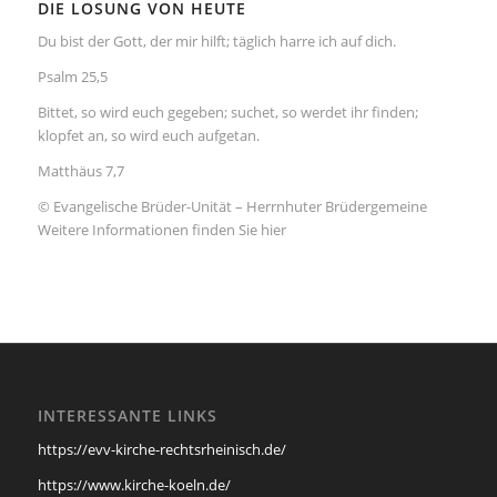
DIE LOSUNG VON HEUTE
Du bist der Gott, der mir hilft; täglich harre ich auf dich.
Psalm 25,5
Bittet, so wird euch gegeben; suchet, so werdet ihr finden;
klopfet an, so wird euch aufgetan.
Matthäus 7,7
© Evangelische Brüder-Unität – Herrnhuter Brüdergemeine
Weitere Informationen finden Sie hier
INTERESSANTE LINKS
https://evv-kirche-rechtsrheinisch.de/
https://www.kirche-koeln.de/