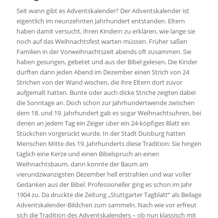
Seit wann gibt es Adventskalender? Der Adventskalender ist
eigentlich im neunzehnten Jahrhundert entstanden. Eltern
haben damit versucht, ihren Kindern zu erklären, wie lange sie
noch auf das Weihnachtsfest warten müssen. Früher saßen
Familien in der Vorweihnachtszeit abends oft zusammen. Sie
haben gesungen, gebetet und aus der Bibel gelesen. Die Kinder
durften dann jeden Abend im Dezember einen Strich von 24
Strichen von der Wand wischen, die ihre Eltern dort zuvor
aufgemalt hatten. Bunte oder auch dicke Striche zeigten dabei
die Sonntage an. Doch schon zur Jahrhundertwende zwischen
dem 18. und 19. Jahrhundert gab es sogar Weihnachtsuhren, bei
denen an jedem Tag ein Zeiger über ein 24-köpfiges Blatt ein
Stückchen vorgerückt wurde. In der Stadt Duisburg hatten
Menschen Mitte des 19. Jahrhunderts diese Tradition: Sie hingen
täglich eine Kerze und einen Bibelspruch an einen
Weihnachtsbaum, dann konnte der Baum am
vierundzwanzigsten Dezember hell erstrahlen und war voller
Gedanken aus der Bibel. Professioneller ging es schon im Jahr
1904 zu. Da druckte die Zeitung „Stuttgarter Tagblatt“ als Beilage
Adventskalender-Bildchen zum sammeln. Nach wie vor erfreut
sich die Tradition des Adventskalenders – ob nun klassisch mit