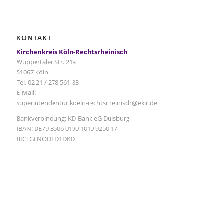
KONTAKT
Kirchenkreis Köln-Rechtsrheinisch
Wuppertaler Str. 21a
51067 Köln
Tel. 02 21 / 278 561-83
E-Mail:
superintendentur.koeln-rechtsrheinisch@ekir.de
Bankverbindung: KD-Bank eG Duisburg
IBAN: DE79 3506 0190 1010 9250 17
BIC: GENODED1DKD