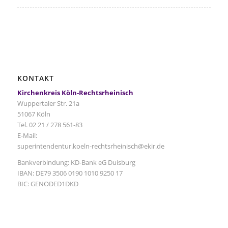
KONTAKT
Kirchenkreis Köln-Rechtsrheinisch
Wuppertaler Str. 21a
51067 Köln
Tel. 02 21 / 278 561-83
E-Mail:
superintendentur.koeln-rechtsrheinisch@ekir.de
Bankverbindung: KD-Bank eG Duisburg
IBAN: DE79 3506 0190 1010 9250 17
BIC: GENODED1DKD