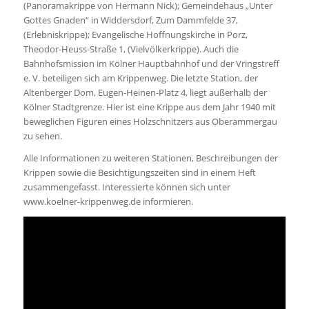
(Panoramakrippe von Hermann Nick); Gemeindehaus „Unter
Gottes Gnaden“ in Widdersdorf, Zum Dammfelde 37,
(Erlebniskrippe); Evangelische Hoffnungskirche in Porz,
Theodor-Heuss-Straße 1, (Vielvölkerkrippe). Auch die
Bahnhofsmission im Kölner Hauptbahnhof und der Vringstreff
e. V. beteiligen sich am Krippenweg. Die letzte Station, der
Altenberger Dom, Eugen-Heinen-Platz 4, liegt außerhalb der
Kölner Stadtgrenze. Hier ist eine Krippe aus dem Jahr 1940 mit
beweglichen Figuren eines Holzschnitzers aus Oberammergau
zu sehen.
Alle Informationen zu weiteren Stationen, Beschreibungen der
Krippen sowie die Besichtigungszeiten sind in einem Heft
zusammengefasst. Interessierte können sich unter
www.koelner-krippenweg.de informieren.