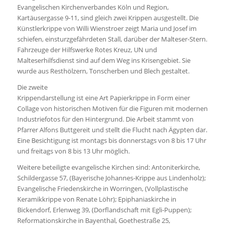
Evangelischen Kirchenverbandes Köln und Region,
Kartäusergasse 9-11, sind gleich zwei Krippen ausgestellt. Die
Künstlerkrippe von Willi Wienstroer zeigt Maria und Josef im
schiefen, einsturzgefährdeten Stall, darüber der Malteser-Stern.
Fahrzeuge der Hilfswerke Rotes Kreuz, UN und
Malteserhilfsdienst sind auf dem Weg ins Krisengebiet. Sie
wurde aus Resthölzern, Tonscherben und Blech gestaltet.
Die zweite
Krippendarstellung ist eine Art Papierkrippe in Form einer
Collage von historischen Motiven für die Figuren mit modernen
Industriefotos für den Hintergrund. Die Arbeit stammt von
Pfarrer Alfons Buttgereit und stellt die Flucht nach Ägypten dar.
Eine Besichtigung ist montags bis donnerstags von 8 bis 17 Uhr
und freitags von 8 bis 13 Uhr möglich.
Weitere beteiligte evangelische Kirchen sind: Antoniterkirche,
Schildergasse 57, (Bayerische Johannes-Krippe aus Lindenholz);
Evangelische Friedenskirche in Worringen, (Vollplastische
Keramikkrippe von Renate Löhr); Epiphaniaskirche in
Bickendorf, Erlenweg 39, (Dorflandschaft mit Egli-Puppen);
Reformationskirche in Bayenthal, Goethestraße 25,