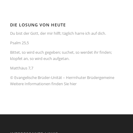
DIE LOSUNG VON HEUTE
Du bist der Gott, der mir hilft; täglich harre ich auf dich.
Psalm 25,5
Bittet, so wird euch gegeben; suchet, so werdet ihr finden;
klopfet an, so wird euch aufgetan.
Matthäus 7,7
© Evangelische Brüder-Unität – Herrnhuter Brüdergemeine
Weitere Informationen finden Sie hier