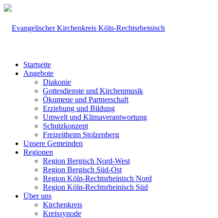
Startseite
Angebote
Diakonie
Gottesdienste und Kirchenmusik
Ökumene und Partnerschaft
Erziehung und Bildung
Umwelt und Klimaverantwortung
Schutzkonzept
Freizeitheim Stolzenberg
Unsere Gemeinden
Regionen
Region Bergisch Nord-West
Region Bergisch Süd-Ost
Region Köln-Rechtsrheinisch Nord
Region Köln-Rechtsrheinisch Süd
Über uns
Kirchenkreis
Kreissynode