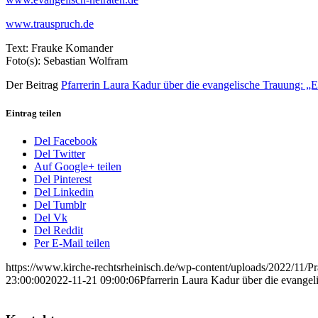
www.trauspruch.de
Text: Frauke Komander
Foto(s): Sebastian Wolfram
Der Beitrag
Pfarrerin Laura Kadur über die evangelische Trauung: „
Eintrag teilen
Del Facebook
Del Twitter
Auf Google+ teilen
Del Pinterest
Del Linkedin
Del Tumblr
Del Vk
Del Reddit
Per E-Mail teilen
https://www.kirche-rechtsrheinisch.de/wp-content/uploads/2022/11/
23:00:00
2022-11-21 09:00:06
Pfarrerin Laura Kadur über die evangel