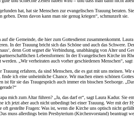
ute und schlechte Zeiten haben wird – und dass man dann nicht alleine 
gefunden hat, hat sie Menschen zur evangelischen Trauung beraten. Sie
egen geben. Denn davon kann man nie genug kriegen“, schmunzelt sie.
em auf die Gemeinde, die hier zum Gottesdienst zusammenkommt. Laura K
en. In der Trauung bricht sich das Schöne und auch das Schwere. Denn P
aus‘, denn Gott segnet die Verbindung, unabhängig von Alter und Geschl
der partnerschaftlichen Lebensformen: In der Evangelischen Kirche im R
t werden. „Wir verheiraten auch vorher geschiedenen Menschen“, sagt si
der Trauung erfahren, da sind Menschen, die es gut mit uns meinen. Wir 
 finde ich eine unheimliche Chance. Wir machen einen schönen Gottesdi
ist für sie das Traugespräch auch immer ein bisschen Seelsorge. „Das 
 gerade?“
a mich zum Altar führen? „Ja, das darf er“, sagt Laura Kadur. Sie em
e ich jetzt aber auch nicht unbedingt bei einer Trauung. Wer mit der
 oft gestellte Fragen: Was ist, wenn die Kirche uns optisch nicht gefä
Das muss allerdings beim Presbyterium (Kirchenvorstand) beantragt w