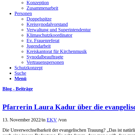
Konzeption
Zusammenarbeit
Personen
Doppelspitze
Kreissynodalvorstand
Verwaltung und Superintendentur
Klimaschutzkoordinator
Ev. Frauenreferat
Jugendarbeit
Kreiskantorat für Kirchenmusik
Synodalbeauftragte
Vertrauenspersonen
Schutzkonzept
Suche
Menü
Blog - Beiträge
Pfarrerin Laura Kadur über die evangelis
13. November 2022
/
in
EKV
/
von
Die Unverwechselbarkeit der evangelischen Trauung? „Das ist natürlic