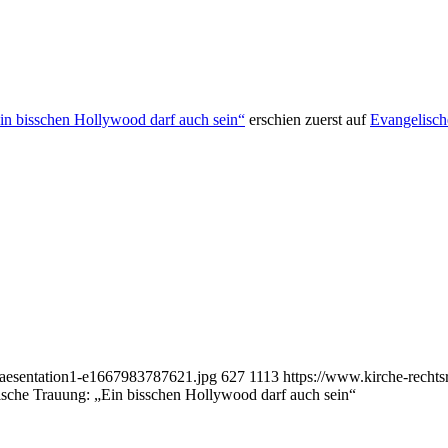
Ein bisschen Hollywood darf auch sein“
erschien zuerst auf
Evangelisch
Praesentation1-e1667983787621.jpg
627
1113
https://www.kirche-recht
ische Trauung: „Ein bisschen Hollywood darf auch sein“