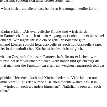
dasteht, sondern sich unter Gottes Segen stellt.“
 wünscht sich vor allem, dass bei ihren Beratungen herüberkommt:
adur erklärt: „Als evangelische Kirche sind wir dafür da,
artnerschaft ist auch mal ein Angang, es ist nicht immer alles eitel
echt. Wir sagen: Ihr seid ein Segen! Ihr sollt eine gute
heinland können sowohl heterosexuelle als auch homosexuelle Paare,
e. In der katholischen Kirche ist beides nicht möglich.
erhalten Zuspruch für unsere Partnerschaft, für unser Leben, wir
enst, bei dem wir einen rituellen Kern haben und gleichzeitig die
hat nicht nur die Funktion, zu erfahren, welchen Trauspruch sich das
pfiehlt: „Hört euch doch mal Kirchenlieder an. Viele kennen nur
 Hymne vom FC aus der Kirche ausziehen möchte – auch das ist in
llt – würdet ihr auch woanders hingehen? „Natürlich trauen wir auch
erden.“