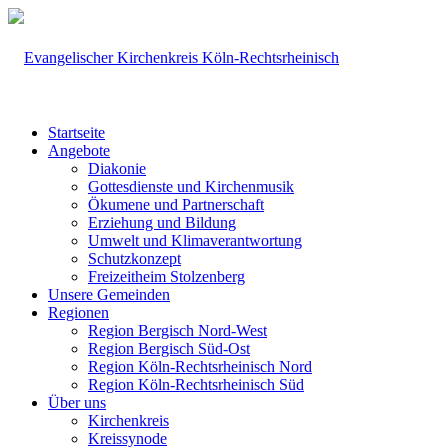
Startseite
Angebote
Diakonie
Gottesdienste und Kirchenmusik
Ökumene und Partnerschaft
Erziehung und Bildung
Umwelt und Klimaverantwortung
Schutzkonzept
Freizeitheim Stolzenberg
Unsere Gemeinden
Regionen
Region Bergisch Nord-West
Region Bergisch Süd-Ost
Region Köln-Rechtsrheinisch Nord
Region Köln-Rechtsrheinisch Süd
Über uns
Kirchenkreis
Kreissynode