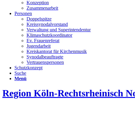
Konzeption
Zusammenarbeit
Personen
Doppelspitze
Kreissynodalvorstand
Verwaltung und Superintendentur
Klimaschutzkoordinator
Ev. Frauenreferat
Jugendarbeit
Kreiskantorat für Kirchenmusik
Synodalbeauftragte
Vertrauenspersonen
Schutzkonzept
Suche
Menü
Region Köln-Rechtsrheinisch N