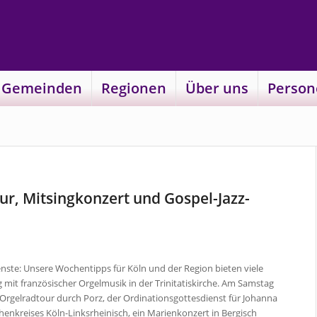
 Gemeinden
Regionen
Über uns
Person
r, Mitsingkonzert und Gospel-Jazz-
nste: Unsere Wochentipps für Köln und der Region bieten viele
mit französischer Orgelmusik in der Trinitatiskirche. Am Samstag
ne Orgelradtour durch Porz, der Ordinationsgottesdienst für Johanna
henkreises Köln-Linksrheinisch, ein Marienkonzert in Bergisch