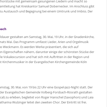
t Chorstücke mit gemeinsam gesungenen Liedern und macht so
amtleitung hat Kreiskantor Samuel Dobernecker. Im Anschluss gibt
it zu Austausch und Begegnung bei einem Umtrunk und Imbiss. Der
bach
ldauer gestalten am Samstag, 30. Mai, 19 Uhr, in der Gnadenkirche,
nats Mai. Das Programm umfasst Lieder, Arien und Orgelmusik
s Weckmann. Es werden Werke präsentiert, die sich auf
en Eigenschaften nähern, darunter einige der schönsten Stücke der
 Vokalexcursion und hat sich mit Auftritten in der Region und
t Kirchenmusiker in der Evangelischen Kirchengemeinde Köln
stag, 30. Mai, von 19 bis 22 Uhr eine Gospel-Jazz-Night statt. Der
r der Evangelischen Gemeinde Volberg-Forsbach-Rösrath gestalten
ocal) zu erleben, begleitet von Roger Hanschel (Saxophon) und Laia
harina Wulzinger leitet den zweiten Chor. Der Eintritt ist frei.