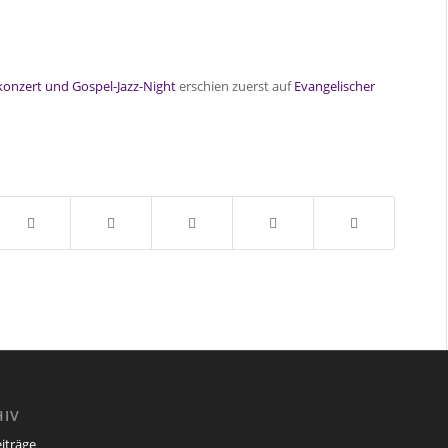
konzert und Gospel-Jazz-Night
erschien zuerst auf
Evangelischer
HIV
eiträge