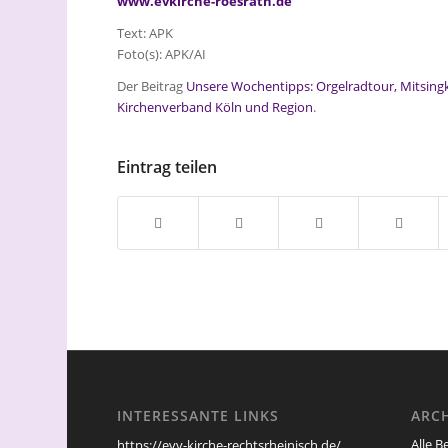
www.evkirche-roesrath.de
Text: APK
Foto(s): APK/AI
Der Beitrag
Unsere Wochentipps: Orgelradtour, Mitsing
Kirchenverband Köln und Region
.
Eintrag teilen
INTERESSANTE LINKS
ARC
Alle B
https://evv-kirche-rechtsrheinisch.de/