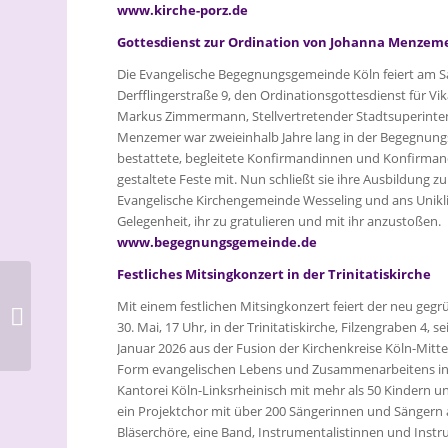
www.kirche-porz.de
Gottesdienst zur Ordination von Johanna Menzem
Die Evangelische Begegnungsgemeinde Köln feiert am Sam
Derfflingerstraße 9, den Ordinationsgottesdienst für Vi
Markus Zimmermann, Stellvertretender Stadtsuperinte
Menzemer war zweieinhalb Jahre lang in der Begegnungsg
bestattete, begleitete Konfirmandinnen und Konfirm
gestaltete Feste mit. Nun schließt sie ihre Ausbildung zu
Evangelische Kirchengemeinde Wesseling und ans Unikli
Gelegenheit, ihr zu gratulieren und mit ihr anzustoßen.
www.begegnungsgemeinde.de
Festliches Mitsingkonzert in der Trinitatiskirche
Come-Together-Cup
Mit einem festlichen Mitsingkonzert feiert der neu geg
am 4. Juni: Fußball,
30. Mai, 17 Uhr, in der Trinitatiskirche, Filzengraben 4,
Musik und
Januar 2026 aus der Fusion der Kirchenkreise Köln-Mit
Begegnungen
Form evangelischen Lebens und Zusammenarbeitens in 
Kantorei Köln-Linksrheinisch mit mehr als 50 Kindern
ein Projektchor mit über 200 Sängerinnen und Sängern 
Bläserchöre, eine Band, Instrumentalistinnen und Instrum