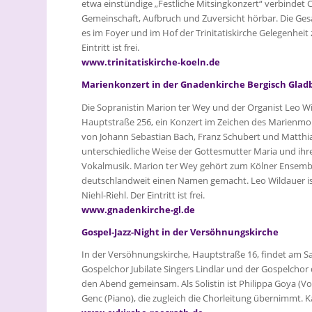
etwa einstündige „Festliche Mitsingkonzert“ verbinde
Gemeinschaft, Aufbruch und Zuversicht hörbar. Die Ges
es im Foyer und im Hof der Trinitatiskirche Gelegenhe
Eintritt ist frei.
www.trinitatiskirche-koeln.de
Marienkonzert in der Gnadenkirche Bergisch Glad
Die Sopranistin Marion ter Wey und der Organist Leo Wi
Hauptstraße 256, ein Konzert im Zeichen des Marienmo
von Johann Sebastian Bach, Franz Schubert und Matthia
unterschiedliche Weise der Gottesmutter Maria und ihr
Vokalmusik. Marion ter Wey gehört zum Kölner Ensemble
deutschlandweit einen Namen gemacht. Leo Wildauer is
Niehl-Riehl. Der Eintritt ist frei.
www.gnadenkirche-gl.de
Gospel-Jazz-Night in der Versöhnungskirche
In der Versöhnungskirche, Hauptstraße 16, findet am Sam
Gospelchor Jubilate Singers Lindlar und der Gospelcho
den Abend gemeinsam. Als Solistin ist Philippa Goya (V
Genc (Piano), die zugleich die Chorleitung übernimmt. Kat