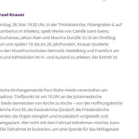
anuel Knauer
ag, 28. Mai, 19.30 Uhr, in der Trinitatiskirche, Filzengraben 4, auf
mbertus in Erkelenz, spielt Werke von Camille Saint-Saëns,
Cochereau, Jehan Alain und Maurice Duruflé. Es ist ein Streifzug
on vom späten 19. bis ins 20. Jahrhundert. Knauer studierte
an den Musikhochschulen Detmold, Heidelberg und Frankfurt am
 und Kathedralen im In- und Ausland zu erleben. Der Eintritt ist
elische Kirchengemeinde Porz-Wahn-Heide veranstalten am
radtour. Treffpunkt ist um 10 Uhr an der Johanneskirche
ch beide Gemeinden von Kirche zu Kirche – von der Hoffnungskirche
irche Porz-Eil, die Pauluskirche Zündorf, die Friedenskirche
erden die Orgeln klanglich und musikalisch vorgestellt und
en eingeplant. Wer nicht mit dem Fahrrad teilnehmen möchte, kann
Die Teilnahme ist kostenlos, um eine Spende für das Mittagessen