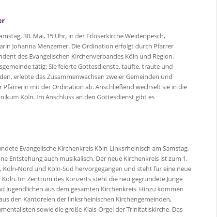
er
stag, 30. Mai, 15 Uhr, in der Erlöserkirche Weidenpesch,
karin Johanna Menzemer. Die Ordination erfolgt durch Pfarrer
ndent des Evangelischen Kirchenverbandes Köln und Region.
emeinde tätig: Sie feierte Gottesdienste, taufte, traute und
anden, erlebte das Zusammenwachsen zweier Gemeinden und
r Pfarrerin mit der Ordination ab. Anschließend wechselt sie in die
nikum Köln. Im Anschluss an den Gottesdienst gibt es
ründete Evangelische Kirchenkreis Köln-Linksrheinisch am Samstag,
 seine Entstehung auch musikalisch. Der neue Kirchenkreis ist zum 1.
te, Köln-Nord und Köln-Süd hervorgegangen und steht für eine neue
Köln. Im Zentrum des Konzerts steht die neu gegründete Junge
 und Jugendlichen aus dem gesamten Kirchenkreis. Hinzu kommen
aus den Kantoreien der linksrheinischen Kirchengemeinden,
entalisten sowie die große Klais-Orgel der Trinitatiskirche. Das