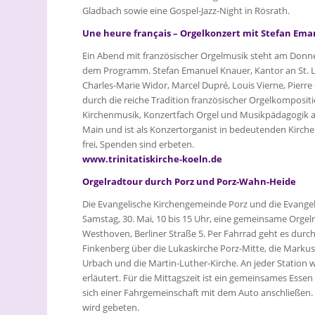
Gladbach sowie eine Gospel-Jazz-Night in Rösrath.
Une heure français – Orgelkonzert mit Stefan Em
Ein Abend mit französischer Orgelmusik steht am Donnerst
dem Programm. Stefan Emanuel Knauer, Kantor an St. La
Charles-Marie Widor, Marcel Dupré, Louis Vierne, Pierre 
durch die reiche Tradition französischer Orgelkompositi
Kirchenmusik, Konzertfach Orgel und Musikpädagogik 
Main und ist als Konzertorganist in bedeutenden Kirchen
frei, Spenden sind erbeten.
www.trinitatiskirche-koeln.de
Orgelradtour durch Porz und Porz-Wahn-Heide
Die Evangelische Kirchengemeinde Porz und die Evang
Samstag, 30. Mai, 10 bis 15 Uhr, eine gemeinsame Orgel
Westhoven, Berliner Straße 5. Per Fahrrad geht es dur
Finkenberg über die Lukaskirche Porz-Mitte, die Markusk
Urbach und die Martin-Luther-Kirche. An jeder Station w
erläutert. Für die Mittagszeit ist ein gemeinsames Ess
sich einer Fahrgemeinschaft mit dem Auto anschließen. 
wird gebeten.