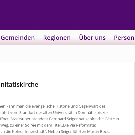
 Gemeinden
Regionen
Über uns
Person
nitatiskirche
tionen kann man die evangelische Historie und Gegenwart des
 führt vom Standort der alten Universität in Domnähe bis zur
fnet. Stadtsuperintendent Bernhard Seiger hat zahlreiche Gäste in
 Weg, zu einer Soirée mit dem Titel „Die Via Reformata:
urch die Kölner Innenstadt“. Neben Seiger führten Martin Bock,