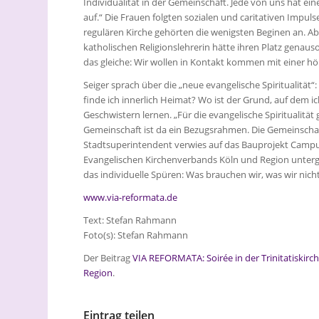
Individualität in der Gemeinschaft. Jede von uns hat e
auf.“ Die Frauen folgten sozialen und caritativen Impuls
regulären Kirche gehörten die wenigsten Beginen an. Ab
katholischen Religionslehrerin hätte ihren Platz genauso
das gleiche: Wir wollen in Kontakt kommen mit einer höh
Seiger sprach über die „neue evangelische Spiritualität“
finde ich innerlich Heimat? Wo ist der Grund, auf dem
Geschwistern lernen. „Für die evangelische Spiritualität 
Gemeinschaft ist da ein Bezugsrahmen. Die Gemeinscha
Stadtsuperintendent verwies auf das Bauprojekt Campus
Evangelischen Kirchenverbands Köln und Region unter
das individuelle Spüren: Was brauchen wir, was wir nich
www.via-reformata.de
Text: Stefan Rahmann
Foto(s): Stefan Rahmann
Der Beitrag
VIA REFORMATA: Soirée in der Trinitatiskirc
Region
.
Eintrag teilen