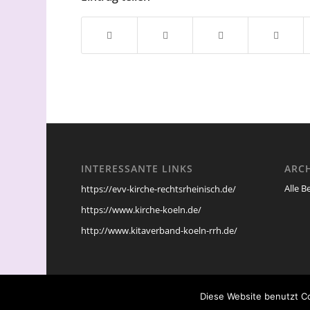
INTERESSANTE LINKS
ARC
Alle B
https://evv-kirche-rechtsrheinisch.de/
https://www.kirche-koeln.de/
http://www.kitaverband-koeln-rrh.de/
Diese Website benutzt Co
© Copyright -
Evangelischer Kirchenkreis Köln-Rechtsrheinisch