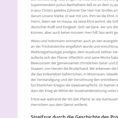
Superintendent Justus Barthelheim ließ es an dem zu jene
in Jesu Christo geliebte Zuhörer! Der Herr hat Großes an
darum unsere Stärke. Er war mit uns. Ihm sei die Ehre.
Herrn, feiern wir im Hause, da seine Ehre wohnt, die V
deutscher Kraft und Einigkeit. Gott sei Dank, der uns di
können, aber auch beten müssen: Herr hilf, lass wohl ge
Weiss und Heitzmann erinnerten auch an den evangelisch
an der Trinitatiskirche eingeführt wurde und entschlos
Weltkriegstheologie predigte, dem Ausdruck tiefster V
äußerte sich der Pfarrer öffentlich und seine Worte ha
Bewusstsein der gemeinsamen christlichen Güter und Zi
Staaten, von Herzen die Bruderhand. Wir erkennen die t
die das Völkerleben beherrschen, in Misstrauen, Gewalt
der Verständigung und der Versöhnung den erstrebenswe
fürchterlichen Krieges die Gewissenspflicht, im Namen d
dass der Krieg als Mittel der Auseinandersetzung unter
Fritze war während der NS-Zeit Pfarrer an der Kartäus
Herrschern aus dem Dienst entfernt.
Streifzug durch die Geschichte des Pr