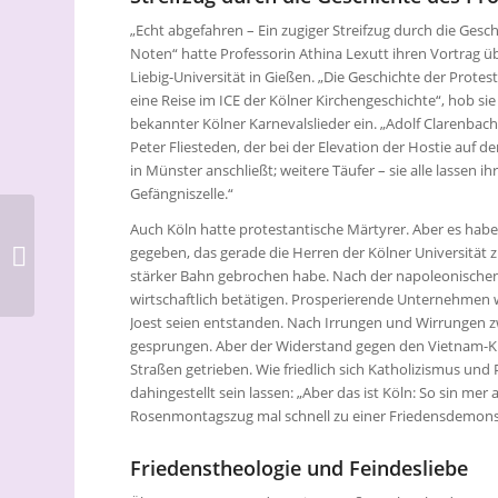
„Echt abgefahren – Ein zugiger Streifzug durch die Gesc
Noten“ hatte Professorin Athina Lexutt ihren Vortrag üb
Liebig-Universität in Gießen. „Die Geschichte der Prote
eine Reise im ICE der Kölner Kirchengeschichte“, hob sie
bekannter Kölner Karnevalslieder ein. „Adolf Clarenbach,
Peter Fliesteden, der bei der Elevation der Hostie auf
in Münster anschließt; weitere Täufer – sie alle lassen 
Gefängniszelle.“
Auch Köln hatte protestantische Märtyrer. Aber es hab
Ökumenischer
gegeben, das gerade die Herren der Kölner Universität 
Jugendkreuzweg
stärker Bahn gebrochen habe. Nach der napoleonischen Z
„getaped“ am 1. April
wirtschaftlich betätigen. Prosperierende Unternehmen w
Joest seien entstanden. Nach Irrungen und Wirrungen 
gesprungen. Aber der Widerstand gegen den Vietnam-Kri
Straßen getrieben. Wie friedlich sich Katholizismus und
dahingestellt sein lassen: „Aber das ist Köln: So sin m
Rosenmontagszug mal schnell zu einer Friedensdemonstr
Friedenstheologie und Feindesliebe