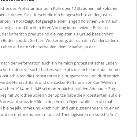
hichte des Protestantismus in Köln über 12 Stationen mit kölschen
erschrieben. Sie erforscht die Kirchengeschichte an der Justus-
stanten in Köln zeigt: Totgesagte leben länger! Kommen Sie mit auf
 launig an und flocht in ihren Vortrag immer wieder Refrains
 der lutherisch predigt und die Papisten als Gräuel bezeichnet;
 den Boden spuckt; Gerhard Westerburg, der sich den Wiedertäufern
ihr Leben auf dem Scheiterhaufen, dem Schafott, in der
e nach der Reformation auch ein heimlich protestantisches Leben
zu verhindern versucht hätten, so Lexutt, das sich dann aber immer
eit erhielten die Protestanten die Bürgerrechte und durften sich
ie die Herstatt-Bank und die Zucker-Raffinerie von Carl Wilhelm
zwischen 1914 und 1945 sei man zunächst auf den Adenauer-Zug
eg mit Dorothee Sölle an der Spitze habe die Protestanten auf die
 Protestantismus in Köln in den Armen lägen, wollte Lexutt mal
er all hie he jekumme und Arsch huh und Zäng ussenander und einen
ation umfunktionieren – das ist Theologisieren op kölsche Art.“