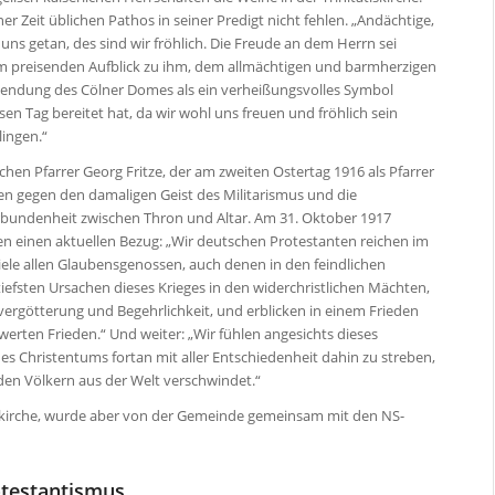
r Zeit üblichen Pathos in seiner Predigt nicht fehlen. „Andächtige,
 uns getan, des sind wir fröhlich. Die Freude an dem Herrn sei
 Im preisenden Aufblick zu ihm, dem allmächtigen und barmherzigen
ollendung des Cölner Domes als ein verheißungsvolles Symbol
esen Tag bereitet hat, da wir wohl uns freuen und fröhlich sein
lingen.“
en Pfarrer Georg Fritze, der am zweiten Ostertag 1916 als Pfarrer
sen gegen den damaligen Geist des Militarismus und die
erbundenheit zwischen Thron und Altar. Am 31. Oktober 1917
ben einen aktuellen Bezug: „Wir deutschen Protestanten reichen im
ele allen Glaubensgenossen, auch denen in den feindlichen
iefsten Ursachen dieses Krieges in den widerchristlichen Mächten,
vergötterung und Begehrlichkeit, und erblicken in einem Frieden
rten Frieden.“ Und weiter: „Wir fühlen angesichts dieses
es Christentums fortan mit aller Entschiedenheit dahin zu streben,
 den Völkern aus der Welt verschwindet.“
erkirche, wurde aber von der Gemeinde gemeinsam mit den NS-
otestantismus