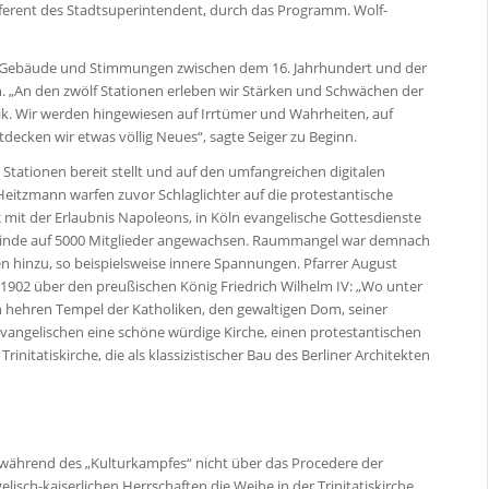
erent des Stadtsuperintendent, durch das Programm. Wolf-
, Gebäude und Stimmungen zwischen dem 16. Jahrhundert und der
 „An den zwölf Stationen erleben wir Stärken und Schwächen der
itik. Wir werden hingewiesen auf Irrtümer und Wahrheiten, auf
tdecken wir etwas völlig Neues“, sagte Seiger zu Beginn.
 Stationen bereit stellt und auf den umfangreichen digitalen
eitzmann warfen zuvor Schlaglichter auf die protestantische
2 mit der Erlaubnis Napoleons, in Köln evangelische Gottesdienste
meinde auf 5000 Mitglieder angewachsen. Raummangel war demnach
 hinzu, so beispielsweise innere Spannungen. Pfarrer August
 1902 über den preußischen König Friedrich Wilhelm IV: „Wo unter
 hehren Tempel der Katholiken, den gewaltigen Dom, seiner
Evangelischen eine schöne würdige Kirche, einen protestantischen
nitatiskirche, die als klassizistischer Bau des Berliner Architekten
 während des „Kulturkampfes“ nicht über das Procedere der
isch-kaiserlichen Herrschaften die Weihe in der Trinitatiskirche.