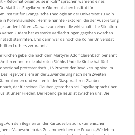
t – Reformationsimpulse in Köln“ sprachen während eines
 Dr. Matthias Engelke vom Ökumenischen Institut für
om Institut für Evangelische Theologie an der Universität zu Köln
e in Köln-Braunsfeld. Hermle nannte Faktoren, die der Ausbreitung
estanden hätten. „Da war zum einen die wirtschaftliche Situation
n Kaiser. Zudem hat es starke Verflechtungen gegeben zwischen
er Stadt stammten. Und dann war da noch die Kölner Universität
riften Luthers verbrannt.“
ier Kirchen gebe, die nach dem Märtyrer Adolf Clarenbach benannt
 „An ihn erinnern die blutroten Stühle. Und die Kirche hat fünf
proportional protestantisch. „15 Prozent der Bevölkerung sind im
.“ Das liege vor allem an der Zuwanderung nach dem Zweiten
Stammlanden und wollten in der Diaspora ihren Glauben
bach, der für seinen Glauben gestorben sei. Engelke sprach über
us ist unser Frieden. Der lebendige Jesus ist zwischen uns. Die
eg „Von den Beginen an der Kartause bis zur ökumenischen
eginen e.V., beschrieb das Zusammenleben der Frauen. „Wir leben