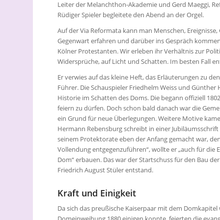
Leiter der Melanchthon-Akademie und Gerd Maeggi, Ref
Rüdiger Spieler begleitete den Abend an der Orgel.
Auf der Via Reformata kann man Menschen, Ereignisse
Gegenwart erfahren und darüber ins Gespräch kommen.
Kölner Protestanten. Wir erleben ihr Verhältnis zur Pol
Widersprüche, auf Licht und Schatten. Im besten Fall en
Er verwies auf das kleine Heft, das Erläuterungen zu den
Führer. Die Schauspieler Friedhelm Weiss und Günther H
Historie im Schatten des Doms. Die begann offiziell 180
feiern zu dürfen. Doch schon bald danach war die Ge
ein Grund für neue Überlegungen. Weitere Motive kamen
Hermann Rebensburg schreibt in einer Jubiläumsschrift
seinem Protektorate eben der Anfang gemacht war, den
Vollendung entgegenzuführen“, wollte er „auch für die 
Dom“ erbauen. Das war der Startschuss für den Bau der Tri
Friedrich August Stüler entstand.
Kraft und Einigkeit
Da sich das preußische Kaiserpaar mit dem Domkapitel
Domeinweihung 1880 einigen konnte, feierten die evangel