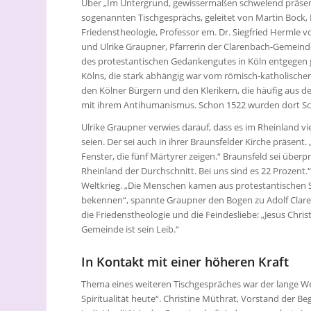
Über „Im Untergrund, gewissermaßen schwelend präsen
sogenannten Tischgesprächs, geleitet von Martin Bock,
Friedenstheologie, Professor em. Dr. Siegfried Hermle v
und Ulrike Graupner, Pfarrerin der Clarenbach-Gemeind
des protestantischen Gedankengutes in Köln entgegen g
Kölns, die stark abhängig war vom römisch-katholische
den Kölner Bürgern und den Klerikern, die häufig aus d
mit ihrem Antihumanismus. Schon 1522 wurden dort Sch
Ulrike Graupner verwies darauf, dass es im Rheinland v
seien. Der sei auch in ihrer Braunsfelder Kirche präsent.
Fenster, die fünf Märtyrer zeigen.“ Braunsfeld sei über
Rheinland der Durchschnitt. Bei uns sind es 22 Prozent
Weltkrieg. „Die Menschen kamen aus protestantischen 
bekennen“, spannte Graupner den Bogen zu Adolf Claren
die Friedenstheologie und die Feindesliebe: „Jesus Christ
Gemeinde ist sein Leib.“
In Kontakt mit einer höheren Kraft
Thema eines weiteren Tischgespräches war der lange W
Spiritualität heute“. Christine Müthrat, Vorstand der B