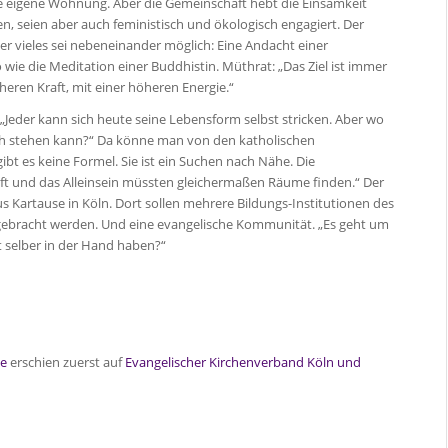
ine eigene Wohnung. Aber die Gemeinschaft hebt die Einsamkeit
en, seien aber auch feministisch und ökologisch engagiert. Der
er vieles sei nebeneinander möglich: Eine Andacht einer
 wie die Meditation einer Buddhistin. Müthrat: „Das Ziel ist immer
eren Kraft, mit einer höheren Energie.“
: „Jeder kann sich heute seine Lebensform selbst stricken. Aber wo
 ich stehen kann?“ Da könne man von den katholischen
gibt es keine Formel. Sie ist ein Suchen nach Nähe. Die
ft und das Alleinsein müssten gleichermaßen Räume finden.“ Der
 Kartause in Köln. Dort sollen mehrere Bildungs-Institutionen des
gebracht werden. Und eine evangelische Kommunität. „Es geht um
t selber in der Hand haben?“
he
erschien zuerst auf
Evangelischer Kirchenverband Köln und