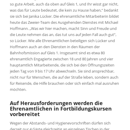
so gute Arbeit, auch da oben auf Gleis 1, und Ihr wisst gar nicht,
was das für Leute bedeutet, die kein zu Hause haben,“ bedankt
sie sich bei Janika Lücker. Die ehrenamtliche Mitarbeiterin bildet
heute das Zweier-Team des Ausgehenden Dienstes mit Michael
Hoffmann. „Was wir hier machen, macht Sinn und Freude und
die Leute nehmen das an, das tut uns auf jeden Fall auch gut“,
so Lücker. Wie alle Ehrenamtlichen beteiligen sich Lücker und
Hoffmann auch an den Diensten in den Räumen der
Bahnhofsmission auf Gleis 1. Insgesamt sind es etwa 80
ehrenamtlich Engagierte zwischen 18 und 80 Jahren und vier
hauptamtlich Mitarbeitende, die sich bei den Öffnungszeiten
jeden Tag von 9 bis 17 Uhr abwechseln. Sie sind ansprechbar,
nicht nur für Menschen, die auf der Straße leben, sondern auch
für Reisende, die Hilfe brauchen oder sich einfach mal ausruhen
möchten.
Auf Herausforderungen werden die
Ehrenamtlichen in Fortbildungskursen
vorbereitet
Wegen der Abstands- und Hygienevorschriften dürfen sich
derzeit nur 4 Gäste gleichzeitig an einzelnen Tischen in der