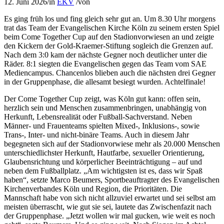
12. Juni 2026
/
in
EKV
/
von
Es ging früh los und fing gleich sehr gut an. Um 8.30 Uhr morgens
trat das Team der Evangelischen Kirche Köln zu seinem ersten Spiel
beim Come Together Cup auf den Stadionvorwiesen an und zeigte
den Kickern der Gold-Kraemer-Stiftung sogleich die Grenzen auf.
Nach dem 3:0 kam der nächste Gegner noch deutlicher unter die
Räder. 8:1 siegten die Evangelischen gegen das Team vom SAE
Mediencampus. Chancenlos blieben auch die nächsten drei Gegner
in der Gruppenphase, die allesamt besiegt wurden. Achtelfinale!
Der Come Together Cup zeigt, was Köln gut kann: offen sein,
herzlich sein und Menschen zusammenbringen, unabhängig von
Herkunft, Lebensrealität oder Fußball-Sachverstand. Neben
Männer- und Frauen
teams
spielten
Mixed
-, Inklusions-, sowie
Trans-, Inter- und nicht-binäre
Teams
. Auch in diesem Jahr
begegneten sich auf der Stadionvorwiese mehr als 20.000 Menschen
unterschiedlichster Herkunft, Hautfarbe, sexueller Orientierung,
Glaubensrichtung und körperlicher Beeinträchtigung – auf und
neben dem Fußballplatz. „Am wichtigsten ist es, dass wir Spaß
haben“, setzte Marco Beumers, Sportbeauftragter des Evangelischen
Kirchenverbandes Köln und Region, die Prioritäten. Die
Mannschaft habe von sich nicht allzuviel erwartet und sei selbst am
meisten überrascht, wie gut sie sei, lautete das Zwischenfazit nach
der Gruppenphase. „Jetzt wollen wir mal gucken, wie weit es noch