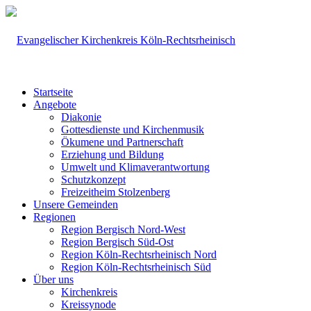
Startseite
Angebote
Diakonie
Gottesdienste und Kirchenmusik
Ökumene und Partnerschaft
Erziehung und Bildung
Umwelt und Klimaverantwortung
Schutzkonzept
Freizeitheim Stolzenberg
Unsere Gemeinden
Regionen
Region Bergisch Nord-West
Region Bergisch Süd-Ost
Region Köln-Rechtsrheinisch Nord
Region Köln-Rechtsrheinisch Süd
Über uns
Kirchenkreis
Kreissynode