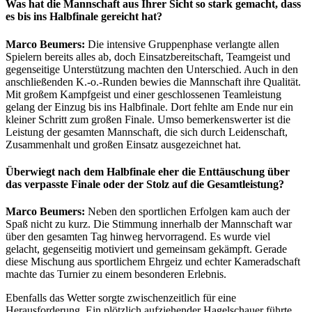
Was hat die Mannschaft aus Ihrer Sicht so stark gemacht, dass
es bis ins Halbfinale gereicht hat?
Marco Beumers:
Die intensive Gruppenphase verlangte allen
Spielern bereits alles ab, doch Einsatzbereitschaft, Teamgeist und
gegenseitige Unterstützung machten den Unterschied. Auch in den
anschließenden K.-o.-Runden bewies die Mannschaft ihre Qualität.
Mit großem Kampfgeist und einer geschlossenen Teamleistung
gelang der Einzug bis ins Halbfinale. Dort fehlte am Ende nur ein
kleiner Schritt zum großen Finale. Umso bemerkenswerter ist die
Leistung der gesamten Mannschaft, die sich durch Leidenschaft,
Zusammenhalt und großen Einsatz ausgezeichnet hat.
Überwiegt nach dem Halbfinale eher die Enttäuschung über
das verpasste Finale oder der Stolz auf die Gesamtleistung?
Marco Beumers:
Neben den sportlichen Erfolgen kam auch der
Spaß nicht zu kurz. Die Stimmung innerhalb der Mannschaft war
über den gesamten Tag hinweg hervorragend. Es wurde viel
gelacht, gegenseitig motiviert und gemeinsam gekämpft. Gerade
diese Mischung aus sportlichem Ehrgeiz und echter Kameradschaft
machte das Turnier zu einem besonderen Erlebnis.
Ebenfalls das Wetter sorgte zwischenzeitlich für eine
Herausforderung. Ein plötzlich aufziehender Hagelschauer führte