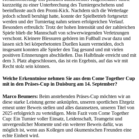
kurzzeitig zu einer Unterbrechung des Turniergeschehens und
beeinflusste auch den Promi-Kick. Nachdem sich die Wetterlage
jedoch schnell beruhigt hatte, konnte der Spielbetrieb fortgesetzt
werden und der Turniertag nahm seinen erfolgreichen Verlauf.
Besonders erfreulich: Trotz der hohen Intensität und der zahlreichen
Spiele blieb die Mannschaft von schwerwiegenden Verletzungen
verschont. Kleinere Blessuren gehören im Fußball zwar dazu und
lassen sich bei körperbetonten Duellen kaum vermeiden, doch
insgesamt konnten alle Spieler den Tag gesund und mit vielen
positiven Erinnerungen abschließen. Das Halbfinale erreicht und mit
dem 3. Platz abgeschlossen, das ist ein Ergebnis, auf das wir mit
Recht stolz sein können.
Welche Erkenntnisse nehmen Sie aus dem Come Together Cup
mit in den Präses-Cup in Duisburg am 14. September?
Marco Beumers:
Beim anstehenden Präses-Cup möchten wir an
diese starke Leistung gerne anknüpfen, unseren sportlichen Ehrgeiz
erneut unter Beweis stellen und alles daransetzen, unseren Titel von
2025 erfolgreich zu verteidigen. Mein Fazit vom Come Together
Cup: Ein Turnier voller Einsatz, Leidenschaft, Teamgeist und
unvergesslicher Momente und ein weiterer Beweis dafür, was
möglich ist, wenn aus Kollegen und ökumenischen Freunden eine
echte Einheit wird.