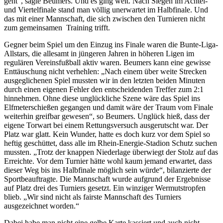
geht“, sagte Beumers. Und es ging weit. Nach Siegen im Achtel-
und Viertelfinale stand man völlig unerwartet im Halbfinale. Und
das mit einer Mannschaft, die sich zwischen den Turnieren nicht
zum gemeinsamen Training trifft.
Gegner beim Spiel um den Einzug ins Finale waren die Bunte-Liga-
Allstars, die allesamt in jüngeren Jahren in höheren Ligen im
regulären Vereinsfußball aktiv waren. Beumers kann eine gewisse
Enttäuschung nicht verhehlen: „Nach einem über weite Strecken
ausgeglichenen Spiel mussten wir in den letzten beiden Minuten
durch einen eigenen Fehler den entscheidenden Treffer zum 2:1
hinnehmen. Ohne diese unglückliche Szene wäre das Spiel ins
Elfmeterschießen gegangen und damit wäre der Traum vom Finale
weiterhin greifbar gewesen“, so Beumers. Unglück hieß, dass der
eigene Torwart bei einem Rettungsversuch ausgerutscht war. Der
Platz war glatt. Kein Wunder, hatte es doch kurz vor dem Spiel so
heftig geschüttet, dass alle im Rhein-Energie-Stadion Schutz suchen
mussten. „Trotz der knappen Niederlage überwiegt der Stolz auf das
Erreichte. Vor dem Turnier hätte wohl kaum jemand erwartet, dass
dieser Weg bis ins Halbfinale möglich sein würde“, bilanzierte der
Sportbeauftragte. Die Mannschaft wurde aufgrund der Ergebnisse
auf Platz drei des Turniers gesetzt. Ein winziger Wermutstropfen
blieb. „Wir sind nicht als fairste Mannschaft des Turniers
ausgezeichnet worden.“
Dabei habe man nicht eine gelbe Karte kassiert und auch nicht