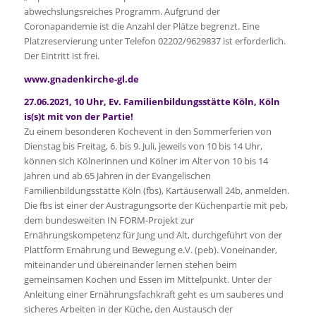
abwechslungsreiches Programm. Aufgrund der
Coronapandemie ist die Anzahl der Plätze begrenzt. Eine
Platzreservierung unter Telefon 02202/9629837 ist erforderlich.
Der Eintritt ist frei.
www.gnadenkirche-gl.de
27.06.2021, 10 Uhr, Ev. Familienbildungsstätte Köln, Köln
is(s)t mit von der Partie!
Zu einem besonderen Kochevent in den Sommerferien von
Dienstag bis Freitag, 6. bis 9. Juli, jeweils von 10 bis 14 Uhr,
können sich Kölnerinnen und Kölner im Alter von 10 bis 14
Jahren und ab 65 Jahren in der Evangelischen
Familienbildungsstätte Köln (fbs), Kartäuserwall 24b, anmelden.
Die fbs ist einer der Austragungsorte der Küchenpartie mit peb,
dem bundesweiten IN FORM-Projekt zur
Ernährungskompetenz für Jung und Alt, durchgeführt von der
Plattform Ernährung und Bewegung e.V. (peb). Voneinander,
miteinander und übereinander lernen stehen beim
gemeinsamen Kochen und Essen im Mittelpunkt. Unter der
Anleitung einer Ernährungsfachkraft geht es um sauberes und
sicheres Arbeiten in der Küche, den Austausch der