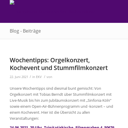
Blog - Beiträge
Wochentipps: Orgelkonzert,
Kochevent und Stummfilmkonzert
/
/
22. Juni 2021
in
EKV
von
Unsere Wochentipps sind diesmal bunt gemischt: Von
Orgelkonzert mit Tobias Berndt über Stummfilmkonzert mit
Live-Musik bis hin zum Jubiläumskonzert mit „Sinfonia Köln“
sowie einem Open-Air-Bühnenprogramm und -konzert – und
einem Kochevent. Hier ist die Übersicht zu allen
Veranstaltungen:
24.06.2021, 20 Uhr, Trinitatiskirche, Filzengraben 4, 50676