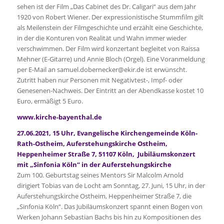
sehen ist der Film „Das Cabinet des Dr. Caligari“ aus dem Jahr
1920 von Robert Wiener. Der expressionistische Stummfilm gilt
als Meilenstein der Filmgeschichte und erzählt eine Geschichte,
in der die Konturen von Realität und Wahn immer wieder
verschwimmen. Der Film wird konzertant begleitet von Raissa
Mehner (E-Gitarre) und Annie Bloch (Orgel). Eine Voranmeldung
per E-Mail an samuel.dobernecker@ekir.de ist erwünscht.
Zutritt haben nur Personen mit Negativtest-, Impf- oder
Genesenen-Nachweis. Der Eintritt an der Abendkasse kostet 10
Euro, ermäßigt 5 Euro.
www.kirche-bayenthal.de
27.06.2021, 15 Uhr, Evangelische Kirchengemeinde Köln-
Rath-Ostheim, Auferstehungskirche Ostheim,
Heppenheimer Straße 7, 51107 Köln, Jubiläumskonzert
mit „Sinfonia Köln“ in der Auferstehungskirche
Zum 100. Geburtstag seines Mentors Sir Malcolm Arnold
dirigiert Tobias van de Locht am Sonntag, 27. Juni, 15 Uhr, in der
Auferstehungskirche Ostheim, Heppenheimer Straße 7, die
„Sinfonia Köln“. Das Jubiläumskonzert spannt einen Bogen von
Werken Johann Sebastian Bachs bis hin zu Kompositionen des