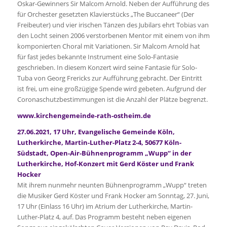
Oskar-Gewinners Sir Malcom Arnold. Neben der Aufführung des
für Orchester gesetzten Klavierstücks „The Buccaneer“ (Der
Freibeuter) und vier irischen Tänzen des Jubilars ehrt Tobias van
den Locht seinen 2006 verstorbenen Mentor mit einem von ihm
komponierten Choral mit Variationen. Sir Malcom Arnold hat
für fast jedes bekannte Instrument eine Solo-Fantasie
geschrieben. In diesem Konzert wird seine Fantasie für Solo-
Tuba von Georg Frericks zur Aufführung gebracht. Der Eintritt
ist frei, um eine großzügige Spende wird gebeten. Aufgrund der
Coronaschutzbestimmungen ist die Anzahl der Plätze begrenzt.
www.kirchengemeinde-rath-ostheim.de
27.06.2021, 17 Uhr, Evangelische Gemeinde Köln,
Lutherkirche, Martin-Luther-Platz 2-4, 50677 Köln-
Südstadt, Open-Air-Bühnenprogramm „Wupp“ in der
Lutherkirche, Hof-Konzert mit Gerd Köster und Frank
Hocker
Mit ihrem nunmehr neunten Bühnenprogramm „Wupp“ treten
die Musiker Gerd Köster und Frank Hocker am Sonntag, 27. Juni,
17 Uhr (Einlass 16 Uhr) im Atrium der Lutherkirche, Martin-
Luther-Platz 4, auf. Das Programm besteht neben eigenen