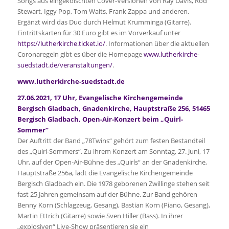
Songs aus eingekölschten Cover-Versionen von Ray Davis, Rod
Stewart, Iggy Pop, Tom Waits, Frank Zappa und anderen.
Ergänzt wird das Duo durch Helmut Krumminga (Gitarre).
Eintrittskarten für 30 Euro gibt es im Vorverkauf unter
https://lutherkirche.ticket.io/
. Informationen über die aktuellen
Coronaregeln gibt es über die Homepage
www.lutherkirche-
suedstadt.de/veranstaltungen/
.
www.lutherkirche-suedstadt.de
27.06.2021, 17 Uhr, Evangelische Kirchengemeinde
Bergisch Gladbach, Gnadenkirche, Hauptstraße 256, 51465
Bergisch Gladbach,
Open-Air-Konzert beim „Quirl-
Sommer“
Der Auftritt der Band „78Twins“ gehört zum festen Bestandteil
des „Quirl-Sommers“. Zu ihrem Konzert am Sonntag, 27. Juni, 17
Uhr, auf der Open-Air-Bühne des „Quirls“ an der Gnadenkirche,
Hauptstraße 256a, lädt die Evangelische Kirchengemeinde
Bergisch Gladbach ein. Die 1978 geborenen Zwillinge stehen seit
fast 25 Jahren gemeinsam auf der Bühne. Zur Band gehören
Benny Korn (Schlagzeug, Gesang), Bastian Korn (Piano, Gesang),
Martin Ettrich (Gitarre) sowie Sven Hiller (Bass). In ihrer
„explosiven“ Live-Show präsentieren sie ein