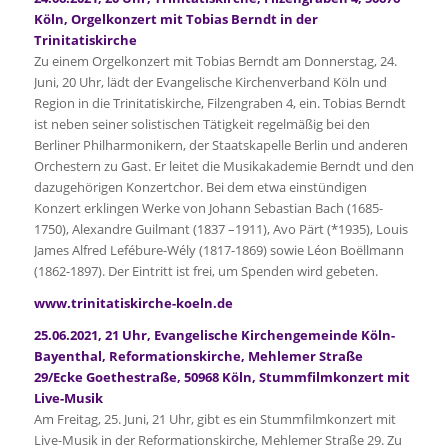
Köln, Orgelkonzert mit Tobias Berndt in der
Trinitatiskirche
Zu einem Orgelkonzert mit Tobias Berndt am Donnerstag, 24.
Juni, 20 Uhr, lädt der Evangelische Kirchenverband Köln und
Region in die Trinitatiskirche, Filzengraben 4, ein. Tobias Berndt
ist neben seiner solistischen Tätigkeit regelmäßig bei den
Berliner Philharmonikern, der Staatskapelle Berlin und anderen
Orchestern zu Gast. Er leitet die Musikakademie Berndt und den
dazugehörigen Konzertchor. Bei dem etwa einstündigen
Konzert erklingen Werke von Johann Sebastian Bach (1685-
1750), Alexandre Guilmant (1837 –1911), Avo Pärt (*1935), Louis
James Alfred Lefébure-Wély (1817-1869) sowie Léon Boëllmann
(1862-1897). Der Eintritt ist frei, um Spenden wird gebeten.
www.trinitatiskirche-koeln.de
25.06.2021, 21 Uhr, Evangelische Kirchengemeinde Köln-
Bayenthal, Reformationskirche, Mehlemer Straße
29/Ecke Goethestraße, 50968 Köln, Stummfilmkonzert mit
Live-Musik
Am Freitag, 25. Juni, 21 Uhr, gibt es ein Stummfilmkonzert mit
Live-Musik in der Reformationskirche, Mehlemer Straße 29. Zu