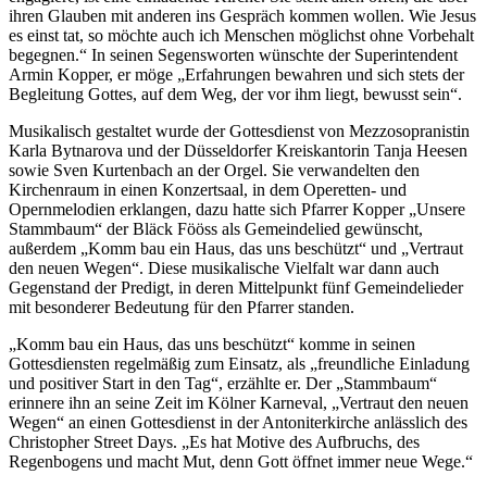
ihren Glauben mit anderen ins Gespräch kommen wollen. Wie Jesus
es einst tat, so möchte auch ich Menschen möglichst ohne Vorbehalt
begegnen.“ In seinen Segensworten wünschte der Superintendent
Armin Kopper, er möge „Erfahrungen bewahren und sich stets der
Begleitung Gottes, auf dem Weg, der vor ihm liegt, bewusst sein“.
Musikalisch gestaltet wurde der Gottesdienst von Mezzosopranistin
Karla Bytnarova und der Düsseldorfer Kreiskantorin Tanja Heesen
sowie Sven Kurtenbach an der Orgel. Sie verwandelten den
Kirchenraum in einen Konzertsaal, in dem Operetten- und
Opernmelodien erklangen, dazu hatte sich Pfarrer Kopper „Unsere
Stammbaum“ der Bläck Fööss als Gemeindelied gewünscht,
außerdem „Komm bau ein Haus, das uns beschützt“ und „Vertraut
den neuen Wegen“. Diese musikalische Vielfalt war dann auch
Gegenstand der Predigt, in deren Mittelpunkt fünf Gemeindelieder
mit besonderer Bedeutung für den Pfarrer standen.
„Komm bau ein Haus, das uns beschützt“ komme in seinen
Gottesdiensten regelmäßig zum Einsatz, als „freundliche Einladung
und positiver Start in den Tag“, erzählte er. Der „Stammbaum“
erinnere ihn an seine Zeit im Kölner Karneval, „Vertraut den neuen
Wegen“ an einen Gottesdienst in der Antoniterkirche anlässlich des
Christopher Street Days. „Es hat Motive des Aufbruchs, des
Regenbogens und macht Mut, denn Gott öffnet immer neue Wege.“