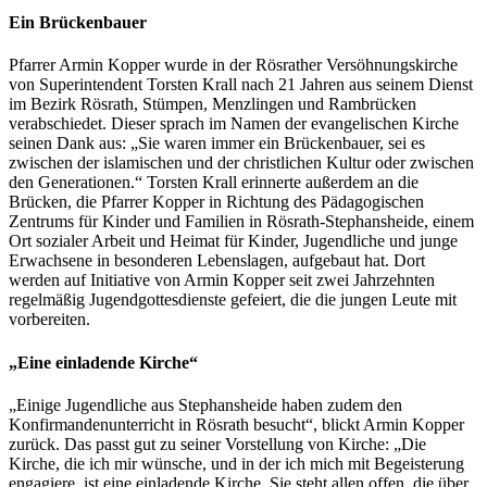
Ein Brückenbauer
Pfarrer Armin Kopper wurde in der Rösrather Versöhnungskirche
von Superintendent Torsten Krall nach 21 Jahren aus seinem Dienst
im Bezirk Rösrath, Stümpen, Menzlingen und Rambrücken
verabschiedet. Dieser sprach im Namen der evangelischen Kirche
seinen Dank aus: „Sie waren immer ein Brückenbauer, sei es
zwischen der islamischen und der christlichen Kultur oder zwischen
den Generationen.“ Torsten Krall erinnerte außerdem an die
Brücken, die Pfarrer Kopper in Richtung des Pädagogischen
Zentrums für Kinder und Familien in Rösrath-Stephansheide, einem
Ort sozialer Arbeit und Heimat für Kinder, Jugendliche und junge
Erwachsene in besonderen Lebenslagen, aufgebaut hat. Dort
werden auf Initiative von Armin Kopper seit zwei Jahrzehnten
regelmäßig Jugendgottesdienste gefeiert, die die jungen Leute mit
vorbereiten.
„Eine einladende Kirche“
„Einige Jugendliche aus Stephansheide haben zudem den
Konfirmandenunterricht in Rösrath besucht“, blickt Armin Kopper
zurück. Das passt gut zu seiner Vorstellung von Kirche: „Die
Kirche, die ich mir wünsche, und in der ich mich mit Begeisterung
engagiere, ist eine einladende Kirche. Sie steht allen offen, die über