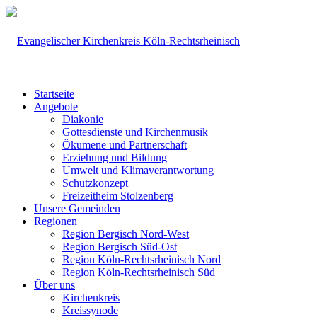
Startseite
Angebote
Diakonie
Gottesdienste und Kirchenmusik
Ökumene und Partnerschaft
Erziehung und Bildung
Umwelt und Klimaverantwortung
Schutzkonzept
Freizeitheim Stolzenberg
Unsere Gemeinden
Regionen
Region Bergisch Nord-West
Region Bergisch Süd-Ost
Region Köln-Rechtsrheinisch Nord
Region Köln-Rechtsrheinisch Süd
Über uns
Kirchenkreis
Kreissynode