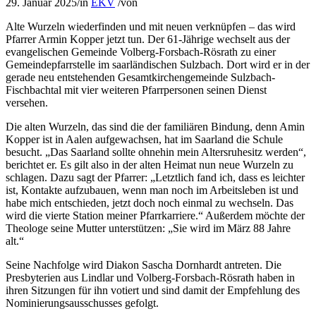
29. Januar 2025
/
in
EKV
/
von
Alte Wurzeln wiederfinden und mit neuen verknüpfen – das wird
Pfarrer Armin Kopper jetzt tun. Der 61-Jährige wechselt aus der
evangelischen Gemeinde Volberg-Forsbach-Rösrath zu einer
Gemeindepfarrstelle im saarländischen Sulzbach. Dort wird er in der
gerade neu entstehenden Gesamtkirchengemeinde Sulzbach-
Fischbachtal mit vier weiteren Pfarrpersonen seinen Dienst
versehen.
Die alten Wurzeln, das sind die der familiären Bindung, denn Amin
Kopper ist in Aalen aufgewachsen, hat im Saarland die Schule
besucht. „Das Saarland sollte ohnehin mein Altersruhesitz werden“,
berichtet er. Es gilt also in der alten Heimat nun neue Wurzeln zu
schlagen. Dazu sagt der Pfarrer: „Letztlich fand ich, dass es leichter
ist, Kontakte aufzubauen, wenn man noch im Arbeitsleben ist und
habe mich entschieden, jetzt doch noch einmal zu wechseln. Das
wird die vierte Station meiner Pfarrkarriere.“ Außerdem möchte der
Theologe seine Mutter unterstützen: „Sie wird im März 88 Jahre
alt.“
Seine Nachfolge wird Diakon Sascha Dornhardt antreten. Die
Presbyterien aus Lindlar und Volberg-Forsbach-Rösrath haben in
ihren Sitzungen für ihn votiert und sind damit der Empfehlung des
Nominierungsausschusses gefolgt.