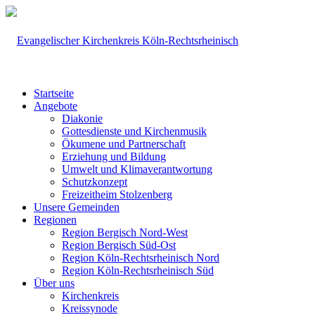
Startseite
Angebote
Diakonie
Gottesdienste und Kirchenmusik
Ökumene und Partnerschaft
Erziehung und Bildung
Umwelt und Klimaverantwortung
Schutzkonzept
Freizeitheim Stolzenberg
Unsere Gemeinden
Regionen
Region Bergisch Nord-West
Region Bergisch Süd-Ost
Region Köln-Rechtsrheinisch Nord
Region Köln-Rechtsrheinisch Süd
Über uns
Kirchenkreis
Kreissynode