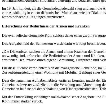
bewältigenden Aufgaben sind äußert vielseitig und bedürfen eines 
Im 19. Jahrhundert, als die Gemeindegliederzahl stieg und auch di
eine Ausbildung in einem diakonischen Mutterhaus wie der Diakonieanst
war es notwendig Reglungen aufzustellen.
Erforschung der Bedürfnisse der Armen und Kranken
Die evangelische Gemeinde Köln schloss daher einen zwölf Paragraph
Das Aufgabenfeld der Schwestern wurde darin wie folgt beschrieben:
„Die Diakonissen suchen die Armen und armen Kranken der Gemeinde o
notwendig sind, erforschen die Bedürfnisse der Armen und Kranken,
ermittelten Bedürfnisse durch eigene Bemühung, Fürsprache und Ver
Für diese Dienste verpflichtete sich die evangelische Gemeinde, im 
Zurverfügungstellung einer Wohnung mit Mobiliar, Zahlung eines G
Dass die genannten Aufgabengebiete variieren konnten, macht der E
Gemeindeschwester zusätzlich um die Verteilung und Abrechnung der
Gemeinden half sie bei der Abhaltung von Kindergottesdiensten. Teilw
Mit der Entwicklung vielfältiger sozial-diakonischer Angebote und E
Köln immer stärker zurück.