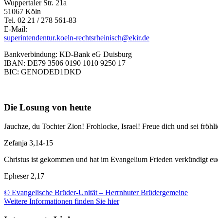
Wuppertaler Str. 21a
51067 Köln
Tel. 02 21 / 278 561-83
E-Mail:
superintendentur.koeln-rechtsrheinisch@ekir.de
Bankverbindung: KD-Bank eG Duisburg
IBAN: DE79 3506 0190 1010 9250 17
BIC: GENODED1DKD
Die Losung von heute
Jauchze, du Tochter Zion! Frohlocke, Israel! Freue dich und sei f
Zefanja 3,14-15
Christus ist gekommen und hat im Evangelium Frieden verkündigt euch
Epheser 2,17
© Evangelische Brüder-Unität – Herrnhuter Brüdergemeine
Weitere Informationen finden Sie hier