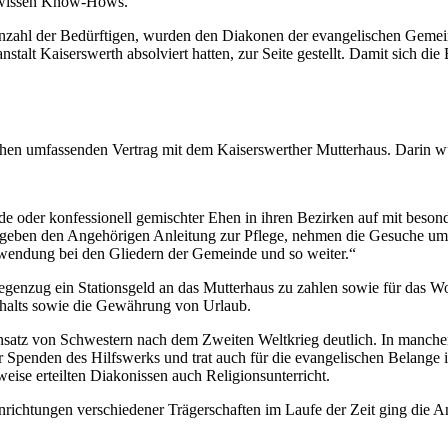
gewissen Know-Hows.
e Anzahl der Bedürftigen, wurden den Diakonen der evangelischen Gem
alt Kaiserswerth absolviert hatten, zur Seite gestellt. Damit sich die
en umfassenden Vertrag mit dem Kaiserswerther Mutterhaus. Darin wur
der konfessionell gemischter Ehen in ihren Bezirken auf mit besonde
 geben den Angehörigen Anleitung zur Pflege, nehmen die Gesuche um 
wendung bei den Gliedern der Gemeinde und so weiter.“
Gegenzug ein Stationsgeld an das Mutterhaus zu zahlen sowie für das 
ehalts sowie die Gewährung von Urlaub.
insatz von Schwestern nach dem Zweiten Weltkrieg deutlich. In manche
 Spenden des Hilfswerks und trat auch für die evangelischen Belange
eise erteilten Diakonissen auch Religionsunterricht.
inrichtungen verschiedener Trägerschaften im Laufe der Zeit ging die 