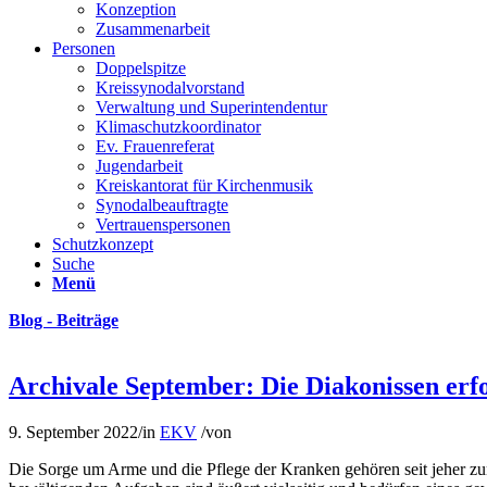
Konzeption
Zusammenarbeit
Personen
Doppelspitze
Kreissynodalvorstand
Verwaltung und Superintendentur
Klimaschutzkoordinator
Ev. Frauenreferat
Jugendarbeit
Kreiskantorat für Kirchenmusik
Synodalbeauftragte
Vertrauenspersonen
Schutzkonzept
Suche
Menü
Blog - Beiträge
Archivale September: Die Diakonissen er
9. September 2022
/
in
EKV
/
von
Die Sorge um Arme und die Pflege der Kranken gehören seit jeher 